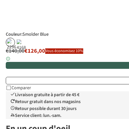
Couleur
:
Smolder Blue
%
%
€140,00
€126,00
Vous économisez 10%
Comparer
Livraison gratuite à partir de 45 €
Retour gratuit dans nos magasins
Retour possible durant 30 jours
Service client: lun.-sam.
En un coup d'oeil