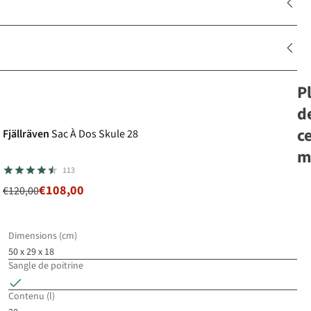
P
-10%
d
c
Fjällräven
Sac À Dos Skule 28
m
113
€108,00
€120,00
Pa
Re
26
Dimensions (cm)
50 x 29 x 18
€1
Sangle de poitrine
5
c
Contenu (l)