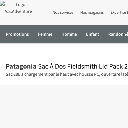
Nos services
Nos magasins
Expertise 
Promotions
Femme
Homme
Enfant
Randonn
Accueil
Sac À Dos Fieldsmith Lid Pack 28
Patagonia
Sac À Dos Fieldsmith Lid Pack 
Sac 28L à chargement par le haut avec housse PC, ouverture latér