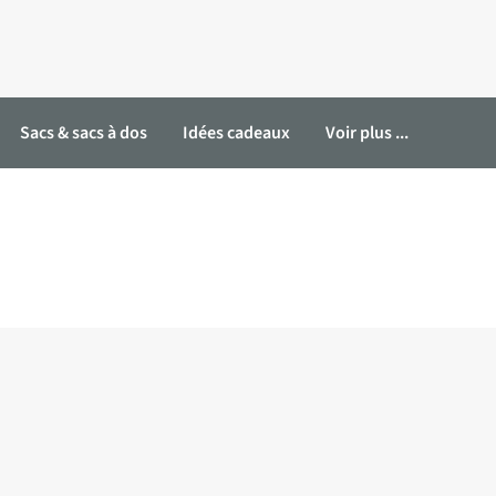
Sacs & sacs à dos
Idées cadeaux
Voir plus ...