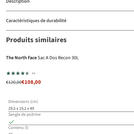
Description
Caractéristiques de durabilité
Produits similaires
-10%
The North Face
Sac A Dos Recon 30L
44
€108,00
€120,00
Dimensions (cm)
29,5 x 19,1 x 49
Sangle de poitrine
Contenu (l)