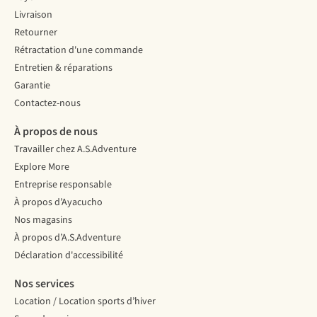
lors
montagne,
pour
Livraison
de
Tine
votre
Retourner
vos
est
première
Rétractation d'une commande
sorties
partie
randonnée
en
dans
de
Entretien & réparations
plein
le
plusieurs
Garantie
air.
Tyrol
jours.
Contactez-nous
Mais
du
Au
comment
Sud,
programme
À propos de nous
fonctionnent-
la
:
Travailler chez A.S.Adventure
ils
province
alimentation,
exactement
la
navigation
Explore More
?
plus
et
Entreprise responsable
Nous
septentrionale
préparation
À propos d’Ayacucho
vous
de
mentale.
Nos magasins
aidons
l’Italie,
à
pour
À propos d’A.S.Adventure
vous
apprendre
Déclaration d'accessibilité
y
à
retrouver
bien
Nos services
dans
se
Location / Location sports d’hiver
les
préparer