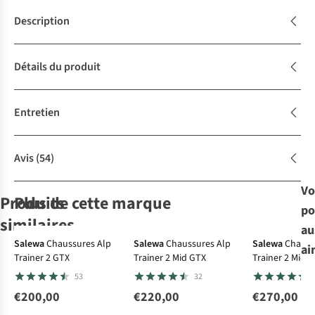
Description
Détails du produit
Entretien
Avis
(54)
Vo
Produits
Plus de cette marque
po
Gore-Tex
Gore-Tex
Gore-Te
similaires
au
Gore-Tex
Gore-Tex
Gore-Tex
Gore-Tex
Gore-Tex
Salewa
Chaussures Alp
Salewa
Chaussures Alp
Salewa
Chauss
ai
Trainer 2 GTX
Trainer 2 Mid GTX
Trainer 2 Mid 
Meindl
Merrell
Meindl
Meindl
LOWA
53
32
Chaussures De
Chaussures De
Chaussures De
Chaussures De
Chaussures De
Randonnée
Randonnée
Randonnée
Randonnée
Randonnée
€200,00
€220,00
€270,00
383
126
277
554
74
Durban GTX
Moab Speed 2
Palermo GTX
Caracas Low GTX
Renegade Evo