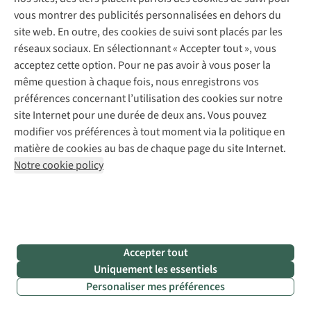
Retouches
Jonathan,
L’ambASsadrice
vous montrer des publicités personnalisées en dehors du
expert
Fien
Pour les entreprises
Suivez-nous
site web. En outre, des cookies de suivi sont placés par les
en
révèle
réseaux sociaux. En sélectionnant « Accepter tout », vous
chaussures
les
de
secrets
acceptez cette option. Pour ne pas avoir à vous poser la
randonnée,
de
même question à chaque fois, nous enregistrons vos
vous
cette
préférences concernant l’utilisation des cookies sur notre
aide
chaîne
site Internet pour une durée de deux ans. Vous pouvez
à
de
Mentions légales
Politique de confidentialité
modifier vos préférences à tout moment via la politique en
faire
montagnes.
Conditions générales
Cookie Policy
le
matière de cookies au bas de chaque page du site Internet.
bon
Notre cookie policy
AS Adventure Luxemburg SA,
Boulevard F.W. Raiffeisen 25,
choix.
L-2411 Luxembourg
team@asadventure.com
+32 (0)3 828 30 15
TVA LU 145.75.057
Accepter tout
Uniquement les essentiels
Personaliser mes préférences