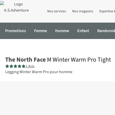
Nos services
Nos magasins
Expertise 
Promotions
Femme
Homme
Enfant
Randonn
Accueil
M Winter Warm Pro Tight
The North Face
M Winter Warm Pro Tight
1 Avis
Legging Winter Warm Pro pour homme