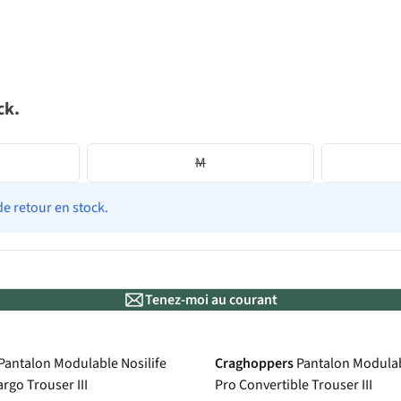
ck.
M
de retour en stock.
Tenez-moi au courant
Le choix A.S.Adventure
Pantalon Modulable Nosilife
Craghoppers
Pantalon Modulab
rgo Trouser III
Pro Convertible Trouser III