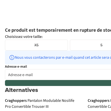
Ce produit est temporairement en rupture de sto
Choisissez votre taille:
XS
S
Nous vous contacterons par e-mail quand cet article sera 
Adresse e-mail
Alternatives
Le choix A.S.Adventure
Craghoppers
Pantalon Modulable Nosilife
Craghoppers
Pro Convertible Trouser III
Convertible Ca