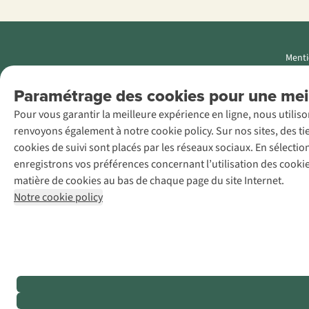
Menti
AS Adventure
Paramétrage des cookies pour une meil
Luxemburg SA,
Pour vous garantir la meilleure expérience en ligne, nous utilis
Boulevard F.W.
renvoyons également à notre cookie policy. Sur nos sites, des ti
Raiffeisen 25, L-
cookies de suivi sont placés par les réseaux sociaux. En sélecti
2411
enregistrons vos préférences concernant l’utilisation des cooki
Luxembourg
matière de cookies au bas de chaque page du site Internet.
+32 (0)3 828
Notre cookie policy
30 15
team@asadventure.com
TVA LU
145.75.057