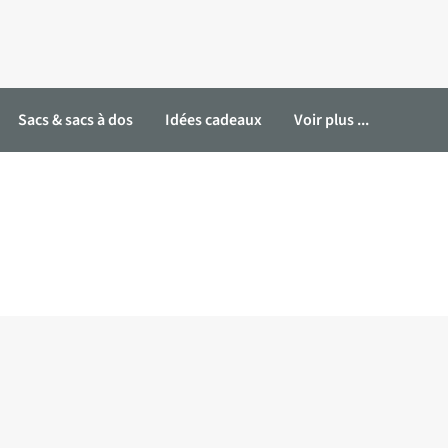
Sacs & sacs à dos
Idées cadeaux
Voir plus ...