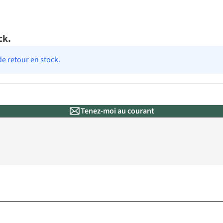
ck.
de retour en stock.
Tenez-moi au courant