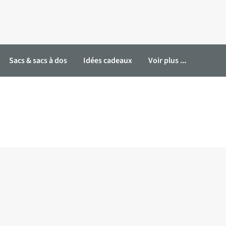
Sacs & sacs à dos
Idées cadeaux
Voir plus ...