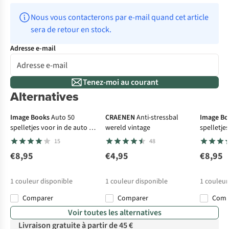
Nous vous contacterons par e-mail quand cet article 
sera de retour en stock.
Adresse e-mail
Tenez-moi au courant
Alternatives
Image Books
Auto 50
CRAENEN
Anti-stressbal
Image Bo
spelletjes voor in de auto in
wereld vintage
spelletjes
blik
15
48
€8,95
€4,95
€8,95
1
couleur disponible
1
couleur disponible
1
couleur
Comparer
Comparer
Com
Voir toutes les alternatives
Livraison gratuite à partir de 45 €