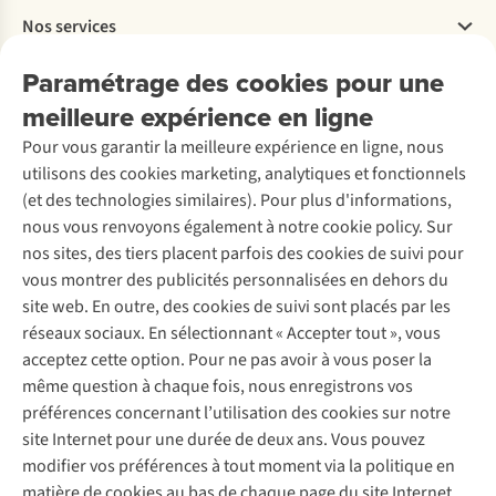
Payer
Travailler chez A.S.Adventure
Nos services
Livraison
Explore More
Retourner
Entreprise responsable
Location / Location sports d’hiver
Paramétrage des cookies pour une
Rétractation d'une commande
Découvrez
À propos d’Ayacucho
Seconde-main
meilleure expérience en ligne
Entretien & réparations
Nos magasins
Entretien de ski
A.S.Magazine
Garantie
Pour vous garantir la meilleure expérience en ligne, nous
À propos d’A.S.Adventure
Service de lavage
Explore Camp
Contactez-nous
utilisons des cookies marketing, analytiques et fonctionnels
Déclaration d'accessibilité
Entretien de chaussures
Gear Check
(et des technologies similaires). Pour plus d'informations,
Réparation de chaussures
Expertise & conseils
nous vous renvoyons également à notre cookie policy. Sur
Abonnez-vous à la newsletter
Réparation de vêtements
nos sites, des tiers placent parfois des cookies de suivi pour
Retouches
vous montrer des publicités personnalisées en dehors du
Pour les entreprises
Suivez-nous
site web. En outre, des cookies de suivi sont placés par les
réseaux sociaux. En sélectionnant « Accepter tout », vous
acceptez cette option. Pour ne pas avoir à vous poser la
même question à chaque fois, nous enregistrons vos
préférences concernant l’utilisation des cookies sur notre
site Internet pour une durée de deux ans. Vous pouvez
Mentions légales
Politique de confidentialité
modifier vos préférences à tout moment via la politique en
Conditions générales
Cookie Policy
matière de cookies au bas de chaque page du site Internet.