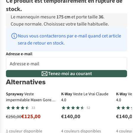
Ce produit est temporairement en rupture de
stock.
Le mannequin mesure
175 cm
et porte taille
36
.
Coupe normale. Choisissez votre taille habituelle.
Nous vous contacterons par e-mail quand cet article 
sera de retour en stock.
Adresse e-mail
Tenez-moi au courant
Alternatives
-50%
Gore-Tex
Sprayway
Veste
K-Way
Veste Le Vrai Claude
K-Way
Ve
imperméable Maxen Gore-
4.0
4.0
Tex Jacket
33
52
€125,00
€140,00
€140,0
€250,00
1
couleur disponible
4
couleurs disponibles
4
couleur