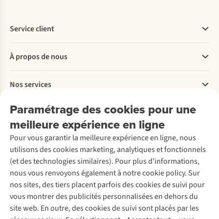
Service client
Questions fréquentes
À propos de nous
Commander
Payer
Travailler chez A.S.Adventure
Nos services
Livraison
Explore More
Retourner
Entreprise responsable
Location / Location sports d’hiver
Paramétrage des cookies pour une
Rétractation d'une commande
Découvrez
À propos d’Ayacucho
Seconde-main
meilleure expérience en ligne
Entretien & réparations
Nos magasins
Entretien de ski
A.S.Magazine
Garantie
Pour vous garantir la meilleure expérience en ligne, nous
À propos d’A.S.Adventure
Service de lavage
Explore Camp
Contactez-nous
utilisons des cookies marketing, analytiques et fonctionnels
Déclaration d'accessibilité
Entretien de chaussures
Gear Check
(et des technologies similaires). Pour plus d'informations,
Réparation de chaussures
Expertise & conseils
nous vous renvoyons également à notre cookie policy. Sur
Abonnez-vous à la newsletter
Réparation de vêtements
nos sites, des tiers placent parfois des cookies de suivi pour
Retouches
vous montrer des publicités personnalisées en dehors du
Pour les entreprises
Suivez-nous
site web. En outre, des cookies de suivi sont placés par les