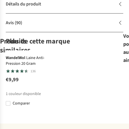
Détails du produit
Avis
(90)
Vo
Produits
Plus de cette marque
po
similaires
Favori Care &
au
Repair
WandelWol
Laine Anti-
ai
Pression 20 Gram
Grangers
Nikwax
Grangers
Grangers
Entretien
136
Wash+Repel
TX Direct Spray-
Entretien
Entretien
Clothing 2In1
on
Clothing Repel
Performance
€9,99
6
185
10
32
300Ml
Repel Plus
€20,95
€17,25
€18,95
€18,95
Spray 275ML
1
couleur disponible
Comparer
Comparer
Comparer
Comparer
Comparer