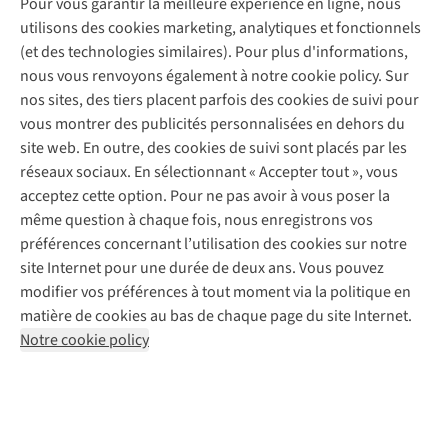
Pour vous garantir la meilleure expérience en ligne, nous
À propos d’A.S.Adventure
Service de lavage
Explore Camp
Contactez-nous
utilisons des cookies marketing, analytiques et fonctionnels
Déclaration d'accessibilité
Entretien de chaussures
Gear Check
(et des technologies similaires). Pour plus d'informations,
Réparation de chaussures
Expertise & conseils
nous vous renvoyons également à notre cookie policy. Sur
Abonnez-vous à la newsletter
Réparation de vêtements
nos sites, des tiers placent parfois des cookies de suivi pour
Retouches
vous montrer des publicités personnalisées en dehors du
Pour les entreprises
Suivez-nous
site web. En outre, des cookies de suivi sont placés par les
réseaux sociaux. En sélectionnant « Accepter tout », vous
acceptez cette option. Pour ne pas avoir à vous poser la
même question à chaque fois, nous enregistrons vos
préférences concernant l’utilisation des cookies sur notre
site Internet pour une durée de deux ans. Vous pouvez
Mentions légales
Politique de confidentialité
modifier vos préférences à tout moment via la politique en
Conditions générales
Cookie Policy
matière de cookies au bas de chaque page du site Internet.
Notre cookie policy
AS Adventure Luxemburg SA,
Boulevard F.W. Raiffeisen 25,
L-2411 Luxembourg
team@asadventure.com
+32 (0)3 828 30 15
TVA LU 145.75.057