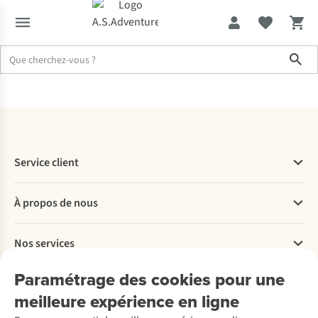
Sho
Accueil
Service Order Tracking
Service client
Questions fréquentes
À propos de nous
Commander
Payer
Travailler chez A.S.Adventure
Nos services
Livraison
Explore More
Retourner
Entreprise responsable
Location / Location sports d’hiver
Paramétrage des cookies pour une
Rétractation d'une commande
Découvrez
À propos d’Ayacucho
Seconde-main
meilleure expérience en ligne
Entretien & réparations
Nos magasins
Entretien de ski
A.S.Magazine
Garantie