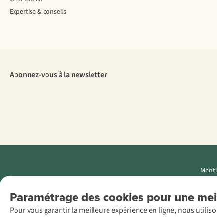
Expertise & conseils
Abonnez-vous à la newsletter
Menti
AS Adventure
Paramétrage des cookies pour une meil
Luxemburg SA,
Pour vous garantir la meilleure expérience en ligne, nous utilis
Boulevard F.W.