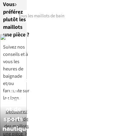
Vous
préférez
Tous les maillots de bain
plutôt les
maillots
une pièce ?
Suivez nos
conseils et à
vous les
heures de
baignade
Accessoires
et/ou
de
farniente sur
plage
la plage.
et de
Découvrez
sports
notre guide
des maillots
nautiques
une pièce