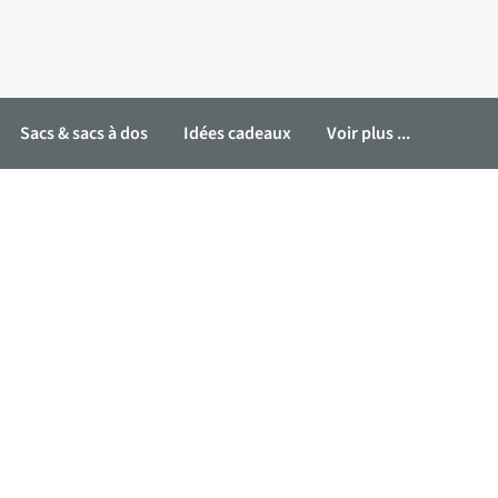
Sacs & sacs à dos
Idées cadeaux
Voir plus ...