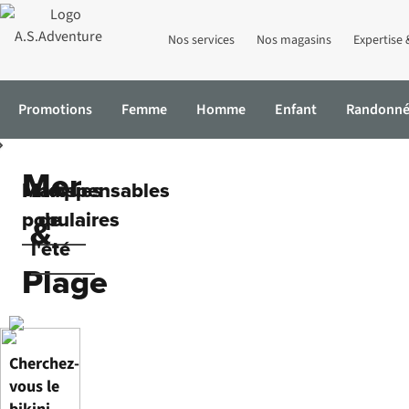
Nos services
Nos magasins
Expertise 
Promotions
Femme
Homme
Enfant
Randonn
Accueil
Mer & Plage
Mer
Marques
Indispensables
populaires
de
&
l'été
Plage
Cherchez-
vous le