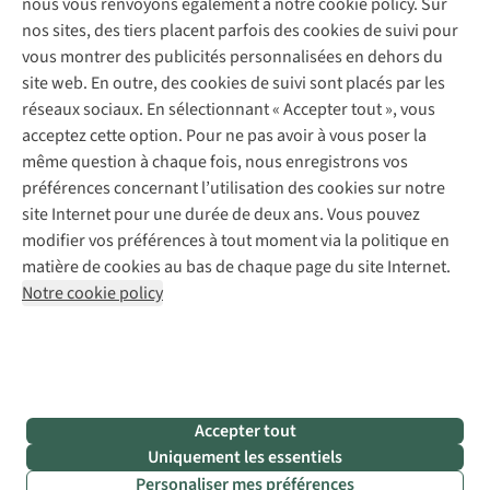
nous vous renvoyons également à notre cookie policy. Sur
Abonnez-vous à la newsletter
Réparation de vêtements
nos sites, des tiers placent parfois des cookies de suivi pour
Retouches
vous montrer des publicités personnalisées en dehors du
Pour les entreprises
Suivez-nous
site web. En outre, des cookies de suivi sont placés par les
réseaux sociaux. En sélectionnant « Accepter tout », vous
acceptez cette option. Pour ne pas avoir à vous poser la
même question à chaque fois, nous enregistrons vos
préférences concernant l’utilisation des cookies sur notre
site Internet pour une durée de deux ans. Vous pouvez
Mentions légales
Politique de confidentialité
modifier vos préférences à tout moment via la politique en
Conditions générales
Cookie Policy
matière de cookies au bas de chaque page du site Internet.
Notre cookie policy
AS Adventure Luxemburg SA,
Boulevard F.W. Raiffeisen 25,
L-2411 Luxembourg
team@asadventure.com
+32 (0)3 828 30 15
TVA LU 145.75.057
Accepter tout
Uniquement les essentiels
Personaliser mes préférences