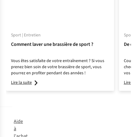
Sport | Entretien
Sport |
Comment laver une brassière de sport ?
De quo
Vous êtes satisfaite de votre entraînement ? Si vous
Course 
prenez bien soin de votre brassière de sport, vous
check-l
pourrez en profiter pendant des années !
vos cha
Lire la suite
Lire la 
Aide
à
l'achat