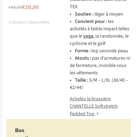
mais disponible
TEX
€20,00
€48,00
dans d'autres
• Soutien :
léger à moyen
couleurs
• Convient pour :
les
2
couleurs disponibles
activités à faible impact telles
%
que le
yoga
, la randonnée, le
cyclisme et le golf
• Forme :
top seconde peau
• Atouts :
pas d’armatures ni
de fermeture, invisible sous
les vêtements
• Taille :
S/M – L/XL (38/40 –
42/44)
Achetez la brassière
CHANTELLE Softstretch
Padded Top
Bas