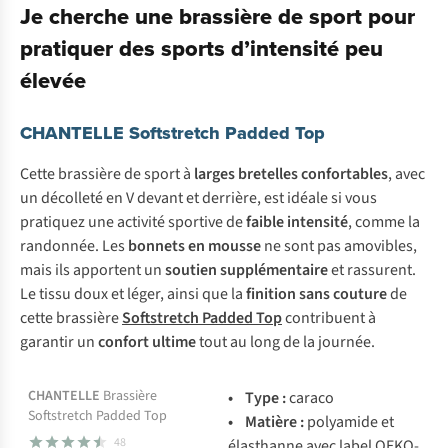
Je cherche une brassière de sport pour
pratiquer des sports d’intensité peu
élevée
CHANTELLE Softstretch Padded Top
Cette brassière de sport à
larges bretelles confortables
, avec
un décolleté en V devant et derrière, est idéale si vous
pratiquez une activité sportive de
faible intensité
, comme la
randonnée. Les
bonnets en mousse
ne sont pas amovibles,
mais ils apportent un
soutien supplémentaire
et rassurent.
Le tissu doux et léger, ainsi que la
finition sans couture
de
cette brassière
Softstretch Padded Top
contribuent à
garantir un
confort ultime
tout au long de la journée.
-58%
Temporairement en
CHANTELLE
Brassière
• Type :
caraco
Softstretch Padded Top
rupture de stock
• Matière :
polyamide et
48
élasthanne avec label OEKO-