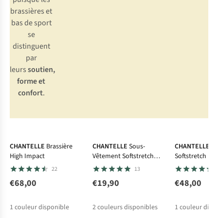
brassières et
bas de sport
se
distinguent
par
leurs
soutien,
forme et
confort
.
CHANTELLE
Brassière
CHANTELLE
Sous-
CHANTELLE
Br
High Impact
Vêtement Softstretch
Softstretch Pa
Panties High Waist Briefs
22
13
€68,00
€19,90
€48,00
1
couleur disponible
2
couleurs disponibles
1
couleur disp