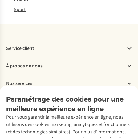
Sport
Service client
Questions fréquentes
À propos de nous
Commander
Payer
Travailler chez A.S.Adventure
Nos services
Livraison
Explore More
Retourner
Entreprise responsable
Location / Location sports d’hiver
Paramétrage des cookies pour une
Rétractation d'une commande
Découvrez
À propos d’Ayacucho
Seconde-main
meilleure expérience en ligne
Entretien & réparations
Nos magasins
Entretien de ski
A.S.Magazine
Garantie
Pour vous garantir la meilleure expérience en ligne, nous
À propos d’A.S.Adventure
Service de lavage
Explore Camp
Contactez-nous
utilisons des cookies marketing, analytiques et fonctionnels
Déclaration d'accessibilité
Entretien de chaussures
Gear Check
(et des technologies similaires). Pour plus d'informations,
Réparation de chaussures
Expertise & conseils