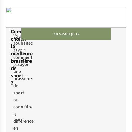
Comment
En savoir plus
Vous
choisir
souhaitez
la
savoir
meilleure
comment
brassière
essayer
de
une
sport
brassière
?
de
sport
ou
connaître
la
différence
en