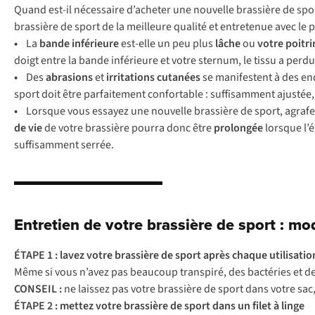
Quand est-il nécessaire d’acheter une nouvelle brassière de sp
brassière de sport de la meilleure qualité et entretenue avec le 
•
La
bande inférieure
est-elle un peu plus
lâche
ou
votre poitri
doigt entre la bande inférieure et votre sternum, le tissu a perd
•
Des
abrasions
et
irritations cutanées
se manifestent à des endr
sport doit être parfaitement confortable : suffisamment ajustée, s
•
Lorsque vous essayez une nouvelle brassière de sport, agrafez
de vie
de votre brassière pourra donc être
prolongée
lorsque l’é
suffisamment serrée.
Entretien de votre brassière de sport : m
ÉTAPE 1 : lavez votre brassière de sport après chaque utilisatio
Même si vous n’avez pas beaucoup transpiré, des bactéries et des
CONSEIL :
ne laissez pas votre brassière de sport dans votre sa
ÉTAPE 2 : mettez votre brassière de sport dans un filet à linge