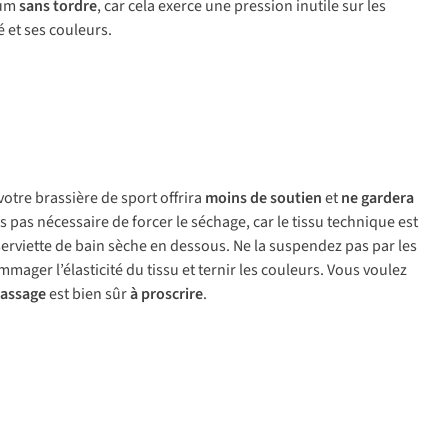
mum
sans tordre
, car cela exerce une pression inutile sur les
é et ses couleurs.
 votre brassière de sport offrira
moins de soutien
et
ne gardera
rs pas nécessaire de forcer le séchage, car le tissu technique est
erviette de bain sèche en dessous. Ne la suspendez pas par les
mmager l’élasticité du tissu et ternir les couleurs. Vous voulez
assage
est bien sûr
à proscrire
.