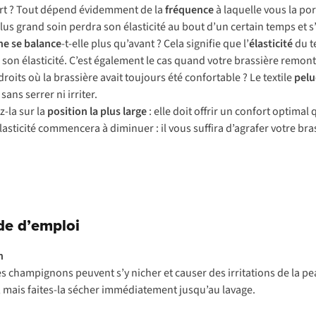
ort ? Tout dépend évidemment de la
fréquence
à laquelle vous la port
plus grand soin perdra son élasticité au bout d’un certain temps et 
ne se balance
-t-elle plus qu’avant ? Cela signifie que l’
élasticité
du te
u son élasticité. C’est également le cas quand votre brassière remont
oits où la brassière avait toujours été confortable ? Le textile
pelu
ans serrer ni irriter.
-la sur la
position la plus large
: elle doit offrir un confort optima
lasticité commencera à diminuer : il vous suffira d’agrafer votre bra
ode d’emploi
n
 champignons peuvent s’y nicher et causer des irritations de la pea
c, mais faites-la sécher immédiatement jusqu’au lavage.