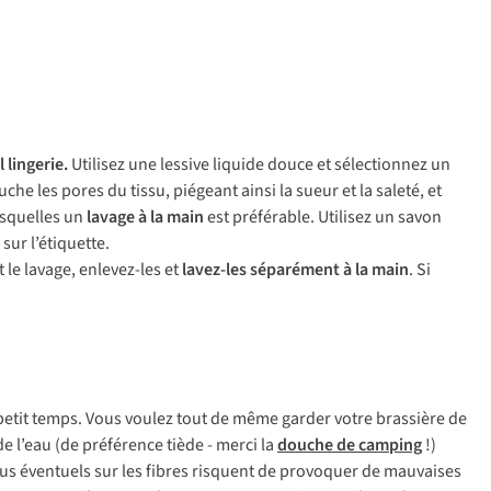
l lingerie.
Utilisez une lessive liquide douce et sélectionnez un
uche les pores du tissu, piégeant ainsi la sueur et la saleté, et
esquelles un
lavage à la main
est préférable. Utilisez un savon
e
sur l’étiquette.
 le lavage, enlevez-les et
lavez-les séparément à la main
. Si
etit temps. Vous voulez tout de même garder votre brassière de
e l’eau (de préférence tiède - merci la
douche de camping
!)
sidus éventuels sur les fibres risquent de provoquer de mauvaises