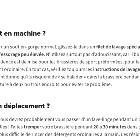
t en machine ?
ur un soutien-gorge normal, glissez-la dans un
filet de lavage spécia
d’essorage peu élevée
. N’utilisez surtout pas d’adoucissant, car il bo
udence est de mise pour les brassières de sport préformées, pour l
 ordinaire. En tout cas, vérifiez toujours les
instructions de lavag
ant donné qu’ils risquent de « se balader » dans la brassière pendant
outure à deux ou trois endroits pour éviter ce problème.
n déplacement ?
Vous devrez probablement vous passer d’un lave-linge pendant un p
les ! Faites
tremper
votre brassière pendant
20 à 30 minutes
dans d
 plus difficile de rincer des détergents ordinaires à la main. Les ré