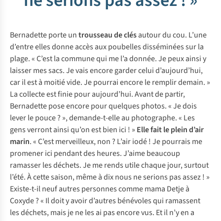
ne serions pas assez ! »
Bernadette porte un
trousseau de clés
autour du cou. L’une
d’entre elles donne accès aux poubelles disséminées sur la
plage. « C’est la commune qui me l’a donnée. Je peux ainsi y
laisser mes sacs. Je vais encore garder celui d’aujourd’hui,
car il est à moitié vide. Je pourrai encore le remplir demain. »
La collecte est finie pour aujourd’hui. Avant de partir,
Bernadette pose encore pour quelques photos. « Je dois
lever le pouce ? », demande-t-elle au photographe. « Les
gens verront ainsi qu’on est bien ici ! »
Elle fait le plein d’air
marin
. « C’est merveilleux, non ? L’air iodé ! Je pourrais me
promener ici pendant des heures. J’aime beaucoup
ramasser les déchets. Je me rends utile chaque jour, surtout
l’été. À cette saison, même à dix nous ne serions pas assez ! »
Existe-t-il neuf autres personnes comme mama Detje à
Coxyde ? « Il doit y avoir d’autres bénévoles qui ramassent
les déchets, mais je ne les ai pas encore vus. Et il n’y en a