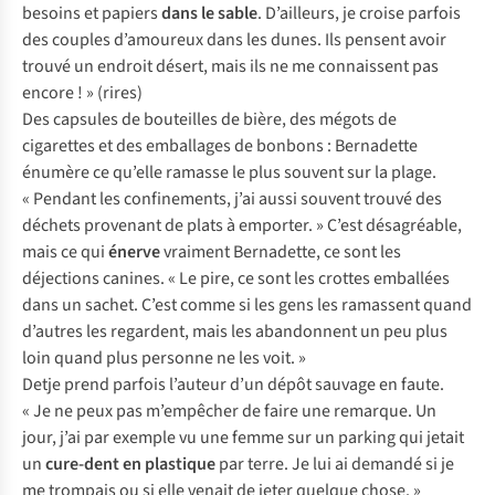
besoins et papiers
dans le sable
. D’ailleurs, je croise parfois
des couples d’amoureux dans les dunes. Ils pensent avoir
trouvé un endroit désert, mais ils ne me connaissent pas
encore ! »
(rires)
Des capsules de bouteilles de bière, des mégots de
cigarettes et des emballages de bonbons : Bernadette
énumère ce qu’elle ramasse le plus souvent sur la plage.
« Pendant les confinements, j’ai aussi souvent trouvé des
déchets provenant de plats à emporter. » C’est désagréable,
mais ce qui
énerve
vraiment Bernadette, ce sont les
déjections canines. « Le pire, ce sont les crottes emballées
dans un sachet. C’est comme si les gens les ramassent quand
d’autres les regardent, mais les abandonnent un peu plus
loin quand plus personne ne les voit. »
Detje prend parfois l’auteur d’un dépôt sauvage en faute.
« Je ne peux pas m’empêcher de faire une remarque. Un
jour, j’ai par exemple vu une femme sur un parking qui jetait
un
cure-dent en plastique
par terre. Je lui ai demandé si je
me trompais ou si elle venait de jeter quelque chose. »