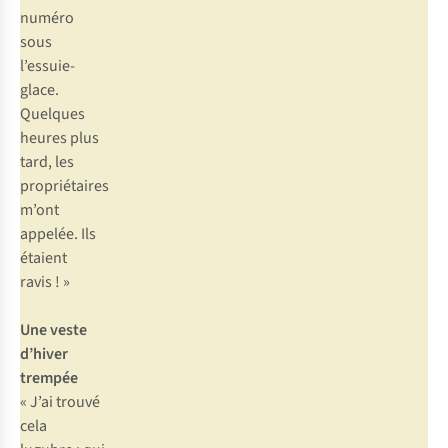
numéro
sous
l’essuie-
glace.
Quelques
heures plus
tard, les
propriétaires
m’ont
appelée. Ils
étaient
ravis ! »
Une veste
d’hiver
trempée
« J’ai trouvé
cela