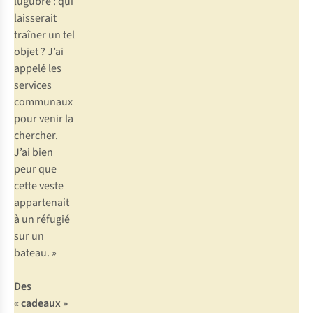
lugubre : qui
laisserait
traîner un tel
objet ? J’ai
appelé les
services
communaux
pour venir la
chercher.
J’ai bien
peur que
cette veste
appartenait
à un réfugié
sur un
bateau. »
Des
« cadeaux »