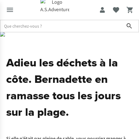
Sho
Expertise & Conseils
Adieu les déchets à la côte. Bernadette en ra
Adieu les déchets à la
côte. Bernadette en
ramasse tous les jours
sur la plage.
Si elle n’était pas pleine de sable, vous pourriez manger à