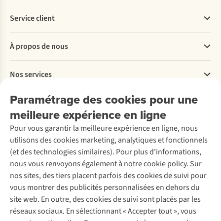
Service client
Questions fréquentes
À propos de nous
Commander
Payer
Travailler chez A.S.Adventure
Nos services
Livraison
Explore More
Retourner
Entreprise responsable
Location / Location sports d’hiver
Paramétrage des cookies pour une
Rétractation d'une commande
Découvrez
À propos d’Ayacucho
Seconde-main
meilleure expérience en ligne
Entretien & réparations
Nos magasins
Entretien de ski
A.S.Magazine
Garantie
Pour vous garantir la meilleure expérience en ligne, nous
À propos d’A.S.Adventure
Service de lavage
Explore Camp
Contactez-nous
utilisons des cookies marketing, analytiques et fonctionnels
Déclaration d'accessibilité
Entretien de chaussures
Gear Check
(et des technologies similaires). Pour plus d'informations,
Réparation de chaussures
Expertise & conseils
nous vous renvoyons également à notre cookie policy. Sur
Abonnez-vous à la newsletter
Réparation de vêtements
nos sites, des tiers placent parfois des cookies de suivi pour
Retouches
vous montrer des publicités personnalisées en dehors du
Pour les entreprises
Suivez-nous
site web. En outre, des cookies de suivi sont placés par les
réseaux sociaux. En sélectionnant « Accepter tout », vous