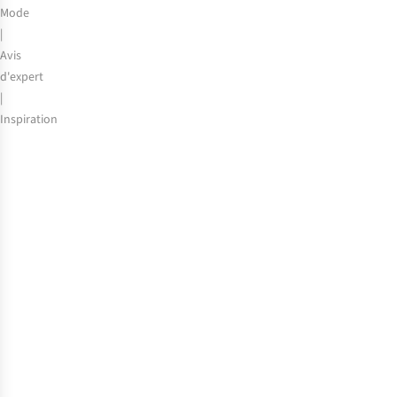
Mode
|
Avis
d'expert
|
Inspiration
Voyagez
léger
:
une
robe,
une
multitude
de
styles