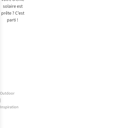
solaire est
prête ? C’est
parti !
Outdoor
|
Inspiration
Que
faire
en