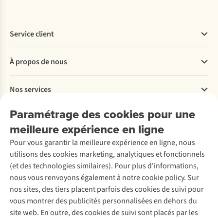
Service client
Questions fréquentes
À propos de nous
Commander
Payer
Travailler chez A.S.Adventure
Nos services
Livraison
Explore More
Retourner
Entreprise responsable
Location / Location sports d’hiver
Paramétrage des cookies pour une
Rétractation d'une commande
Découvrez
À propos d’Ayacucho
Seconde-main
meilleure expérience en ligne
Entretien & réparations
Nos magasins
Entretien de ski
A.S.Magazine
Garantie
Pour vous garantir la meilleure expérience en ligne, nous
À propos d’A.S.Adventure
Service de lavage
Explore Camp
Contactez-nous
utilisons des cookies marketing, analytiques et fonctionnels
Déclaration d'accessibilité
Entretien de chaussures
Gear Check
(et des technologies similaires). Pour plus d'informations,
Réparation de chaussures
Expertise & conseils
nous vous renvoyons également à notre cookie policy. Sur
Abonnez-vous à la newsletter
Réparation de vêtements
nos sites, des tiers placent parfois des cookies de suivi pour
Retouches
vous montrer des publicités personnalisées en dehors du
Pour les entreprises
Suivez-nous
site web. En outre, des cookies de suivi sont placés par les