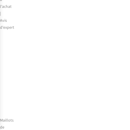
l'achat
|
Avis
d'expert
Comment
choisir
la
bonne
crème
solaire
?
Maillots
de