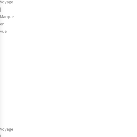
Voyage
|
Marque
en
vue
Voyagez
sans
souci
avec
Care
Plus
Voyage
|