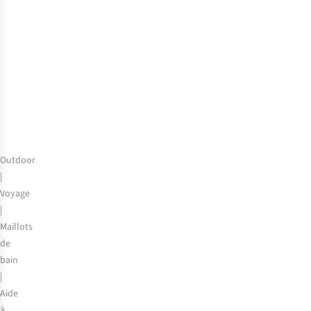
Sud
marocain
:
de
Marrakech
au
Sahara
Outdoor
|
Voyage
|
Maillots
de
bain
|
Aide
à