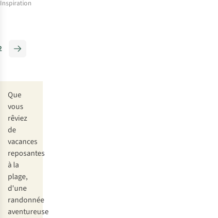
Inspiration
La
Palma
vous
2
attend
Que
vous
rêviez
de
vacances
reposantes
à la
plage,
d'une
randonnée
aventureuse