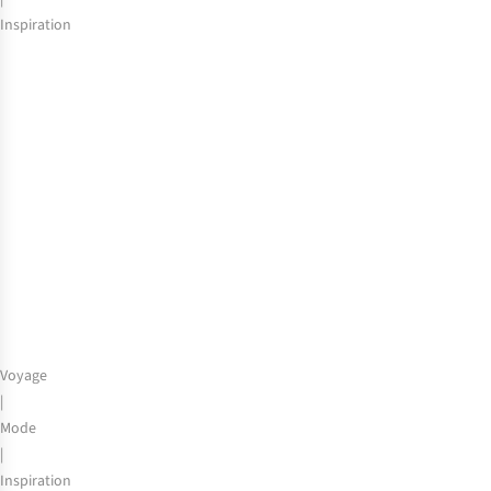
Inspiration
Sud
marocain,
le
guide
de
voyage
Voyage
|
Mode
|
Inspiration