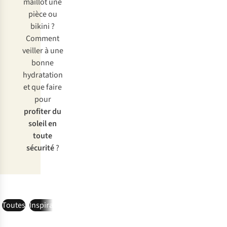
maillot une
pièce ou
bikini ?
Comment
veiller à une
bonne
hydratation
et que faire
pour
profiter du
soleil en
toute
sécurité
?
Toutes
Inspiration
Aide à l'achat
Avis d'expert
Check-list
Entret