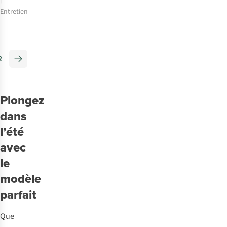
Entretien
Comment
réparer
un
2
SUP,
un
canoë
ou
Plongez
un
dans
kayak
l’été
pneumatique
avec
?
le
modèle
parfait
Que