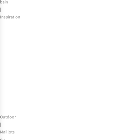
bain
|
Inspiration
Les
plus
beaux
étangs
de
baignade
en
Belgique
Outdoor
|
Maillots
de