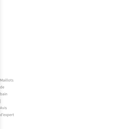
choisir
la
bonne
crème
solaire
?
Maillots
de
bain
|
Avis
d'expert
Premiers
soins