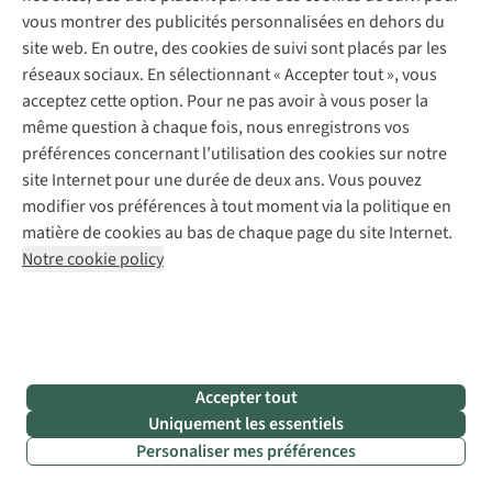
vous montrer des publicités personnalisées en dehors du
nage
site web. En outre, des cookies de suivi sont placés par les
en
réseaux sociaux. En sélectionnant « Accepter tout », vous
eau
acceptez cette option. Pour ne pas avoir à vous poser la
froide
même question à chaque fois, nous enregistrons vos
?
préférences concernant l’utilisation des cookies sur notre
La
site Internet pour une durée de deux ans. Vous pouvez
Comment
règle
modifier vos préférences à tout moment via la politique en
améliorer
d’or :
matière de cookies au bas de chaque page du site Internet.
son
écoutez
Notre cookie policy
endurance
votre
en
corps
piscine
et
?
ne
nagez
La
Accepter tout
jamais
Comment
régularité
Uniquement les essentiels
seul.
bien
prime
Personaliser mes préférences
Commencez
entretenir
sur
à