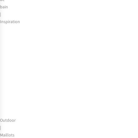
bain
|
Inspiration
Les
Pays-
Bas,
paradis
des
amateurs
de
sports
nautiques
Outdoor
|
Maillots