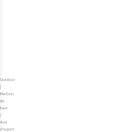
en
cas
de
coup
de
soleil
:
conseils
pour
apaiser
une
Outdoor
peau
|
brûlée
Maillots
de
bain
|
Avis
d'expert