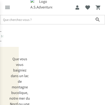
sur
les
Sho
maillots
de
bain
Maillots de bain
Toute l’expertise et les conseils
Outdoor
Que vous
vous
baigniez
dans un lac
de
montagne
bucolique,
notre mer du
Nord ou une