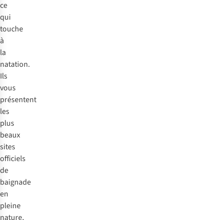
ce
qui
touche
à
la
natation.
Ils
vous
présentent
les
plus
beaux
sites
officiels
de
baignade
en
pleine
nature,