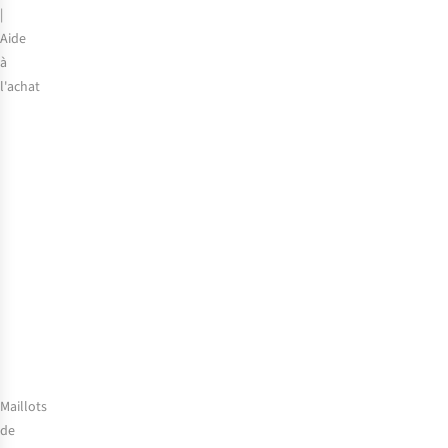
|
Aide
à
l'achat
Comment
choisir
les
meilleures
lunettes
de
soleil
?
Maillots
de