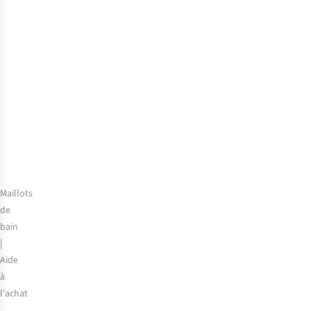
du
bikini
:
quel
modèle
choisir
?
Maillots
de
bain
|
Aide
à
l'achat
Guide