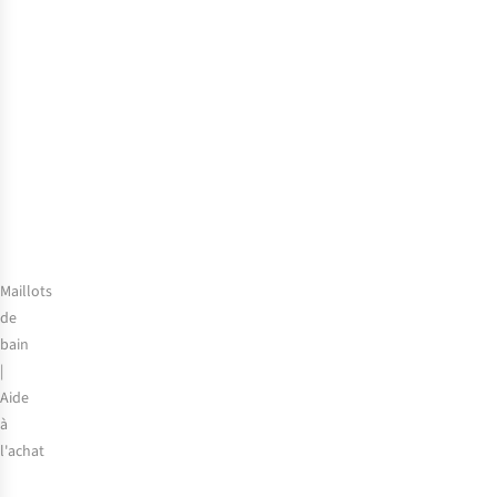
sports
nautiques
en
Belgique
?
Les
meilleures
activités
à
découvrir
Maillots
de
bain
|
Aide
à
l'achat
Guide