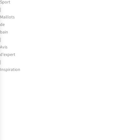
Sport
|
Maillots
de
bain
|
Avis
d'expert
|
Inspiration
La
natation
pour
les
débutants