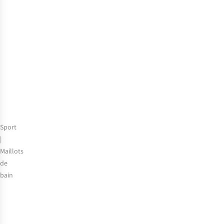
Sport
|
Maillots
de
bain
Lunettes
de
natation
Speedo