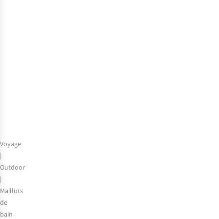
des
maillots
de
bain
une
pièce
:
quel
modèle
choisir
?
Voyage
|
Outdoor
|
Maillots
de
bain