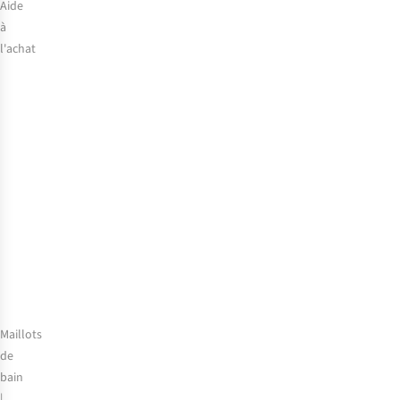
Aide
à
l'achat
Quelle
taille
de
bikini
choisir
?
Maillots
de
bain
|