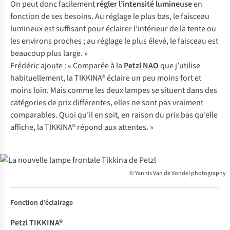
On peut donc facilement
régler l’intensité lumineuse
en
fonction de ses besoins. Au réglage le plus bas, le faisceau
lumineux est suffisant pour éclairer l’intérieur de la tente ou
les environs proches ; au réglage le plus élevé, le faisceau est
beaucoup plus large. »
Frédéric ajoute : « Comparée à la
Petzl NAO
que j’utilise
habituellement, la TIKKINA® éclaire un peu moins fort et
moins loin. Mais comme les deux lampes se situent dans des
catégories de prix différentes, elles ne sont pas vraiment
comparables. Quoi qu’il en soit, en raison du prix bas qu’elle
affiche, la TIKKINA® répond aux attentes. »
© Yannis Van de Vondel photography
Petzl
Petzl
Petzl
Fonction d’éclairage
TIKKI
TIKKA
ACTIK
NA®
®
® CORE