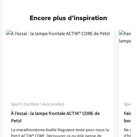
Encore plus d’inspiration
Sport | Outdoor | Avis produit
Sport |
À l’essai : la lampe frontale ACTIK® CORE de
Faire 
Petzl
bonne 
La marathonienne Axelle Degraeve teste pour nous la
Ne vous
Petzl ACTIK® CORE. Découvrez ce qu'elle pense de
d’hiver