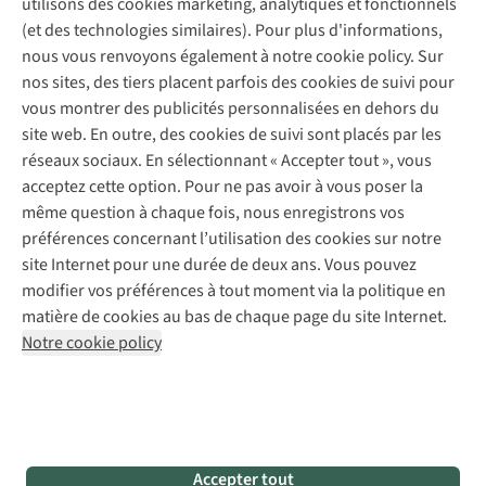
utilisons des cookies marketing, analytiques et fonctionnels
Déclaration d'accessibilité
Entretien de chaussures
Gear Check
(et des technologies similaires). Pour plus d'informations,
Réparation de chaussures
Expertise & conseils
nous vous renvoyons également à notre cookie policy. Sur
Abonnez-vous à la newsletter
Réparation de vêtements
nos sites, des tiers placent parfois des cookies de suivi pour
Retouches
vous montrer des publicités personnalisées en dehors du
Pour les entreprises
Suivez-nous
site web. En outre, des cookies de suivi sont placés par les
réseaux sociaux. En sélectionnant « Accepter tout », vous
acceptez cette option. Pour ne pas avoir à vous poser la
même question à chaque fois, nous enregistrons vos
préférences concernant l’utilisation des cookies sur notre
site Internet pour une durée de deux ans. Vous pouvez
Mentions légales
Politique de confidentialité
modifier vos préférences à tout moment via la politique en
Conditions générales
Cookie Policy
matière de cookies au bas de chaque page du site Internet.
Notre cookie policy
AS Adventure Luxemburg SA,
Boulevard F.W. Raiffeisen 25,
L-2411 Luxembourg
team@asadventure.com
+32 (0)3 828 30 15
TVA LU 145.75.057
Accepter tout