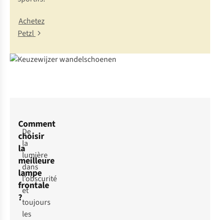
Achetez
Petzl
Comment
De
choisir
la
la
lumière
meilleure
dans
lampe
l’obscurité
frontale
et
?
toujours
les