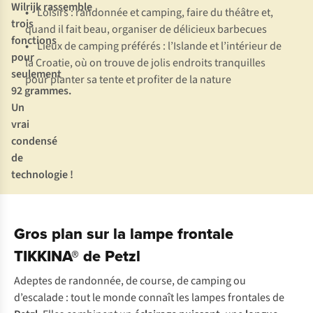
Wilrijk rassemble
•
Loisirs : randonnée et camping, faire du théâtre et,
trois
quand il fait beau, organiser de délicieux barbecues
fonctions
•
Lieux de camping préférés : l’Islande et l’intérieur de
pour
la Croatie, où on trouve de jolis endroits tranquilles
seulement
pour planter sa tente et profiter de la nature
92 grammes.
Un
vrai
condensé
de
technologie !
Gros plan sur la lampe frontale
TIKKINA® de Petzl
Adeptes de randonnée, de course, de camping ou
d’escalade : tout le monde connaît les lampes frontales de