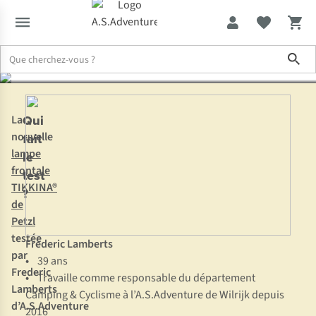
TIKKINA®de Petzl
Sho
Expertise & Conseils
Notre collègue a testé la lampe frontale TIKK
Qui
La
nouvelle
fait
lampe
le
frontale
test
TIKKINA®
?
de
Petzl
testée
Frederic Lamberts
par
•
39 ans
Frederic
•
Travaille comme responsable du département
Lamberts
Camping & Cyclisme à l’A.S.Adventure de Wilrijk depuis
d’A.S.Adventure
2016