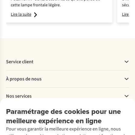
cette lampe frontale légère.
sécurit
Petzl !
Lire la suite
Lire la 
Service client
Questions fréquentes
À propos de nous
Commander
Payer
Travailler chez A.S.Adventure
Nos services
Livraison
Explore More
Retourner
Entreprise responsable
Location / Location sports d’hiver
Paramétrage des cookies pour une
Rétractation d'une commande
Découvrez
À propos d’Ayacucho
Seconde-main
meilleure expérience en ligne
Entretien & réparations
Nos magasins
Entretien de ski
A.S.Magazine
Garantie
Pour vous garantir la meilleure expérience en ligne, nous
À propos d’A.S.Adventure
Service de lavage
Explore Camp
Contactez-nous