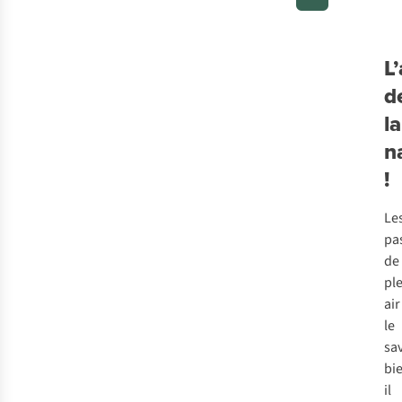
ce
qu
vo
L
de
d
em
la
po
n
un
fes
!
Le
pa
de
pl
air
le
sa
bie
il