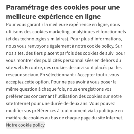
Retourner
Entreprise responsable
ne
D
in
Location / Location sports d’hiver
Paramétrage des cookies pour une
ra
Rétractation d'une commande
Découvrez
gra
À propos d’Ayacucho
le
pa
Seconde-main
av
meilleure expérience en ligne
Entretien & réparations
pa
Nos magasins
d
te
Entretien de ski
un
A.S.Magazine
Garantie
ré
Pour vous garantir la meilleure expérience en ligne, nous
À propos d’A.S.Adventure
se
Service de lavage
sa
Explore Camp
Contactez-nous
la
utilisons des cookies marketing, analytiques et fonctionnels
Déclaration d'accessibilité
et
Entretien de chaussures
à
Gear Check
te
(et des technologies similaires). Pour plus d'informations,
ga
Réparation de chaussures
do
Expertise & conseils
(fr
nous vous renvoyons également à notre cookie policy. Sur
un
Abonnez-vous à la newsletter
Réparation de vêtements
(q
en
nos sites, des tiers placent parfois des cookies de suivi pour
ha
Retouches
ex
été
vous montrer des publicités personnalisées en dehors du
à
Pour les entreprises
un
Suivez-nous
ch
site web. En outre, des cookies de suivi sont placés par les
po
pr
en
réseaux sociaux. En sélectionnant « Accepter tout », vous
de
su
hiv
acceptez cette option. Pour ne pas avoir à vous poser la
ma
su
et,
même question à chaque fois, nous enregistrons vos
po
les
su
préférences concernant l’utilisation des cookies sur notre
les
ép
ne
site Internet pour une durée de deux ans. Vous pouvez
mo
no
Mentions légales
Politique de confidentialité
ret
modifier vos préférences à tout moment via la politique en
où
re
Conditions générales
Cookie Policy
pa
matière de cookies au bas de chaque page du site Internet.
la
au
les
Notre cookie policy
mé
AS Adventure Luxemburg SA,
Boulevard F.W. Raiffeisen 25,
mi
od
est