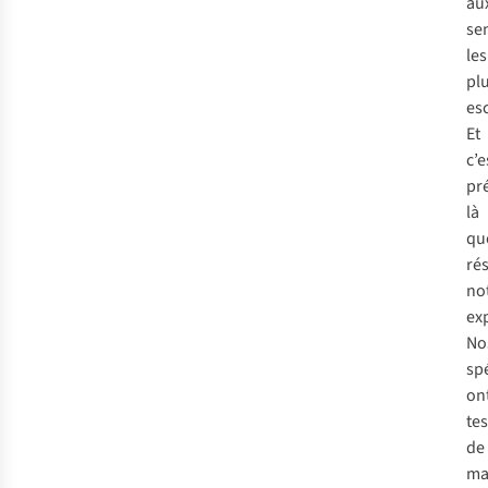
au
se
les
pl
es
Et
c’e
pr
là
qu
ré
no
exp
No
spé
on
tes
de
ma