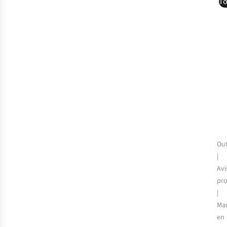
To
Ou
|
Avi
pro
|
Ma
en