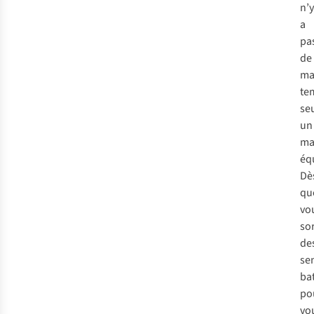
n’y
a
pa
de
ma
te
se
un
ma
éq
Dè
qu
vo
so
de
se
ba
po
vo