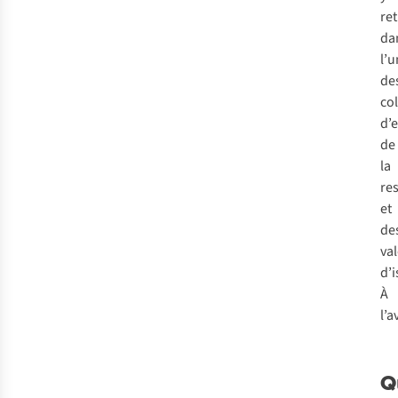
re
da
l’u
de
co
d’
de
la
res
et
de
va
d’i
À
l’a
Q