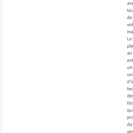
av
to
de
vo
mat
Le
pl
air
est
un
un
d’
te
de
tis
qu
pr
du
ve