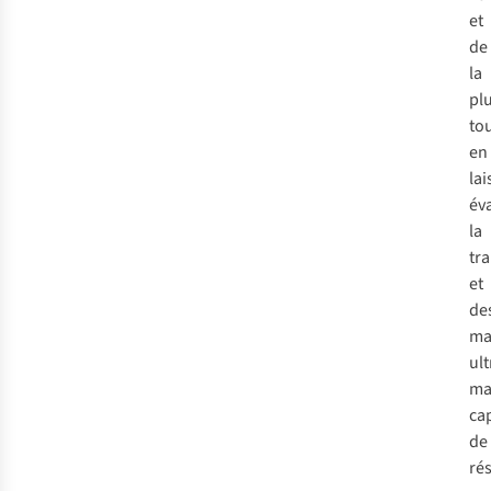
et
de
la
pl
to
en
lai
év
la
tra
et
de
ma
ult
ma
ca
de
rés