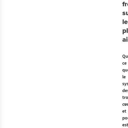
f
s
le
p
ai
Qu’est-
ce
qu
le
sy
de
tro
co
et
po
est