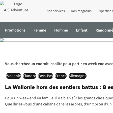
Nos services
Nos magasins
Expertise 
Hébergements insolites
Promotions
Femme
Homme
Enfant
Randonn
Accueil
Expertise & Conseils
Hébergements insolites avec les en
Vous cherchez un endroit insolite pour partir en week-end avec
Wallonie
Flandre
Pays-Bas
France
Allemagne
La Wallonie hors des sentiers battus : 8 e
Pour un week-end en famille, il y a bien sûr les grands classiqu
Que diriez-vous d’une cabane dans les arbres, d’un tipi ou d’un