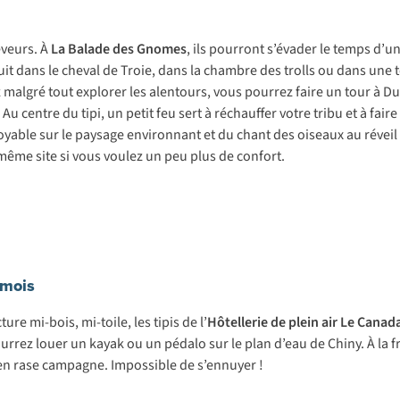
rêveurs. À
La Balade des Gnomes
, ils pourront s’évader le temps d’
 dans le cheval de Troie, dans la chambre des trolls ou dans une te
z malgré tout explorer les alentours, vous pourrez faire un tour à D
. Au centre du tipi, un petit feu sert à réchauffer votre tribu et à f
yable sur le paysage environnant et du chant des oiseaux au réveil !
 même site si vous voulez un peu plus de confort.
emois
re mi-bois, mi-toile, les tipis de l’
Hôtellerie de plein air Le Canad
rrez louer un kayak ou un pédalo sur le plan d’eau de Chiny. À la 
en rase campagne. Impossible de s’ennuyer !