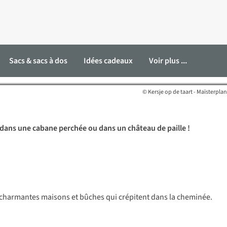
adresses coup de cœur !
Sacs & sacs à dos
Idées cadeaux
Voir plus ...
© Kersje op de taart - Maïsterplan
 dans une cabane perchée ou dans un château de paille !
es charmantes maisons et bûches qui crépitent dans la cheminée.