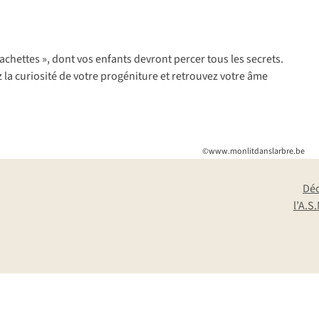
achettes », dont vos enfants devront percer tous les secrets.
ez la curiosité de votre progéniture et retrouvez votre âme
©www.monlitdanslarbre.be
Dé
l’A.S