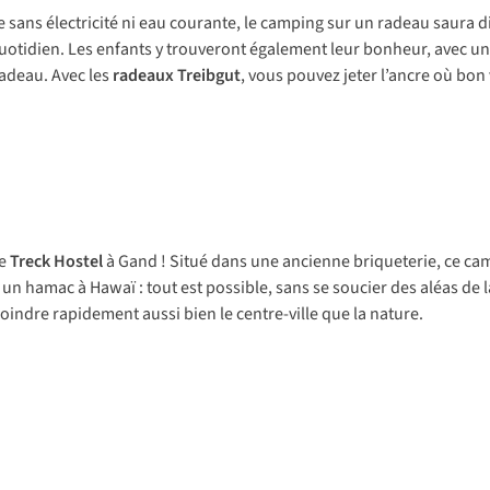
e sans électricité ni eau courante, le camping sur un radeau saura di
otidien. Les enfants y trouveront également leur bonheur, avec u
radeau. Avec les
radeaux Treibgut
, vous pouvez jeter l’ancre où bon
le
Treck Hostel
à Gand ! Situé dans une ancienne briqueterie, ce ca
un hamac à Hawaï : tout est possible, sans se soucier des aléas de 
ndre rapidement aussi bien le centre-ville que la nature.