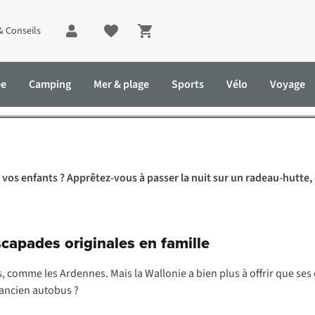
& Conseils
Shopping cart
 avec les enfants : nos 33 
ée
Camping
Mer & plage
Sports
Vélo
Voyage
fants : nos 33 adresses coup de cœur !
 vos enfants ? Apprêtez-vous à passer la nuit sur un radeau-hutte,
scapades originales en famille
es, comme les Ardennes. Mais la Wallonie a bien plus à offrir que s
 ancien autobus ?