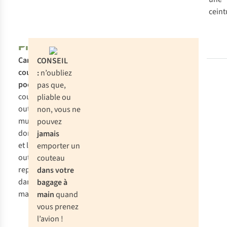
ceint
Pliable
Canif ou
CONSEIL
couteau de
:
n’oubliez
poche
:
pas que,
couteau ou
pliable ou
outil
non, vous ne
multifonction
pouvez
dont la lame
jamais
et les autres
emporter un
outils se
couteau
replient
dans votre
dans le
bagage à
manche.
main
quand
vous prenez
l’avion !