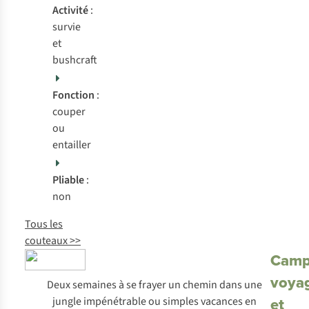
Activité
:
survie
et
bushcraft
Fonction
:
couper
ou
entailler
Pliable
:
non
Tous les
couteaux >>
Camp
voya
Deux semaines à se frayer un chemin dans une
et
jungle impénétrable ou simples vacances en