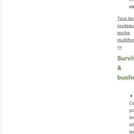
c
Tous les
couteau
poche
multifo
>>
Survi
&
bushc
C
p
le
si
le