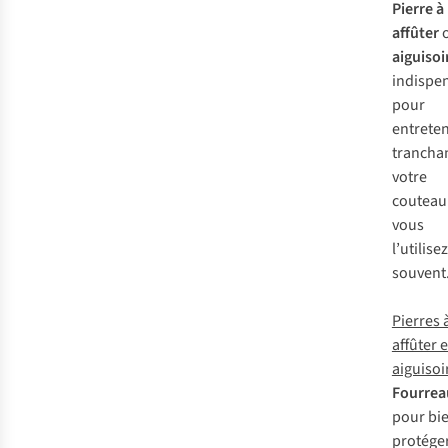
Pierre à
affûter
aiguisoi
indispe
pour
entreten
trancha
votre
couteau 
vous
l’utilisez
souvent
Pierres 
affûter e
aiguisoi
Fourre
pour bi
protéger