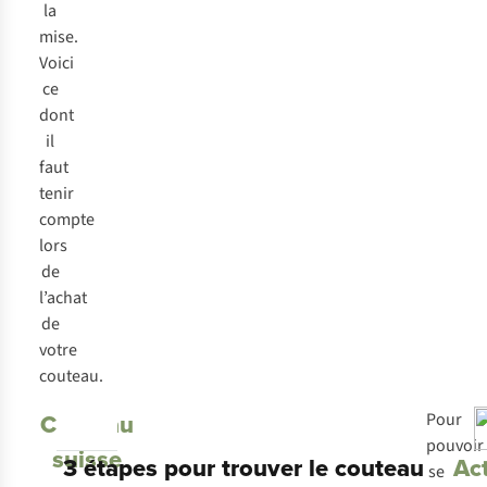
la
mise.
Voici
ce
dont
il
faut
tenir
compte
lors
de
l’achat
de
votre
couteau.
Couteau
Pour
pouvoir
suisse
3 étapes pour trouver le couteau
Act
se