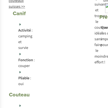
si
couteaux
suivant
suisses >>
et
Canif
Pré
trouvez
le
couteau
Que
Activité
:
idéal
les 
camping
sans
imp
et
faire
pour
survie
le
moindr
Fonction
:
effort !
couper
Pliable
:
oui
Couteau