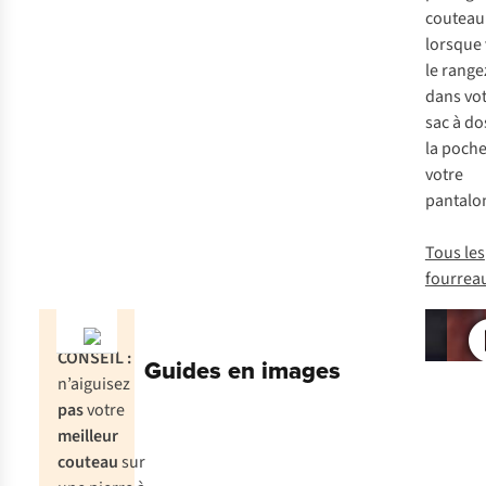
couteau
lorsque
le range
dans vo
sac à do
la poche
votre
pantalon
Tous les
fourrea
CONSEIL :
Guides en images
n’aiguisez
pas
votre
meilleur
couteau
sur