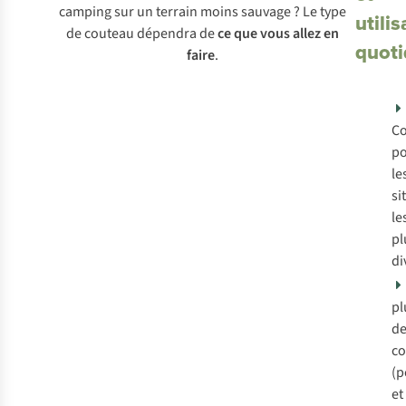
camping sur un terrain moins sauvage ? Le type
utilis
de couteau dépendra de
ce que vous allez en
quoti
faire
.
C
p
le
si
le
pl
di
pl
de
co
(p
et