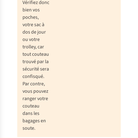
Avantage
:
Vérifiez donc
la lame
bien vos
(et
poches,
autres
votre sac à
éléments
dos de jour
tranchants)
ou votre
est
trolley, car
protégée
tout couteau
par le
trouvé par la
manche,
sécurité sera
ce qui
confisqué.
vous
Par contre,
permet
vous pouvez
de le
ranger votre
porter
couteau
dans la
dans les
poche
bagages en
de
soute.
votre