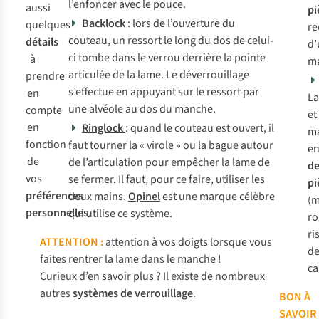
l’enfoncer avec le pouce.
aussi
pi
Backlock
: lors de l’ouverture du
quelques
re
couteau, un ressort le long du dos de celui-
détails
d’
ci tombe dans le verrou derrière la pointe
à
m
articulée de la lame. Le déverrouillage
prendre
s’effectue en appuyant sur le ressort par
en
L
une alvéole au dos du manche.
compte
et
en
Ringlock
: quand le couteau est ouvert, il
m
fonction
faut tourner la « virole » ou la bague autour
e
de
de l’articulation pour empêcher la lame de
d
vos
se fermer. Il faut, pour ce faire, utiliser les
pi
préférences
deux mains.
Opinel
est une marque célèbre
(m
personnelles
.
qui utilise ce système.
ro
ri
ATTENTION :
attention à vos doigts lorsque vous
d
faites rentrer la lame dans le manche !
ca
Curieux d’en savoir plus ? Il existe de
nombreux
autres
systèmes de verrouillage
.
BON À
SAVOIR 