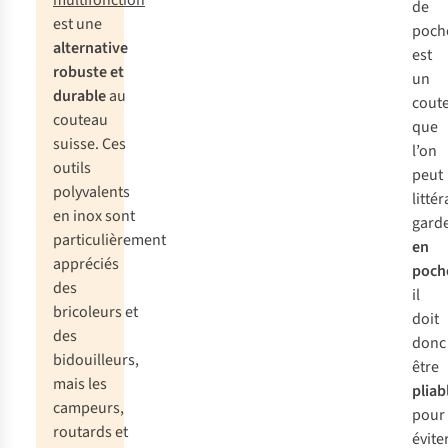
multifonction
de
est une
poch
alternative
est
robuste et
un
durable
au
cout
couteau
que
suisse. Ces
l’on
outils
peut
polyvalents
litté
en inox sont
gard
particulièrement
en
appréciés
poch
des
il
bricoleurs et
doit
des
donc
bidouilleurs,
être
mais les
pliab
campeurs,
pour
routards et
évite