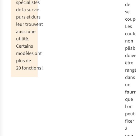
spécialistes
de
de la survie
se
purs et durs
coup
leur trouvent
Les
aussi une
cout
utilité.
non
Certains
pliab
modèles ont
doiv
plus de
être
20 fonctions !
rang
dans
un
four
que
l’on
peut
fixer
à
une