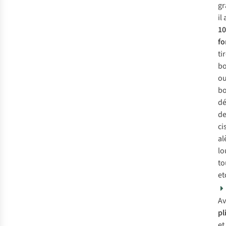
gr
il 
10
fo
ti
b
ou
bo
d
de 
ci
al
lo
to
et
Av
pl
et