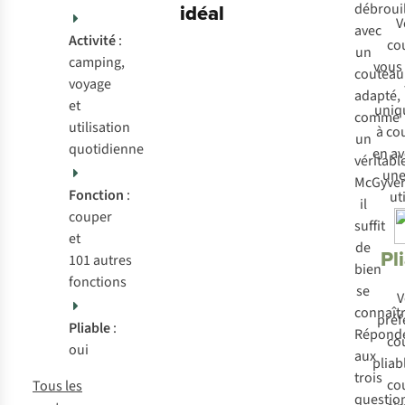
idéal
débrouil
V
avec
Activité
:
co
un
camping,
vous 
couteau
voyage
adapté,
et
uniq
comme
utilisation
à co
un
quotidienne
en a
véritabl
une
McGyver
Fonction
:
uti
il
couper
suffit
et
de
Pl
101 autres
bien
fonctions
se
V
connaîtr
préf
Pliable
:
Répond
co
oui
aux
pliab
trois
co
Tous les
questio