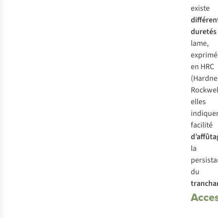
existe
différen
duretés
lame,
exprimé
en HRC
(Hardne
Rockwell
elles
indiquen
facilité
d’affûta
la
persist
du
trancha
Acces