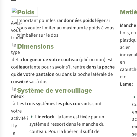
Poids
Matiè
Important pour les
randonnées poids léger
si
Avez-
Manche
vous voulez limiter au maximum le poids à vous
vous
bois, en
trimballer sur le dos.
trouvé
plastiqu
Dimensions
le
acier
type
inoxyda
de
La
longueur de votre couteau
(plié ou non) est
en
couteau
importante pour savoir s’il rentre
dans la poche
caoutch
qui
de votre pantalon
ou dans la poche latérale de
etc.
convient
votre sac à dos.
Lame
:
Système de verrouillage
le
mieux
à
Les
trois systèmes les plus courants
sont :
C
votre
e
Linerlock
: la lame est fixée par un
activité ?
ac
système à ressort dans le manche du
Il y
en
couteau. Pour la libérer, il suffit de
a
se