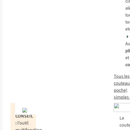
ci
al
lo
to
et
Av
pl
et
c
Tous les
couteau
poche)
simples
CONSEIL
Le
:
l’outil
cout