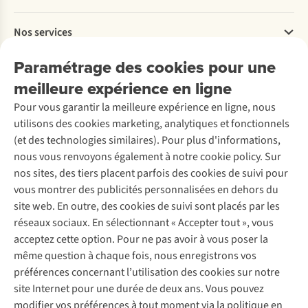
Payer
Travailler chez A.S.Adventure
Nos services
Livraison
Explore More
Retourner
Entreprise responsable
Location / Location sports d’hiver
Paramétrage des cookies pour une
Rétractation d'une commande
Découvrez
À propos d’Ayacucho
Seconde-main
meilleure expérience en ligne
Entretien & réparations
Nos magasins
Entretien de ski
A.S.Magazine
Garantie
Pour vous garantir la meilleure expérience en ligne, nous
À propos d’A.S.Adventure
Service de lavage
Explore Camp
Contactez-nous
utilisons des cookies marketing, analytiques et fonctionnels
Déclaration d'accessibilité
Entretien de chaussures
Gear Check
(et des technologies similaires). Pour plus d'informations,
Réparation de chaussures
Expertise & conseils
nous vous renvoyons également à notre cookie policy. Sur
Abonnez-vous à la newsletter
Réparation de vêtements
nos sites, des tiers placent parfois des cookies de suivi pour
Retouches
vous montrer des publicités personnalisées en dehors du
Pour les entreprises
Suivez-nous
site web. En outre, des cookies de suivi sont placés par les
réseaux sociaux. En sélectionnant « Accepter tout », vous
acceptez cette option. Pour ne pas avoir à vous poser la
même question à chaque fois, nous enregistrons vos
préférences concernant l’utilisation des cookies sur notre
site Internet pour une durée de deux ans. Vous pouvez
Mentions légales
Politique de confidentialité
modifier vos préférences à tout moment via la politique en