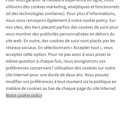
Pour vous garantir la meilleure expérience en ligne, nous
À propos d’A.S.Adventure
Service de lavage
Explore Camp
Contactez-nous
utilisons des cookies marketing, analytiques et fonctionnels
Déclaration d'accessibilité
Entretien de chaussures
Gear Check
(et des technologies similaires). Pour plus d'informations,
Réparation de chaussures
Expertise & conseils
nous vous renvoyons également à notre cookie policy. Sur
Abonnez-vous à la newsletter
Réparation de vêtements
nos sites, des tiers placent parfois des cookies de suivi pour
Retouches
vous montrer des publicités personnalisées en dehors du
Pour les entreprises
Suivez-nous
site web. En outre, des cookies de suivi sont placés par les
réseaux sociaux. En sélectionnant « Accepter tout », vous
acceptez cette option. Pour ne pas avoir à vous poser la
même question à chaque fois, nous enregistrons vos
préférences concernant l’utilisation des cookies sur notre
site Internet pour une durée de deux ans. Vous pouvez
Mentions légales
Politique de confidentialité
modifier vos préférences à tout moment via la politique en
Conditions générales
Cookie Policy
matière de cookies au bas de chaque page du site Internet.
Notre cookie policy
AS Adventure Luxemburg SA,
Boulevard F.W. Raiffeisen 25,
L-2411 Luxembourg
team@asadventure.com
+32 (0)3 828 30 15
TVA LU 145.75.057