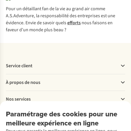
Pour un détaillant fan de la vie au grand air comme
A.S.Adventure, la responsabilité des entreprises est une
évidence. Envie de savoir quels
efforts
nous faisons en
faveur d’un monde plus beau ?
Service client
Questions fréquentes
À propos de nous
Commander
Payer
Travailler chez A.S.Adventure
Nos services
Livraison
Explore More
Retourner
Entreprise responsable
Location / Location sports d’hiver
Paramétrage des cookies pour une
Rétractation d'une commande
Découvrez
À propos d’Ayacucho
Seconde-main
meilleure expérience en ligne
Entretien & réparations
Nos magasins
Entretien de ski
A.S.Magazine
Garantie