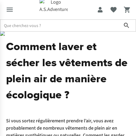
Sho
Expertise & Conseils
Comment laver et sécher les vêtements de pl
Comment laver et
sécher les vêtements de
plein air de manière
écologique ?
Si vous sortez régulièrement prendre l’air, vous avez
probablement de nombreux vêtements de plein air en
matières synthétiques ou naturelles. Comment les garder