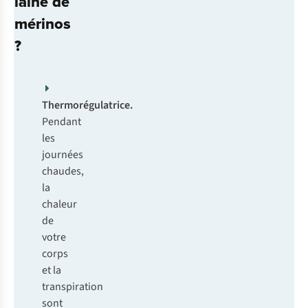
laine de
mérinos
?
Thermorégulatrice.
Pendant
les
journées
chaudes,
la
chaleur
de
votre
corps
et la
transpiration
sont