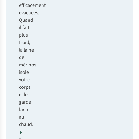
efficacement
évacuées.
Quand
il fait
plus
froid,
la laine
de
mérinos
isole
votre
corps
et le
garde
bien
au
chaud.