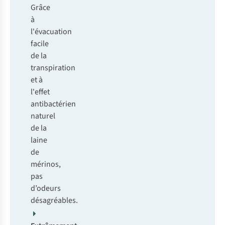
Grâce
à
l'évacuation
facile
de la
transpiration
et à
l'effet
antibactérien
naturel
de la
laine
de
mérinos,
pas
d’odeurs
désagréables.