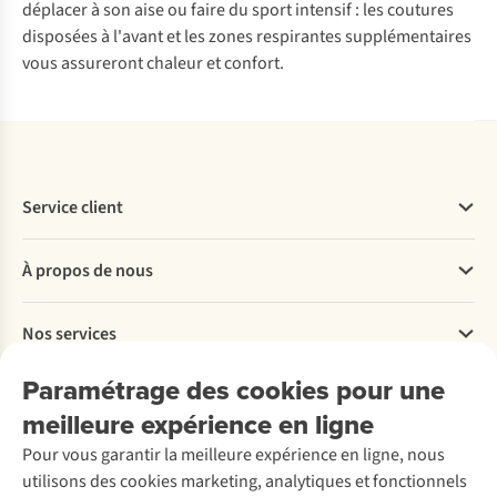
déplacer à son aise ou faire du sport intensif : les coutures
disposées à l'avant et les zones respirantes supplémentaires
vous assureront chaleur et confort.
Service client
Questions fréquentes
À propos de nous
Commander
Payer
Travailler chez A.S.Adventure
Nos services
Livraison
Explore More
Retourner
Entreprise responsable
Location / Location sports d’hiver
Paramétrage des cookies pour une
Rétractation d'une commande
Découvrez
À propos d’Ayacucho
Seconde-main
meilleure expérience en ligne
Entretien & réparations
Nos magasins
Entretien de ski
A.S.Magazine
Garantie
Pour vous garantir la meilleure expérience en ligne, nous
À propos d’A.S.Adventure
Service de lavage
Explore Camp
Contactez-nous
utilisons des cookies marketing, analytiques et fonctionnels
Déclaration d'accessibilité
Entretien de chaussures