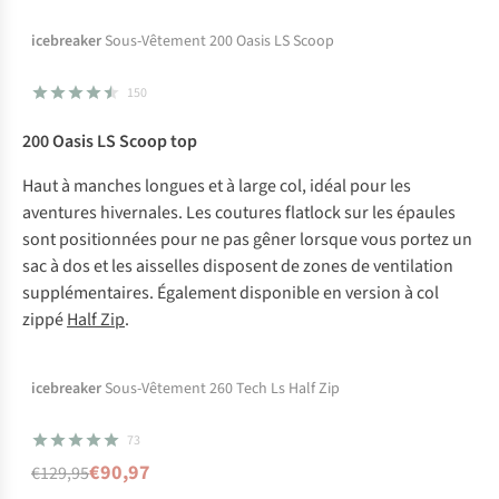
Temporairement en rupture de stock mais
icebreaker
Sous-Vêtement 200 Oasis LS Scoop
disponible dans d'autres couleurs
150
200 Oasis LS Scoop top
Haut à manches longues et à large col, idéal pour les
aventures hivernales. Les coutures
flatlock
sur les épaules
sont positionnées pour ne pas gêner lorsque vous portez un
sac à dos et les aisselles disposent de zones de ventilation
supplémentaires. Également disponible en version à col
zippé
Half Zip
.
-30%
En rupture de stock
icebreaker
Sous-Vêtement 260 Tech Ls Half Zip
73
€90,97
€129,95