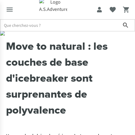
Sho
Expertise & Conseils
Move to natural : les couches de base d'ice
Move to natural : les
couches de base
d'icebreaker sont
surprenantes de
polyvalence