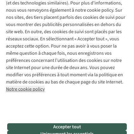
Gear Check
(et des technologies similaires). Pour plus d'informations,
Réparation de chaussures
Expertise & conseils
nous vous renvoyons également à notre cookie policy. Sur
Abonnez-vous à la newsletter
Réparation de vêtements
nos sites, des tiers placent parfois des cookies de suivi pour
Retouches
vous montrer des publicités personnalisées en dehors du
Pour les entreprises
Suivez-nous
site web. En outre, des cookies de suivi sont placés par les
réseaux sociaux. En sélectionnant « Accepter tout », vous
acceptez cette option. Pour ne pas avoir à vous poser la
même question à chaque fois, nous enregistrons vos
préférences concernant l’utilisation des cookies sur notre
site Internet pour une durée de deux ans. Vous pouvez
Mentions légales
Politique de confidentialité
modifier vos préférences à tout moment via la politique en
Conditions générales
Cookie Policy
matière de cookies au bas de chaque page du site Internet.
Notre cookie policy
AS Adventure Luxemburg SA,
Boulevard F.W. Raiffeisen 25,
L-2411 Luxembourg
team@asadventure.com
+32 (0)3 828 30 15
TVA LU 145.75.057
Accepter tout