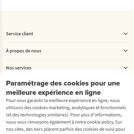
Service client
Questions fréquentes
À propos de nous
Commander
Payer
Travailler chez A.S.Adventure
Nos services
Livraison
Explore More
Retourner
Entreprise responsable
Location / Location sports d’hiver
Paramétrage des cookies pour une
Rétractation d'une commande
Découvrez
À propos d’Ayacucho
Seconde-main
meilleure expérience en ligne
Entretien & réparations
Nos magasins
Entretien de ski
A.S.Magazine
Garantie
Pour vous garantir la meilleure expérience en ligne, nous
À propos d’A.S.Adventure
Service de lavage
Explore Camp
Contactez-nous
utilisons des cookies marketing, analytiques et fonctionnels
Déclaration d'accessibilité
Entretien de chaussures
Gear Check
(et des technologies similaires). Pour plus d'informations,
Réparation de chaussures
Expertise & conseils
nous vous renvoyons également à notre cookie policy. Sur
Abonnez-vous à la newsletter
Réparation de vêtements
nos sites, des tiers placent parfois des cookies de suivi pour
Retouches