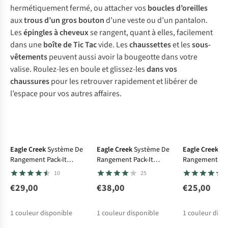
hermétiquement fermé, ou attacher vos
boucles d’oreilles
aux
trous d’un gros bouton
d’une veste ou d’un pantalon.
Les
épingles à cheveux
se rangent, quant à elles, facilement
dans une
boîte de Tic Tac
vide. Les
chaussettes
et les
sous-
vêtements
peuvent aussi avoir la bougeotte dans votre
valise. Roulez-les en boule et glissez-les
dans vos
chaussures
pour les retrouver rapidement et libérer de
l’espace pour vos autres affaires.
Eagle Creek
Système De
Eagle Creek
Système De
Eagle Creek
Sy
Rangement Pack-It
Rangement Pack-It
Rangement Pac
Isolate Compression
Compression Sac Set M/L
Isolate Compr
10
25
Cube M
Cube S
€29,00
€38,00
€25,00
1
couleur disponible
1
couleur disponible
1
couleur disp