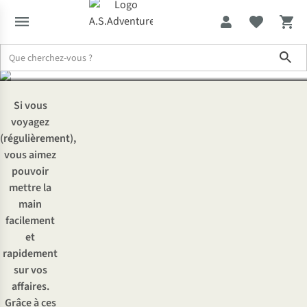
valises
Sho
Expertise & Conseils
Comment bien faire ses valises
Si vous
voyagez
(régulièrement),
vous aimez
pouvoir
mettre la
main
facilement
et
rapidement
sur vos
affaires.
Grâce à ces