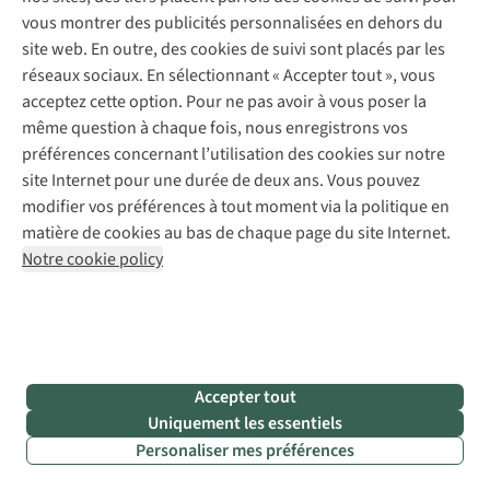
Retouches
vous montrer des publicités personnalisées en dehors du
Pour les entreprises
Suivez-nous
site web. En outre, des cookies de suivi sont placés par les
réseaux sociaux. En sélectionnant « Accepter tout », vous
acceptez cette option. Pour ne pas avoir à vous poser la
même question à chaque fois, nous enregistrons vos
préférences concernant l’utilisation des cookies sur notre
site Internet pour une durée de deux ans. Vous pouvez
Mentions légales
Politique de confidentialité
modifier vos préférences à tout moment via la politique en
Conditions générales
Cookie Policy
matière de cookies au bas de chaque page du site Internet.
Notre cookie policy
AS Adventure Luxemburg SA,
Boulevard F.W. Raiffeisen 25,
L-2411 Luxembourg
team@asadventure.com
+32 (0)3 828 30 15
TVA LU 145.75.057
Accepter tout
Uniquement les essentiels
Personaliser mes préférences