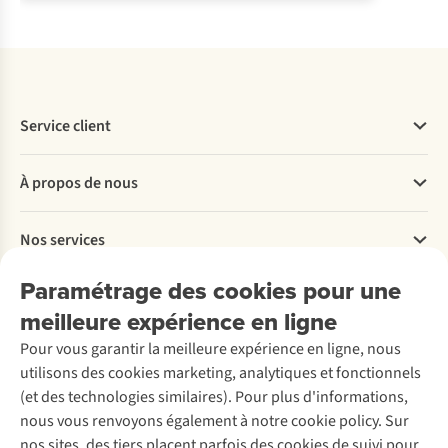
Service client
Questions fréquentes
À propos de nous
Commander
Payer
Travailler chez A.S.Adventure
Nos services
Livraison
Explore More
Retourner
Entreprise responsable
Location / Location sports d’hiver
Paramétrage des cookies pour une
Rétractation d'une commande
Découvrez
À propos d’Ayacucho
Seconde-main
meilleure expérience en ligne
Entretien & réparations
Nos magasins
Entretien de ski
A.S.Magazine
Garantie
Pour vous garantir la meilleure expérience en ligne, nous
À propos d’A.S.Adventure
Service de lavage
Explore Camp
Contactez-nous
utilisons des cookies marketing, analytiques et fonctionnels
Déclaration d'accessibilité
Entretien de chaussures
Gear Check
(et des technologies similaires). Pour plus d'informations,
Réparation de chaussures
Expertise & conseils
nous vous renvoyons également à notre cookie policy. Sur
Abonnez-vous à la newsletter
Réparation de vêtements
nos sites, des tiers placent parfois des cookies de suivi pour