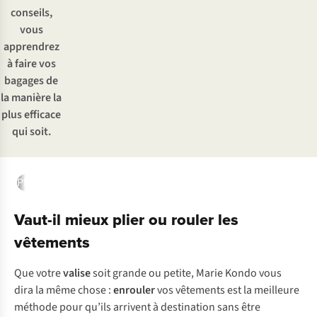
conseils,
vous
apprendrez
à faire vos
bagages de
la manière la
plus efficace
qui soit.
Plier ou rouler ses vêtements
Une bonne organisation
Petits 
Vaut-il mieux plier ou rouler les
vêtements
Que votre
valise
soit grande ou petite, Marie Kondo vous
dira la même chose :
enrouler
vos vêtements est la meilleure
méthode pour qu’ils arrivent à destination sans être