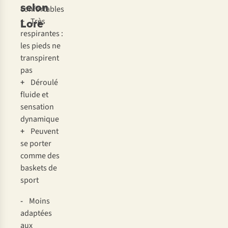
selon
confortables
Lore
+
Très
respirantes :
les pieds ne
transpirent
pas
+
Déroulé
fluide et
sensation
dynamique
+
Peuvent
se porter
comme des
baskets de
sport
-
Moins
adaptées
aux