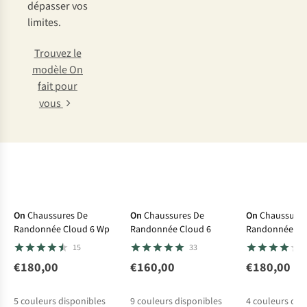
dépasser vos
limites.
Trouvez le
modèle On
fait pour
vous
On
Chaussures De
On
Chaussures De
On
Chaussures
Randonnée Cloud 6 Wp
Randonnée Cloud 6
Randonnée Cl
15
33
€180,00
€160,00
€180,00
5
couleurs disponibles
9
couleurs disponibles
4
couleurs dis