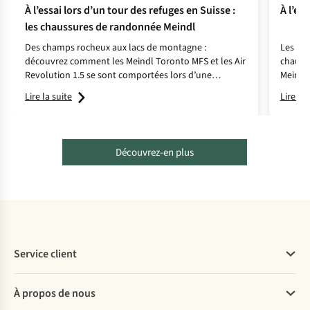
À l’essai lors d’un tour des refuges en Suisse :
À l’es
les chaussures de randonnée Meindl
Des champs rocheux aux lacs de montagne :
Les ave
découvrez comment les Meindl Toronto MFS et les Air
chauss
Revolution 1.5 se sont comportées lors d’une
Meindl 
randonnée en refuge dans les Alpes.
Dolomi
Lire la suite
Lire la 
Découvrez-en plus
Service client
Questions fréquentes
À propos de nous
Commander