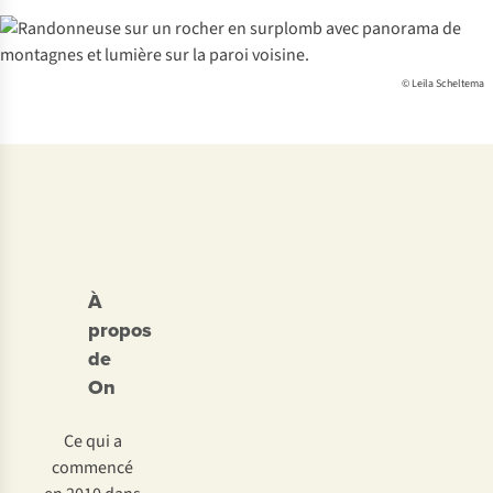
© Leila Scheltema
À
propos
de
On
Ce qui a
commencé