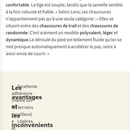
confortable
. La tige est souple, tandis que la semelle semble
à la fois robuste et fiable. » Selon Lore, ces chaussures
n’appartiennent pas qu’à une seule catégorie : « Elles se
situent entre des
chaussures de trail
et des
chaussures de
randonnée
. C’est vraiment un modèle
polyvalent
,
léger
et
dynamique
.Le déroulé du pied est tellement fluide qu’on se
met presque automatiquement à accélérer le pas, voire à
avoir envie de courir. »
Les
+
Excellente
adhérence
avantages
(même sur
et
les terrains
les
rocailleux)
+
Légères
inconvénients
et