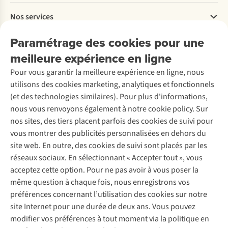
Payer
Travailler chez A.S.Adventure
Nos services
Livraison
Explore More
Retourner
Entreprise responsable
Location / Location sports d’hiver
Paramétrage des cookies pour une
Rétractation d'une commande
Découvrez
À propos d’Ayacucho
Seconde-main
meilleure expérience en ligne
Entretien & réparations
Nos magasins
Entretien de ski
A.S.Magazine
Garantie
Pour vous garantir la meilleure expérience en ligne, nous
À propos d’A.S.Adventure
Service de lavage
Explore Camp
Contactez-nous
utilisons des cookies marketing, analytiques et fonctionnels
Déclaration d'accessibilité
Entretien de chaussures
Gear Check
(et des technologies similaires). Pour plus d'informations,
Réparation de chaussures
Expertise & conseils
nous vous renvoyons également à notre cookie policy. Sur
Abonnez-vous à la newsletter
Réparation de vêtements
nos sites, des tiers placent parfois des cookies de suivi pour
Retouches
vous montrer des publicités personnalisées en dehors du
Pour les entreprises
Suivez-nous
site web. En outre, des cookies de suivi sont placés par les
réseaux sociaux. En sélectionnant « Accepter tout », vous
acceptez cette option. Pour ne pas avoir à vous poser la
même question à chaque fois, nous enregistrons vos
préférences concernant l’utilisation des cookies sur notre
site Internet pour une durée de deux ans. Vous pouvez
Mentions légales
Politique de confidentialité
modifier vos préférences à tout moment via la politique en
Conditions générales
Cookie Policy