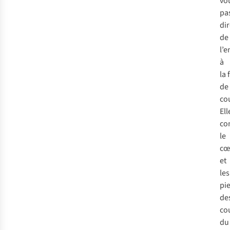
vo
pa
di
de
l’
à
la
de
co
Ell
co
le
cœ
et
les
pi
de
co
du