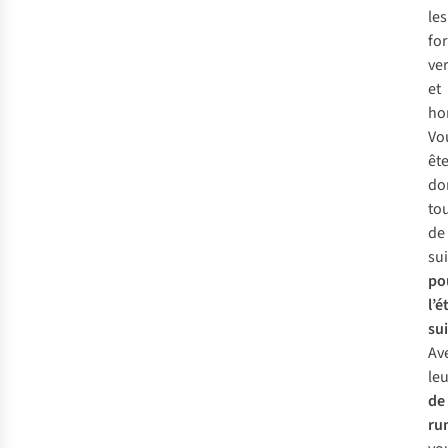
les
fo
ver
et
ho
Vo
êt
do
to
de
su
po
l’é
su
Av
le
de
ru