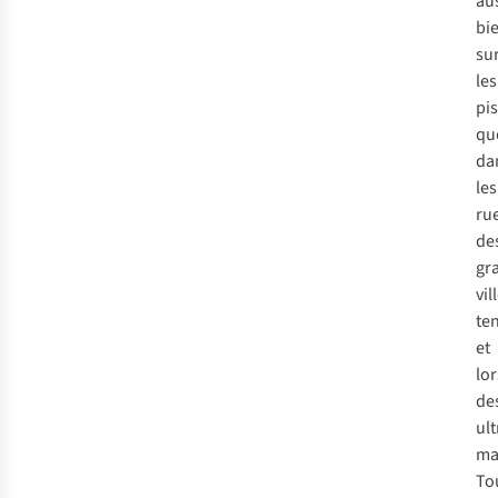
au
bi
su
les
pis
qu
da
les
ru
de
gr
vil
te
et
lor
de
ult
ma
To