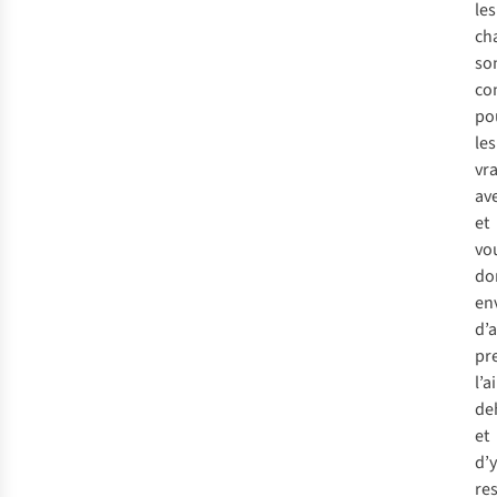
les
ch
so
co
po
les
vra
av
et
vo
do
en
d’a
pr
l’ai
de
et
d’y
res