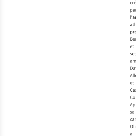
cr
pa
l’
a
at
pr
Be
et
se
am
Da
Al
et
Ca
Co
Ap
sa
car
Oli
a