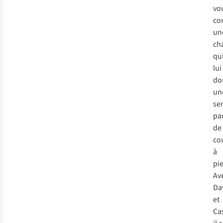
vo
co
un
ch
qu
lui
do
un
se
par
de
co
à
pi
Av
Da
et
Ca