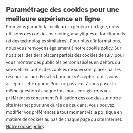
Retourner
Entreprise responsable
Location / Location sports d’hiver
Paramétrage des cookies pour une
Rétractation d'une commande
Découvrez
À propos d’Ayacucho
Seconde-main
meilleure expérience en ligne
Entretien & réparations
Nos magasins
Entretien de ski
A.S.Magazine
Garantie
Pour vous garantir la meilleure expérience en ligne, nous
À propos d’A.S.Adventure
Service de lavage
Explore Camp
Contactez-nous
utilisons des cookies marketing, analytiques et fonctionnels
Déclaration d'accessibilité
Entretien de chaussures
Gear Check
(et des technologies similaires). Pour plus d'informations,
Réparation de chaussures
Expertise & conseils
nous vous renvoyons également à notre cookie policy. Sur
Abonnez-vous à la newsletter
Réparation de vêtements
nos sites, des tiers placent parfois des cookies de suivi pour
Retouches
vous montrer des publicités personnalisées en dehors du
Pour les entreprises
Suivez-nous
site web. En outre, des cookies de suivi sont placés par les
réseaux sociaux. En sélectionnant « Accepter tout », vous
acceptez cette option. Pour ne pas avoir à vous poser la
même question à chaque fois, nous enregistrons vos
préférences concernant l’utilisation des cookies sur notre
site Internet pour une durée de deux ans. Vous pouvez
Mentions légales
Politique de confidentialité
modifier vos préférences à tout moment via la politique en
Conditions générales
Cookie Policy
matière de cookies au bas de chaque page du site Internet.
Notre cookie policy
AS Adventure Luxemburg SA,
Boulevard F.W. Raiffeisen 25,