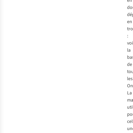
en
do
dé
en
tr
:
voi
la
ba
de
to
le
On
La
ma
uti
po
ce
un