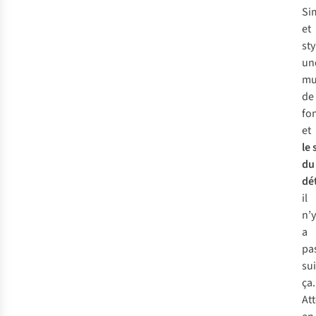
Si
et
sty
un
mu
de
fo
et
le 
du
dét
il
n’y
a
pa
su
ça.
At