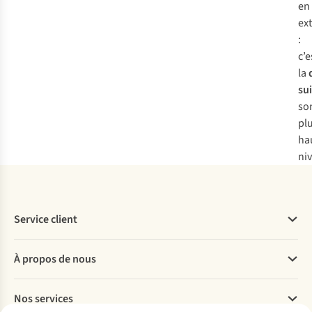
en
ex
:
c’e
la
su
so
pl
ha
ni
Service client
Questions fréquentes
À propos de nous
Commander
Payer
Travailler chez A.S.Adventure
Nos services
Livraison
Explore More