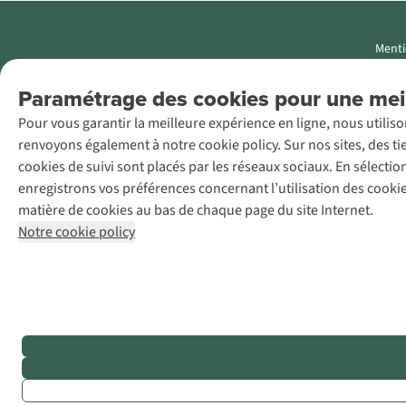
Menti
AS Adventure
Paramétrage des cookies pour une meil
Luxemburg SA,
Pour vous garantir la meilleure expérience en ligne, nous utilis
Boulevard F.W.
renvoyons également à notre cookie policy. Sur nos sites, des ti
Raiffeisen 25, L-
cookies de suivi sont placés par les réseaux sociaux. En sélecti
2411
enregistrons vos préférences concernant l’utilisation des cooki
Luxembourg
matière de cookies au bas de chaque page du site Internet.
+32 (0)3 828
Notre cookie policy
30 15
team@asadventure.com
TVA LU
145.75.057