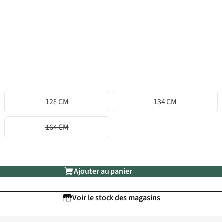
128 CM
134 CM
164 CM
Ajouter au panier
Voir le stock des magasins