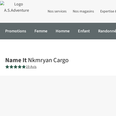
Nos services
Nos magasins
Expertise 
Promotions
Femme
Homme
Enfant
Randonn
Accueil
Nkmryan Cargo
Name It
Nkmryan Cargo
19 Avis