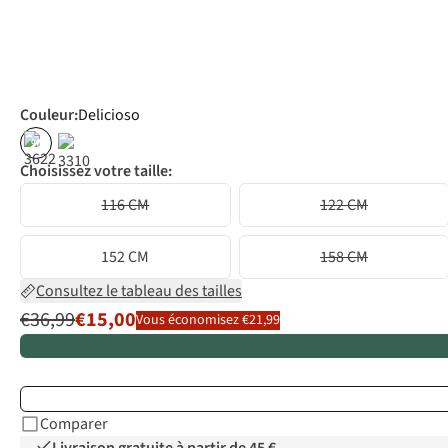
Couleur
:
Delicioso
%
Choisissez votre taille:
116 CM
122 CM
152 CM
158 CM
Consultez le tableau des tailles
€36,99
€15,00
Vous économisez €21,99
Comparer