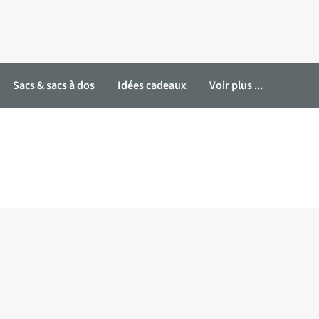
Sacs & sacs à dos
Idées cadeaux
Voir plus ...