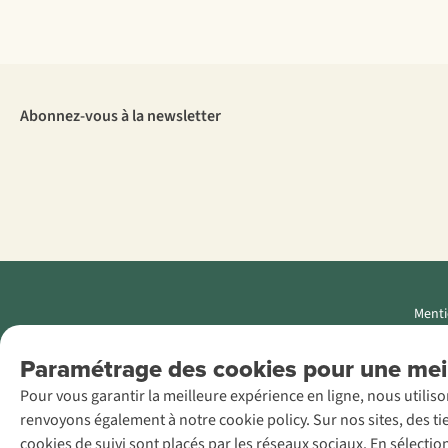
Abonnez-vous à la newsletter
Menti
AS Adventure
Paramétrage des cookies pour une meil
Luxemburg SA,
Pour vous garantir la meilleure expérience en ligne, nous utilis
Boulevard F.W.
renvoyons également à notre cookie policy. Sur nos sites, des ti
Raiffeisen 25, L-
cookies de suivi sont placés par les réseaux sociaux. En sélecti