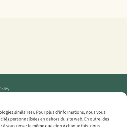
Policy
nologies similaires). Pour plus d'informations, nous vous
icités personnalisées en dehors du site web. En outre, des
voir à vous poser la même question à chaque fois, nous