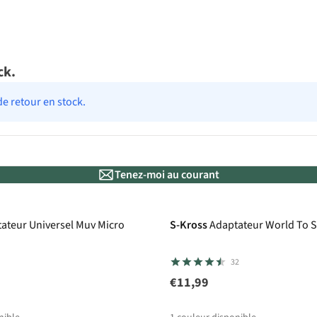
ck.
de retour en stock.
Tenez-moi au courant
ateur Universel Muv Micro
S-Kross
Adaptateur World To S
32
€11,99