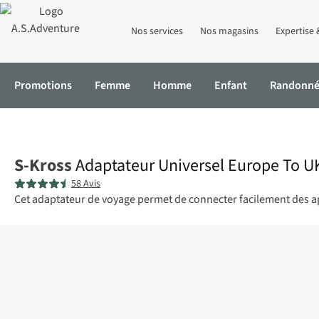
Nos services
Nos magasins
Expertise 
Promotions
Femme
Homme
Enfant
Randonn
Accueil
Adaptateur Universel Europe To UK
S-Kross
Adaptateur Universel Europe To U
58 Avis
Cet adaptateur de voyage permet de connecter facilement des ap