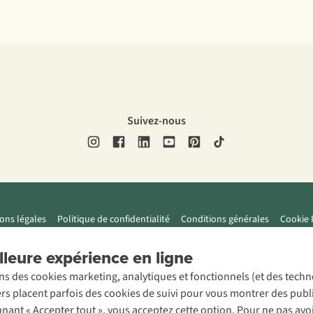
Suivez-nous
ons légales
Politique de confidentialité
Conditions générales
Cookie 
leure expérience en ligne
ons des cookies marketing, analytiques et fonctionnels (et des tech
ers placent parfois des cookies de suivi pour vous montrer des publ
onnant « Accepter tout », vous acceptez cette option. Pour ne pas a