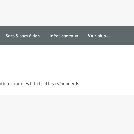
Sacs & sacs à dos
Idées cadeaux
Voir plus ...
tique pour les hôtels et les événements.