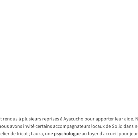
t
re
ndus
à
plu
sieurs
re
prises
à
Ay
acucho
p
our
ap
porter
l
eur
a
ide.
n
ous
a
vons
in
vité
ce
rtains
accom
pagnateurs
lo
caux
de
S
olid
d
ans
n
telier
de
tr
icot
;
La
ura,
u
ne
psy
chologue
au
f
oyer
d’a
ccueil
p
our
je
u