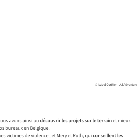
© Isabel Corthier - A.S.Adventure
N
ous
a
vons
a
insi
pu
déc
ouvrir
l
es
pr
ojets
s
ur
le
te
rrain
et
m
ieux
os
bu
reaux
en
Bel
gique.
nes
vi
ctimes
de
vi
olence
; et
M
ery
et
R
uth,
q
ui
con
seillent
l
es