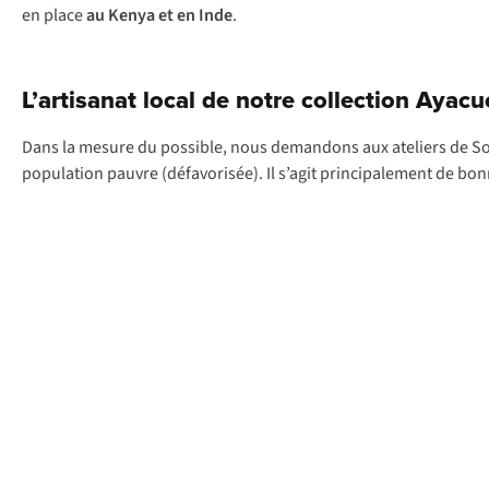
en
p
lace
au
K
enya
et en
I
nde
.
L’artisanat local de notre collection Ayac
Dans la mesure du possible, nous demandons aux ateliers de Sol
population pauvre (défavorisée). Il s’agit principalement de bon
Tricots
L’atelier
du
d’artisanat
Pérou
de
Manta
emploie
plus
de
200 tricoteuses