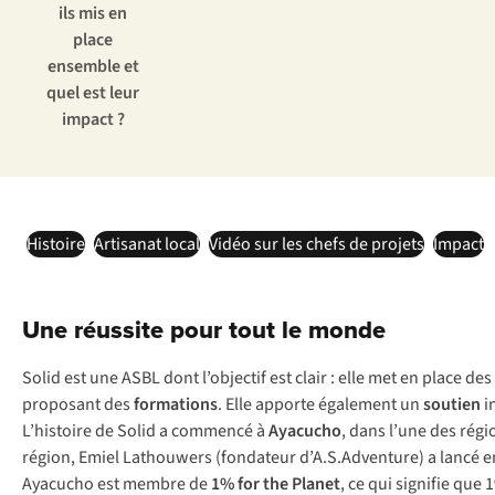
ils mis en
place
ensemble et
quel est leur
impact ?
Histoire
Artisanat local
Vidéo sur les chefs de projets
Impact
Une réussite pour tout le monde
S
olid
e
st
u
ne
A
SBL
d
ont
l’o
bjectif
e
st
c
lair
:
e
lle
m
et
en
p
lace
d
es
pro
posant
d
es
for
mations
.
E
lle
ap
porte
éga
lement
un
so
utien
i
L’h
istoire
de
S
olid
a
co
mmencé
à
Ay
acucho
,
d
ans
l
’une
d
es
ré
gi
ré
gion,
E
miel
Lat
houwers
(fo
ndateur
d’A.S
.Adventure)
a
l
ancé
e
Ayacucho est membre de
1% for the Planet
, ce qui signifie que 