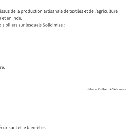
i
ssus
de la
pro
duction
art
isanale
de
te
xtiles
et de
l’ag
riculture
a
et en
I
nde.
ois
pi
liers
s
ur
le
squels
S
olid
m
ise
:
re.
© Isabel Corthier - A.S.Adventure
éc
urisant
et le
bie
n-être.