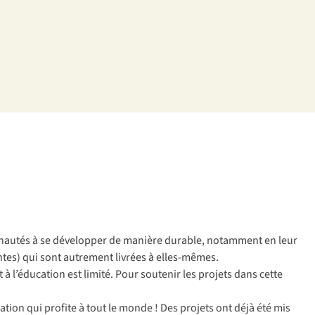
nautés
à se
dév
elopper
de
ma
nière
du
rable,
not
amment
en
l
eur
ntes)
q
ui
s
ont
aut
rement
li
vrées
à
elle
s-mêmes.
t à
l’é
ducation
e
st
li
mité.
P
our
so
utenir
l
es
pr
ojets
d
ans
c
ette
ation
q
ui
pr
ofite
à
t
out
le
m
onde
!
D
es
pr
ojets
o
nt
d
éjà
é
té
m
is