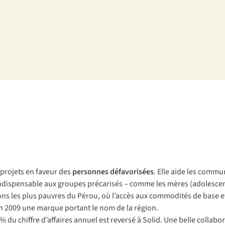
pr
ojets
en
fa
veur
d
es
per
sonnes
défa
vorisées
.
E
lle
a
ide
l
es
com
mu
ndi
spensable
a
ux
gr
oupes
pré
carisés
–
c
omme
l
es
m
ères
(ado
lesce
ons
l
es
p
lus
pa
uvres
du
Pé
rou,
où
l’
accès
a
ux
com
modités
de
b
ase
e
n 2009
u
ne
ma
rque
po
rtant
le
n
om
de la
ré
gion.
1% du chiffre d’affaires annuel est reversé à Solid.
U
ne
b
elle
coll
abor