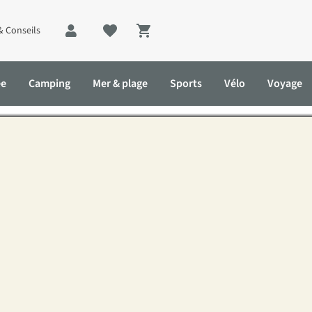
& Conseils
Shopping cart
et Solid : ensemble pour u
ée
Camping
Mer & plage
Sports
Vélo
Voyage