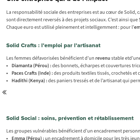
La
resp
onsabilité
so
ciale
d
es
ent
reprises
e
st
au
c
œur
de
So
lid,
c
s
ont
dir
ectement
re
versés
à
d
es
pr
ojets
so
ciaux.
C
’est
a
insi
q
ue
Ch
aque
e
uro
e
st
ut
ilisé
ple
inement
et
inte
lligemment
:
p
our
l’
e
Solid Crafts : l’emploi par l’artisanat
L
es
fe
mmes
défa
vorisées
bén
éficient
d
’un
re
venu
st
able
et
d
’un
•
Di
amanta
(P
érou)
:
d
es
bo
nnets,
éc
harpes
et
cou
vertures
tr
ic
• P
aces
Cr
afts
(I
nde)
:
d
es
pr
oduits
te
xtiles
ti
ssés,
cro
chetés
et
•
Ha
dithi
(K
enya)
:
d
es
pa
niers
tr
essés
et de
l’a
rtisanat
q
ui
per
m
Solid Social : soins, prévention et rétablissement
L
es
gr
oupes
vul
nérables
bén
éficient
d
’un
enc
adrement
per
sonn
• E
mma
(P
érou)
:
un
enc
adrement
à
do
micile
p
our
l
es
t
rès
je
un