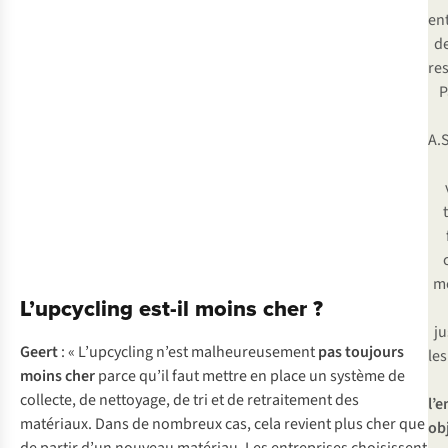
en
d
re
P
A.
me
L’upcycling est-il moins cher ?
ju
Geert
: « L’upcycling n’est malheureusement
pas toujours
le
moins cher
parce qu’il faut mettre en place un système de
collecte, de nettoyage, de tri et de retraitement des
l’
matériaux. Dans de nombreux cas, cela revient plus cher que
obj
de partir d’un nouveau matériau. Les entreprises choisissent