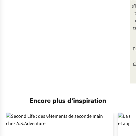
s’
c
D
d
Encore plus d’inspiration