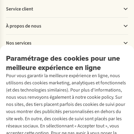
Service client
Questions fréquentes
À propos de nous
Commander
Payer
Travailler chez A.S.Adventure
Nos services
Livraison
Explore More
Retourner
Entreprise responsable
Location / Location sports d’hiver
Paramétrage des cookies pour une
Rétractation d'une commande
Découvrez
À propos d’Ayacucho
Seconde-main
meilleure expérience en ligne
Entretien & réparations
Nos magasins
Entretien de ski
A.S.Magazine
Garantie
Pour vous garantir la meilleure expérience en ligne, nous
À propos d’A.S.Adventure
Service de lavage
Explore Camp
Contactez-nous
utilisons des cookies marketing, analytiques et fonctionnels
Déclaration d'accessibilité
Entretien de chaussures
Gear Check
(et des technologies similaires). Pour plus d'informations,
Réparation de chaussures
Expertise & conseils
nous vous renvoyons également à notre cookie policy. Sur
Abonnez-vous à la newsletter
Réparation de vêtements
nos sites, des tiers placent parfois des cookies de suivi pour
Retouches
vous montrer des publicités personnalisées en dehors du
Pour les entreprises
Suivez-nous
site web. En outre, des cookies de suivi sont placés par les
réseaux sociaux. En sélectionnant « Accepter tout », vous
acceptez cette option. Pour ne pas avoir à vous poser la