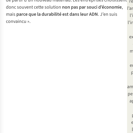
r
donc souvent cette solution
non pas par souci d’économie
,
l’a
mais
parce que la durabilité est dans leur ADN
. J’en suis
l
convaincu ».
l’
e
m
e
p
am
pe
a