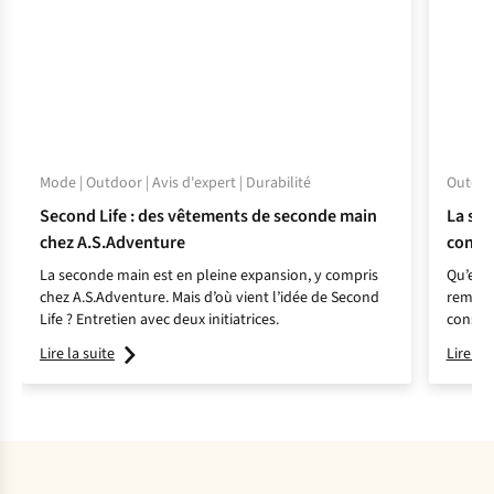
Mode | Outdoor | Avis d'expert | Durabilité
Outdoor
Second Life : des vêtements de seconde main
La sou
chez A.S.Adventure
consé
La seconde main est en pleine expansion, y compris
Qu’est-
chez A.S.Adventure. Mais d’où vient l’idée de Second
remédi
Life ? Entretien avec deux initiatrices.
conseil
Lire la suite
Lire la 