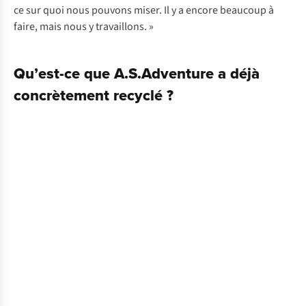
ce sur quoi nous pouvons miser. Il y a encore beaucoup à
faire, mais nous y travaillons. »
Qu’est-ce que A.S.Adventure a déjà
concrètement recyclé ?
Des
Des
Des
tentes
anciennes
vieilles
désuètes
poubelles
bâches
aux
aux
aux
rideaux
nouveaux
sacs
des
tonneaux
de
cabines
de
shopping
:
d’essayage
tri
« Lorsque
:
:
« Nous
« Dans
notre
avons
le
magasin
lancé
cadre
de