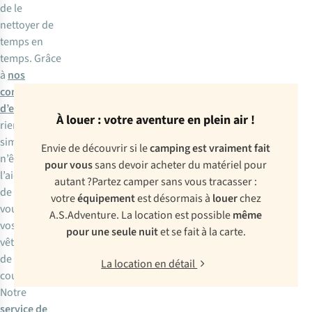
de le
nettoyer de
temps en
temps. Grâce
à
nos
conseils
d’entretien
,
À louer : votre aventure en plein air !
rien de plus
simple. Vous
Envie de découvrir si le
camping est vraiment fait
n’êtes pas à
pour vous
sans devoir acheter du matériel pour
l’aide à l’idée
autant ?Partez camper sans vous tracasser :
de laver
votre
équipement
est désormais à
louer
chez
vous-même
A.S.Adventure. La location est possible
même
vos
pour une seule nuit
et se fait à la carte.
vêtements
de sac de
La location en détail
couchage ?
Notre
service de