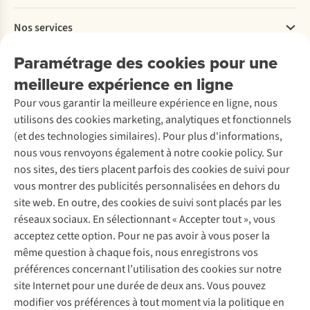
Payer
Travailler chez A.S.Adventure
Nos services
Livraison
Explore More
Retourner
Entreprise responsable
Location / Location sports d’hiver
Paramétrage des cookies pour une
Rétractation d'une commande
Découvrez
À propos d’Ayacucho
Seconde-main
meilleure expérience en ligne
Entretien & réparations
Nos magasins
Entretien de ski
A.S.Magazine
Garantie
Pour vous garantir la meilleure expérience en ligne, nous
À propos d’A.S.Adventure
Service de lavage
Explore Camp
Contactez-nous
utilisons des cookies marketing, analytiques et fonctionnels
Déclaration d'accessibilité
Entretien de chaussures
Gear Check
(et des technologies similaires). Pour plus d'informations,
Réparation de chaussures
Expertise & conseils
nous vous renvoyons également à notre cookie policy. Sur
Abonnez-vous à la newsletter
Réparation de vêtements
nos sites, des tiers placent parfois des cookies de suivi pour
Retouches
vous montrer des publicités personnalisées en dehors du
Pour les entreprises
Suivez-nous
site web. En outre, des cookies de suivi sont placés par les
réseaux sociaux. En sélectionnant « Accepter tout », vous
acceptez cette option. Pour ne pas avoir à vous poser la
même question à chaque fois, nous enregistrons vos
préférences concernant l’utilisation des cookies sur notre
site Internet pour une durée de deux ans. Vous pouvez
Mentions légales
Politique de confidentialité
modifier vos préférences à tout moment via la politique en