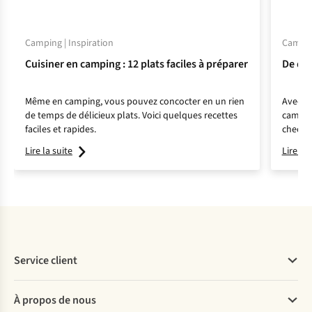
Camping | Inspiration
Camping
Cuisiner en camping : 12 plats faciles à préparer
De quo
Même en camping, vous pouvez concocter en un rien
Avec u
de temps de délicieux plats. Voici quelques recettes
camping
faciles et rapides.
check-l
Lire la suite
Lire la 
Service client
Questions fréquentes
À propos de nous
Commander