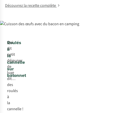
Découvrez la recette complète
Roulés
Qui
dit
à
petit
la
déjeuner
cannelle
de
sur
luxe
bâtonnet
dit…
des
roulés
à
la
cannelle !