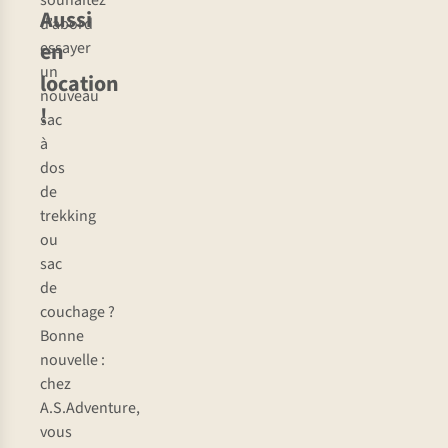
souhaitez
Aussi
d’abord
en
essayer
un
location
nouveau
!
sac
à
dos
de
trekking
ou
sac
de
couchage ?
Bonne
nouvelle :
chez
A.S.Adventure,
vous