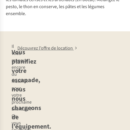
pesto, le thon en conserve, les pâtes et les légumes
ensemble.
Il
Découvrez l’offre de location
Vous
vous
planifiez
manque
encore
votre
du
escapade,
matériel
nous
pour
votre
nous
prochaine
chargeons
aventure ?
de
Ou
vous
l’équipement.