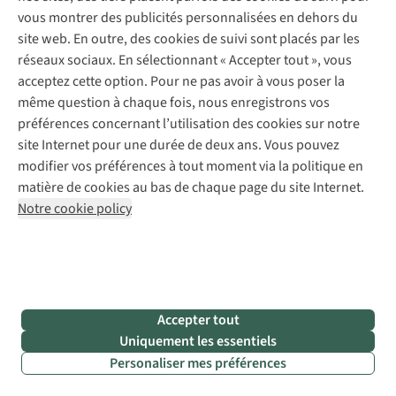
un
une
vous montrer des publicités personnalisées en dehors du
bon
orange
site web. En outre, des cookies de suivi sont placés par les
repas,
réseaux sociaux. En sélectionnant « Accepter tout », vous
il
acceptez cette option. Pour ne pas avoir à vous poser la
n’y
même question à chaque fois, nous enregistrons vos
a
préférences concernant l’utilisation des cookies sur notre
rien
site Internet pour une durée de deux ans. Vous pouvez
de
modifier vos préférences à tout moment via la politique en
meilleur
matière de cookies au bas de chaque page du site Internet.
que
Notre cookie policy
du
chocolat !
De
préférence
chaud,
Accepter tout
coulant
Uniquement les essentiels
et
en
Personaliser mes préférences
gâteau.