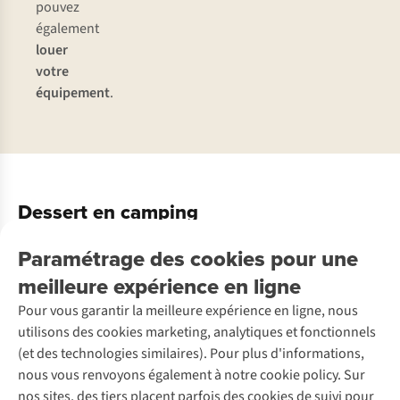
pouvez
également
louer
votre
équipement
.
Dessert en camping
Envie d’une douceur sucrée ? Remettez du bois sur le feu de
Paramétrage des cookies pour une
camp, suivez nos recettes et régalez vos papilles avec un
meilleure expérience en ligne
dessert en un rien de temps.
Pour vous garantir la meilleure expérience en ligne, nous
utilisons des cookies marketing, analytiques et fonctionnels
(et des technologies similaires). Pour plus d'informations,
Brownie
Avouez
Découvrez la recette complète
nous vous renvoyons également à notre cookie policy. Sur
qu’après
dans
nos sites, des tiers placent parfois des cookies de suivi pour