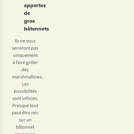
apportez
de
gros
bâtonnets
Ils ne vous
serviront pas
uniquement
à faire griller
des
marshmallows.
Les
possibilités
sont infinies.
Presque tout
peut être mis
sur un
bâtonnet