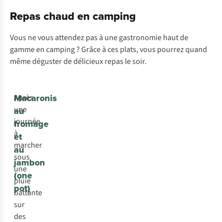
Repas chaud en camping
Vous ne vous attendez pas à une gastronomie haut de
gamme en camping ? Grâce à ces plats, vous pourrez quand
même déguster de délicieux repas le soir.
Macaronis
Après
une
au
journée
fromage
à
et
marcher
au
sous
jambon
une
(one
pluie
pot)
battante
sur
des