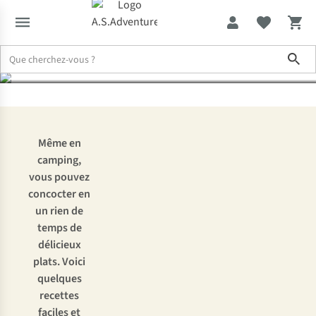
plats faciles à préparer
Sho
Expertise & Conseils
Cuisiner en camping
Même en
camping,
vous pouvez
concocter en
un rien de
temps de
délicieux
plats. Voici
quelques
recettes
faciles et