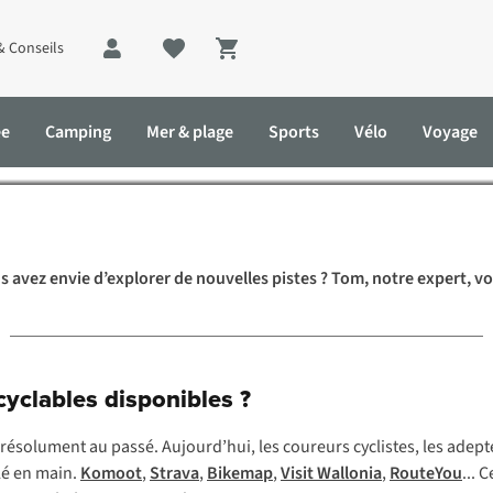
us présente son planificateu
& Conseils
Shopping cart
préféré
ée
Camping
Mer & plage
Sports
Vélo
Voyage
 son planificateur d’itinéraires cyclables préféré
avez envie d’explorer de nouvelles pistes ? Tom, notre expert, vou
 cyclables disponibles ?
ésolument au passé. Aujourd’hui, les coureurs cyclistes, les adeptes
clé en main.
Komoot
,
Strava
,
Bikemap
,
Visit Wallonia
,
RouteYou
... 