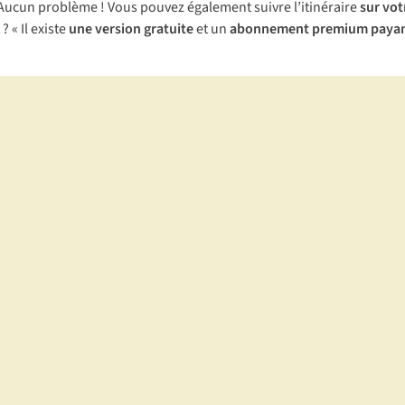
Aucun problème ! Vous pouvez également suivre l’itinéraire
sur vo
« Il existe
une version gratuite
et un
abonnement premium payan