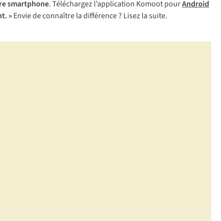
tre smartphone
. Téléchargez l’application Komoot pour
Android
t. »
Envie de connaître la différence ? Lisez la suite.