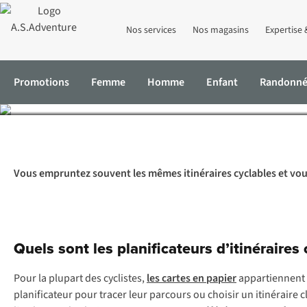
Komoot : notre expert vo
Nos services
Nos magasins
Expertise 
Promotions
Femme
Homme
Enfant
Randonn
Accueil
Expertise & Conseils
Komoot : notre expert vous présente
Vous empruntez souvent les mêmes itinéraires cyclables et vous 
Quels sont les planificateurs d’itinéraires
Pour la plupart des cyclistes,
les cartes en papier
appartiennent r
planificateur pour tracer leur parcours ou choisir un itinéraire 