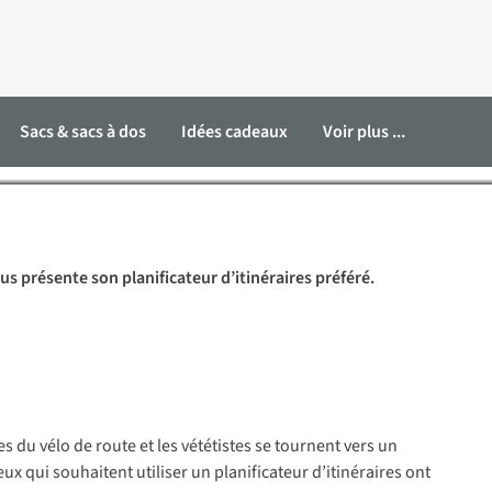
r d’itinéraires cyclables
Sacs & sacs à dos
Idées cadeaux
Voir plus ...
s présente son planificateur d’itinéraires préféré.
 du vélo de route et les vététistes se tournent vers un
Ceux qui souhaitent utiliser un planificateur d’itinéraires ont