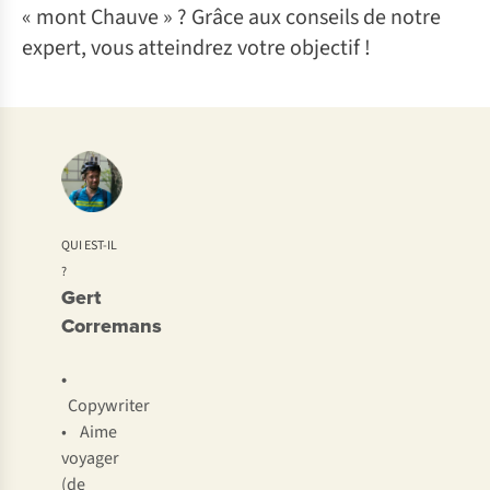
« mont Chauve » ? Grâce aux conseils de notre
expert, vous atteindrez votre objectif !
QUI EST-IL
?
Gert
Corremans
•
Copywriter
• Aime
voyager
(de