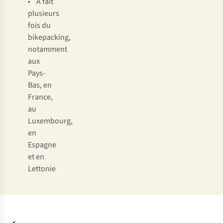
• A fait
plusieurs
fois du
bikepacking,
notamment
aux
Pays-
Bas, en
France,
au
Luxembourg,
en
Espagne
et en
Lettonie