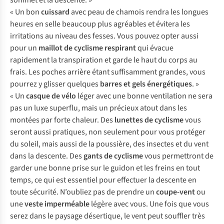
sommet et la descente. »
« Un bon
cuissard
avec peau de chamois rendra les longues
heures en selle beaucoup plus agréables et évitera les
irritations au niveau des fesses. Vous pouvez opter aussi
pour un
maillot de cyclisme respirant
qui évacue
rapidement la transpiration et garde le haut du corps au
frais. Les poches arrière étant suffisamment grandes, vous
pourrez y glisser quelques
barres et gels énergétiques
. »
« Un
casque de vélo
léger avec une bonne ventilation ne sera
pas un luxe superflu, mais un précieux atout dans les
montées par forte chaleur. Des
lunettes de cyclisme
vous
seront aussi pratiques, non seulement pour vous protéger
du soleil, mais aussi de la poussière, des insectes et du vent
dans la descente. Des
gants de cyclisme
vous permettront de
garder une bonne prise sur le guidon et les freins en tout
temps, ce qui est essentiel pour effectuer la descente en
toute sécurité. N’oubliez pas de prendre un
coupe-vent
ou
une
veste imperméable
légère avec vous. Une fois que vous
serez dans le paysage désertique, le vent peut souffler très