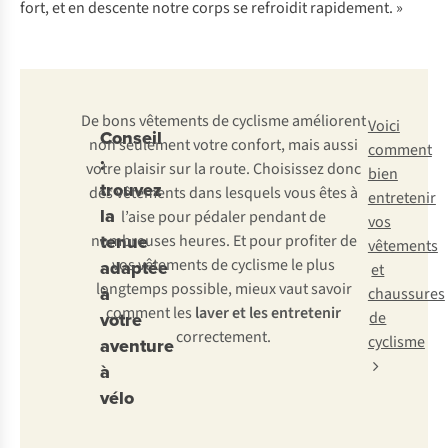
fort, et en descente notre corps se refroidit rapidement. »
De bons vêtements de cyclisme améliorent
Voici
Conseil
non seulement votre confort, mais aussi
comment
:
votre plaisir sur la route. Choisissez donc
bien
trouvez
des vêtements dans lesquels vous êtes à
entretenir
la
l’aise pour pédaler pendant de
vos
tenue
nombreuses heures. Et pour profiter de
vêtements
vos vêtements de cyclisme le plus
adaptée
et
longtemps possible, mieux vaut savoir
à
chaussures
comment les
laver et les entretenir
votre
de
correctement.
cyclisme
aventure
à
vélo