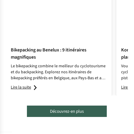
Bikepacking au Benelux : 9 itinéraires
Komoot
magnifiques
planif
Le bikepacking combine le meilleur du cyclotourisme
Vous e
et du backpacking. Explorez nos itinéraires de
cyclabl
bikepacking préférés en Belgique, aux Pays-Bas et au
pistes 
Luxembourg.
planifi
Lire la suite
Lire la 
Découvrez-en plus