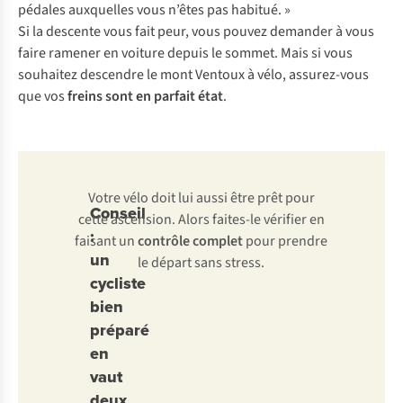
pédales auxquelles vous n’êtes pas habitué. »
Si la descente vous fait peur, vous pouvez demander à vous
faire ramener en voiture depuis le sommet. Mais si vous
souhaitez descendre le mont Ventoux à vélo, assurez-vous
que vos
freins sont en parfait état
.
Votre vélo doit lui aussi être prêt pour
Conseil
cette ascension. Alors faites-le vérifier en
:
faisant un
contrôle complet
pour prendre
un
le départ sans stress.
cycliste
bien
préparé
en
vaut
deux