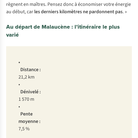
règnent en maîtres. Pensez donc à économiser votre énergie
au début, car
les
derniers kilomètres
ne
pardonnent pas
. »
Au départ de Malaucène : l’itinéraire le plus
varié
•
Distance :
21,2 km
•
Dénivelé :
1 570 m
•
Pente
moyenne :
7,5 %