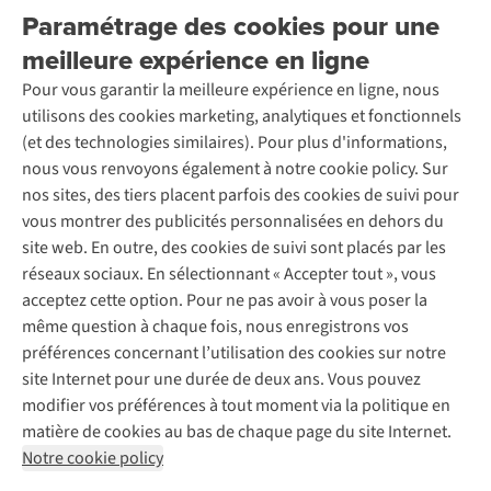
Retourner
Entreprise responsable
Location / Location sports d’hiver
Paramétrage des cookies pour une
Rétractation d'une commande
Découvrez
À propos d’Ayacucho
Seconde-main
meilleure expérience en ligne
Entretien & réparations
Nos magasins
Entretien de ski
A.S.Magazine
Garantie
Pour vous garantir la meilleure expérience en ligne, nous
À propos d’A.S.Adventure
Service de lavage
Explore Camp
Contactez-nous
utilisons des cookies marketing, analytiques et fonctionnels
Déclaration d'accessibilité
Entretien de chaussures
Gear Check
(et des technologies similaires). Pour plus d'informations,
Réparation de chaussures
Expertise & conseils
nous vous renvoyons également à notre cookie policy. Sur
Abonnez-vous à la newsletter
Réparation de vêtements
nos sites, des tiers placent parfois des cookies de suivi pour
Retouches
vous montrer des publicités personnalisées en dehors du
Pour les entreprises
Suivez-nous
site web. En outre, des cookies de suivi sont placés par les
réseaux sociaux. En sélectionnant « Accepter tout », vous
acceptez cette option. Pour ne pas avoir à vous poser la
même question à chaque fois, nous enregistrons vos
préférences concernant l’utilisation des cookies sur notre
site Internet pour une durée de deux ans. Vous pouvez
Mentions légales
Politique de confidentialité
modifier vos préférences à tout moment via la politique en
Conditions générales
Cookie Policy
matière de cookies au bas de chaque page du site Internet.
Notre cookie policy
AS Adventure Luxemburg SA,
Boulevard F.W. Raiffeisen 25,