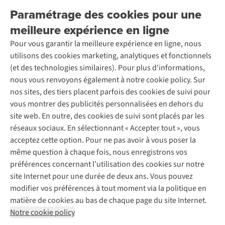
Retourner
Entreprise responsable
Location / Location sports d’hiver
Paramétrage des cookies pour une
Rétractation d'une commande
Découvrez
À propos d’Ayacucho
Seconde-main
meilleure expérience en ligne
Entretien & réparations
Nos magasins
Entretien de ski
A.S.Magazine
Garantie
Pour vous garantir la meilleure expérience en ligne, nous
À propos d’A.S.Adventure
Service de lavage
Explore Camp
Contactez-nous
utilisons des cookies marketing, analytiques et fonctionnels
Déclaration d'accessibilité
Entretien de chaussures
Gear Check
(et des technologies similaires). Pour plus d'informations,
Réparation de chaussures
Expertise & conseils
nous vous renvoyons également à notre cookie policy. Sur
Abonnez-vous à la newsletter
Réparation de vêtements
nos sites, des tiers placent parfois des cookies de suivi pour
Retouches
vous montrer des publicités personnalisées en dehors du
Pour les entreprises
Suivez-nous
site web. En outre, des cookies de suivi sont placés par les
réseaux sociaux. En sélectionnant « Accepter tout », vous
acceptez cette option. Pour ne pas avoir à vous poser la
même question à chaque fois, nous enregistrons vos
préférences concernant l’utilisation des cookies sur notre
site Internet pour une durée de deux ans. Vous pouvez
Mentions légales
Politique de confidentialité
modifier vos préférences à tout moment via la politique en
Conditions générales
Cookie Policy
matière de cookies au bas de chaque page du site Internet.
Notre cookie policy
AS Adventure Luxemburg SA,
Boulevard F.W. Raiffeisen 25,