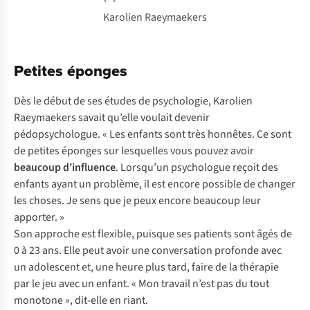
Karolien Raeymaekers
Petites éponges
D
ès
le
d
ébut
de
s
es
ét
udes
de
psyc
hologie,
Ka
rolien
Rae
ymaekers
sa
vait
qu
’elle
vo
ulait
de
venir
pédop
sychologue.
«
L
es
en
fants
s
ont
t
rès
hon
nêtes.
Ce
s
ont
de
pe
tites
ép
onges
s
ur
les
quelles
v
ous
po
uvez
a
voir
be
aucoup
d’i
nfluence
.
Lor
squ’un
psy
chologue
re
çoit
d
es
en
fants
a
yant
un
pro
blème,
il
e
st
en
core
po
ssible
de
ch
anger
l
es
ch
oses.
Je
s
ens
q
ue
je
p
eux
en
core
be
aucoup
l
eur
app
orter.
»
S
on
ap
proche
e
st
fle
xible,
pu
isque
s
es
pa
tients
s
ont
â
gés
de
0 à 23
a
ns.
E
lle
p
eut
a
voir
u
ne
conv
ersation
pr
ofonde
a
vec
un
ado
lescent
e
t,
u
ne
h
eure
p
lus
t
ard,
f
aire
de la
th
érapie
p
ar
le
j
eu
a
vec
un
en
fant.
«
M
on
tr
avail
n
’est
p
as
du
t
out
mo
notone
»,
di
t-elle
en
ri
ant.