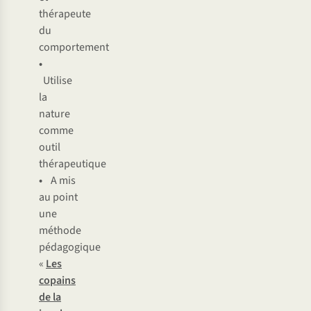
thérapeute
du
comportement
•
Utilise
la
nature
comme
outil
thérapeutique
•
A mis
au point
une
méthode
pédagogique
«
Les
copains
de la