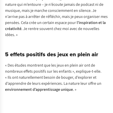
na
ture
q
ui
m’e
ntoure
– je
n’
écoute
ja
mais
de
po
dcast
ni de
mu
sique,
m
ais
je
ma
rche
cons
ciemment
en
si
lence.
Je
n’
arrive
p
as
à
ar
rêter
de
réf
léchir,
m
ais
je
p
eux
org
aniser
m
es
pe
nsées.
C
ela
c
rée
un
ce
rtain
es
pace
p
our
l’in
spiration
et la
cré
ativité
. Je
re
ntre
so
uvent
c
hez
m
oi
a
vec
de
nou
velles
id
ées.
»
5 effets positifs des jeux en plein air
« Des études montrent que les jeux en plein air ont de
nombreux effets positifs sur les enfants », explique-t-elle.
« Ils ont naturellement besoin de bouger, d’explorer et
d’apprendre de leurs expériences. La nature leur offre un
environnement d’apprentissage unique
. »
1
améliorent
« Il