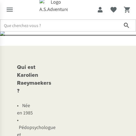
Karolien ?
Sho
Expertise & Conseils
Pourquoi est-il important que les enfants j
Qui est
Karolien
Raeymaekers
?
•
Née
en 1985
•
Pédopsychologue
et