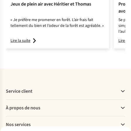
Jeux de plein air avec Héritier et Thomas
Promen
avons 
« Je préfère me promener en forêt. L’air frais fait
Se pro
tellement du bien et l’odeur de la forêt est agréable. »
simplem
l’aube,
observe
Lire la suite
Lire la 
Service client
Questions fréquentes
À propos de nous
Commander
Payer
Travailler chez A.S.Adventure
Nos services
Livraison
Explore More