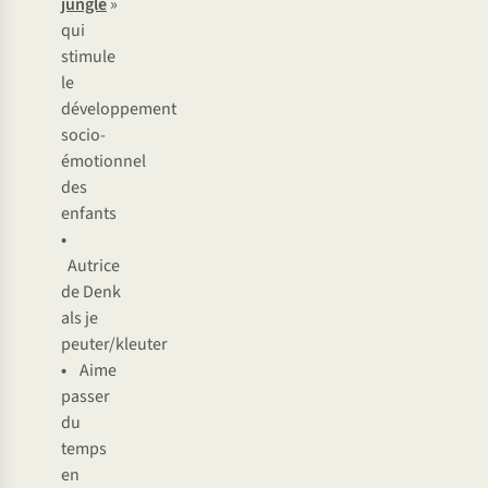
jungle
»
qui
stimule
le
développement
socio-
émotionnel
des
enfants
•
Autrice
de
Denk
als je
peuter/kleuter
•
Aime
passer
du
temps
en