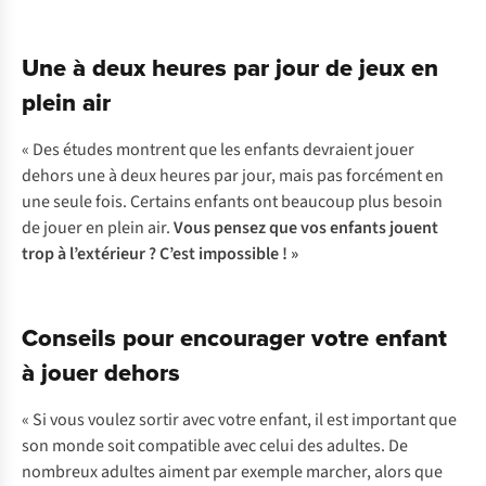
les
Ce
laisser
processus
jouer
Une à deux heures par jour de jeux en
d’apprentissage
à
par
plein air
l’extérieur
action-
quand
réaction
« Des études montrent que les enfants devraient jouer
ils
directe
dehors une à deux heures par jour, mais pas forcément en
rentrent
augmente
une seule fois. Certains enfants ont beaucoup plus besoin
de
leur
de jouer en plein air.
Vous pensez que vos enfants jouent
l’école,
capacité
trop à l’extérieur ? C’est impossible ! »
avant
d’attention
qu’ils
et
fassent
les
Conseils pour encourager votre enfant
leurs
aide
à jouer dehors
devoirs.
à
Ils
résoudre
« Si
v
ous
vo
ulez
so
rtir
a
vec
v
otre
en
fant,
il
e
st
imp
ortant
q
ue
améliorent
des
s
on
m
onde
s
oit
com
patible
a
vec
c
elui
d
es
ad
ultes.
De
aussi
problèmes
.
no
mbreux
ad
ultes
ai
ment
p
ar
ex
emple
ma
rcher,
a
lors
q
ue
leur
Et