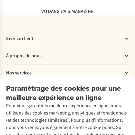
VU DANS L’A.S.MAGAZINE
Service client
Questions fréquentes
À propos de nous
Commander
Payer
Travailler chez A.S.Adventure
Nos services
Livraison
Explore More
Retourner
Entreprise responsable
Location / Location sports d’hiver
Paramétrage des cookies pour une
Rétractation d'une commande
Découvrez
À propos d’Ayacucho
Seconde-main
meilleure expérience en ligne
Entretien & réparations
Nos magasins
Entretien de ski
A.S.Magazine
Garantie
Pour vous garantir la meilleure expérience en ligne, nous
À propos d’A.S.Adventure
Service de lavage
Explore Camp
Contactez-nous
utilisons des cookies marketing, analytiques et fonctionnels
Déclaration d'accessibilité
Entretien de chaussures
Gear Check
(et des technologies similaires). Pour plus d'informations,
Réparation de chaussures
Expertise & conseils
nous vous renvoyons également à notre cookie policy. Sur
Abonnez-vous à la newsletter
Réparation de vêtements
nos sites, des tiers placent parfois des cookies de suivi pour