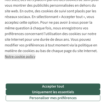
Retouches
vous montrer des publicités personnalisées en dehors du
Pour les entreprises
Suivez-nous
site web. En outre, des cookies de suivi sont placés par les
réseaux sociaux. En sélectionnant « Accepter tout », vous
acceptez cette option. Pour ne pas avoir à vous poser la
même question à chaque fois, nous enregistrons vos
préférences concernant l’utilisation des cookies sur notre
site Internet pour une durée de deux ans. Vous pouvez
Mentions légales
Politique de confidentialité
modifier vos préférences à tout moment via la politique en
Conditions générales
Cookie Policy
matière de cookies au bas de chaque page du site Internet.
Notre cookie policy
AS Adventure Luxemburg SA,
Boulevard F.W. Raiffeisen 25,
L-2411 Luxembourg
team@asadventure.com
+32 (0)3 828 30 15
TVA LU 145.75.057
Accepter tout
Uniquement les essentiels
Personaliser mes préférences