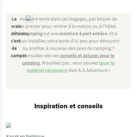
La
Avec une tente dans ses bagages, pas besoin de
vraie
se presser pour rentrer à la maison ou à l’hôtel.
détente,
Le
camping
est une
aventure à part entière
. Et si
c’est
vous installiez votre tente d’ici peu pour découvrir
de
ou profiter à nouveau des joies du camping ?
camper
Consultez vite ces
conseils et astuces pour le
camping
. N’oubliez pas : vous pouvez
louer le
matériel nécessaire
chez A.S.Adventure !
Inspiration et conseils
Kayak en Belgique