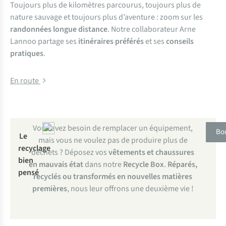
Toujours plus de kilomètres parcourus, toujours plus de
nature sauvage et toujours plus d’aventure : zoom sur les
randonnées longue distance
. Notre collaborateur Arne
Lannoo partage ses
itinéraires préférés
et ses
conseils
pratiques
.
En route
Vous avez besoin de remplacer un équipement,
Bou
Le
mais vous ne voulez pas de produire plus de
recyclage
déchets ? Déposez vos
vêtements et chaussures
bien
en mauvais état
dans notre
Recycle Box
.
Réparés,
pensé
recyclés ou transformés en nouvelles matières
premières
, nous leur offrons une deuxième vie !