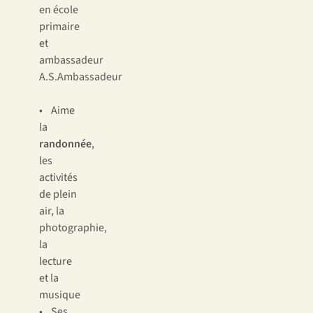
en école
primaire
et
ambassadeur
A.S.Ambassadeur
• Aime
la
randonnée
,
les
activités
de plein
air, la
photographie,
la
lecture
et la
musique
• Ses