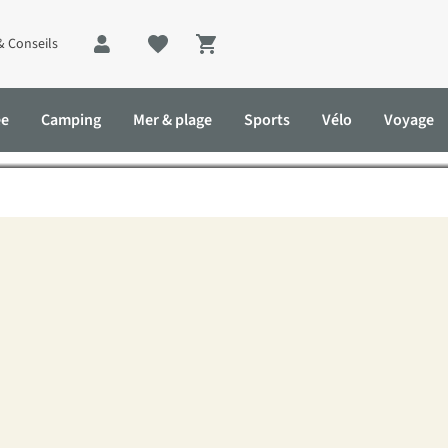
& Conseils
Shopping cart
ux sentiers de grande ran
ée
Camping
Mer & plage
Sports
Vélo
Voyage
de randonnée d’Europe