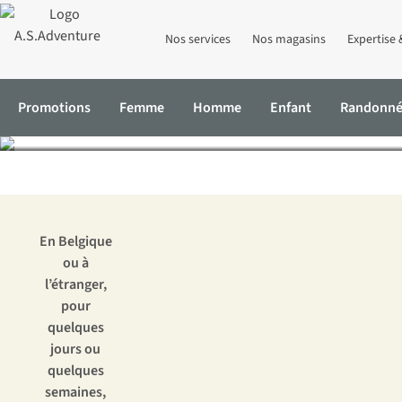
Nos services
Nos magasins
Expertise 
Les 6 plus bea
Promotions
Femme
Homme
Enfant
Randonn
Accueil
Expertise & Conseils
Les 6 plus beaux sentiers de gran
En Belgique
ou à
l’étranger,
pour
quelques
jours ou
quelques
semaines,