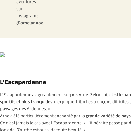
aventures
sur
Instagram :
@arnelannoo
L’Escapardenne
L’Escapardenne a agréablement surpris Arne. Selon lui, c’est le pa
sportifs et plus tranquilles
», explique-t-il. « Les tronçons difficil
paysages des Ardennes. »
Arne a été particulièrement enchanté par la
grande variété de pay
Ce n’est jamais le cas avec l’Escapardenne. » L’itinéraire passe par
long de l’Ourthe est aussi de toute beauté. »