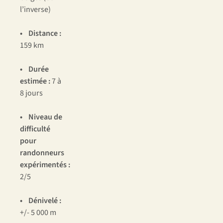
l’inverse)
• Distance :
159 km
• Durée
estimée :
7 à
8 jours
• Niveau de
difficulté
pour
randonneurs
expérimentés :
2/5
• Dénivelé :
+/- 5 000 m