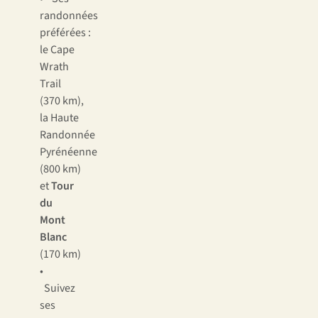
randonnées
préférées :
le Cape
Wrath
Trail
(370 km),
la Haute
Randonnée
Pyrénéenne
(800 km)
et
Tour
du
Mont
Blanc
(170 km)
•
Suivez
ses