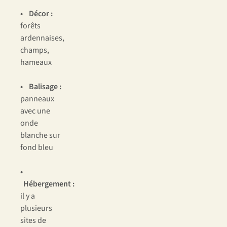
• Décor :
forêts
ardennaises,
champs,
hameaux
• Balisage :
panneaux
avec une
onde
blanche sur
fond bleu
•
Hébergement :
il y a
plusieurs
sites de