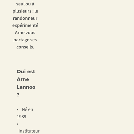
seul ou à
plusieurs : le
randonneur
expérimenté
Arne vous
partage ses
conseils.
Qui est
Arne
Lannoo
?
•
Né en
1989
•
Instituteur