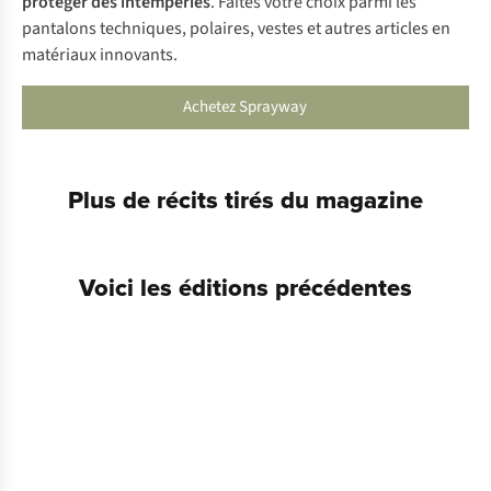
protéger des intempéries
. Faites votre choix parmi les
pantalons techniques, polaires, vestes et autres articles en
matériaux innovants.
Achetez Sprayway
Plus de récits tirés du magazine
Au jardin : le geai des chênes
Wannes Buytaert en Norvège
Voici les éditions précédentes
A.S.Magazine
63
A.S.Magazine
6
2