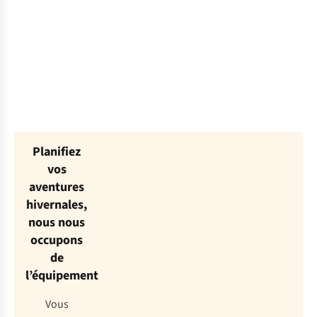
list
au
list
la
pour
masque
«
neige
.
plaire.
de
Vacances
ski :
aux
découvrez
sports
notre
d’hiver
check-
»
list
complète
.
Planifiez
vos
aventures
hivernales,
nous nous
occupons
de
l’équipement
Vous