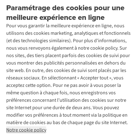
Retourner
Entreprise responsable
Location / Location sports d’hiver
Paramétrage des cookies pour une
Rétractation d'une commande
Découvrez
À propos d’Ayacucho
Seconde-main
meilleure expérience en ligne
Entretien & réparations
Nos magasins
Entretien de ski
A.S.Magazine
Garantie
Pour vous garantir la meilleure expérience en ligne, nous
À propos d’A.S.Adventure
Service de lavage
Explore Camp
Contactez-nous
utilisons des cookies marketing, analytiques et fonctionnels
Déclaration d'accessibilité
Entretien de chaussures
Gear Check
(et des technologies similaires). Pour plus d'informations,
Réparation de chaussures
Expertise & conseils
nous vous renvoyons également à notre cookie policy. Sur
Abonnez-vous à la newsletter
Réparation de vêtements
nos sites, des tiers placent parfois des cookies de suivi pour
Retouches
vous montrer des publicités personnalisées en dehors du
Pour les entreprises
Suivez-nous
site web. En outre, des cookies de suivi sont placés par les
réseaux sociaux. En sélectionnant « Accepter tout », vous
acceptez cette option. Pour ne pas avoir à vous poser la
même question à chaque fois, nous enregistrons vos
préférences concernant l’utilisation des cookies sur notre
site Internet pour une durée de deux ans. Vous pouvez
Mentions légales
Politique de confidentialité
modifier vos préférences à tout moment via la politique en
Conditions générales
Cookie Policy
matière de cookies au bas de chaque page du site Internet.
Notre cookie policy
AS Adventure Luxemburg SA,
Boulevard F.W. Raiffeisen 25,