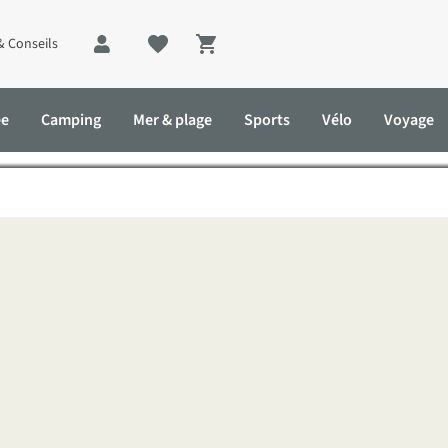
& Conseils
Shopping cart
u ou une déchirure dans vot
ée
Camping
Mer & plage
Sports
Vélo
Voyage
hirure dans votre veste de plein air ?