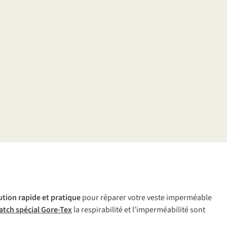
ution
ra
pide
et
pr
atique
p
our
ré
parer
v
otre
v
este
imp
erméable
atch
sp
écial
Go
re-Tex
la
resp
irabilité
et
l’imp
erméabilité
s
ont