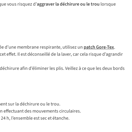
q
ue
v
ous
ri
squez
d’
ag
graver
la
déc
hirure
ou le
t
rou
lo
rsque
ée
d
’une
me
mbrane
res
pirante,
ut
ilisez
un
p
atch
Go
re-Tex
.
c
et
ef
fet.
Il
e
st
déc
onseillé
de la
la
ver,
c
ar
c
ela
ri
sque
d’a
grandir
déc
hirure
a
fin
d’é
liminer
l
es
p
lis.
Ve
illez
à ce
q
ue
l
es
d
eux
b
ords
ent
s
ur
la
déc
hirure
ou le
t
rou.
en
eff
ectuant
d
es
mou
vements
circ
ulaires.
24 h,
l’e
nsemble
e
st
s
ec
et
ét
anche.