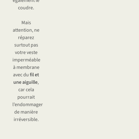
également le
coudre.
Mais
attention, ne
réparez
surtout pas
votre veste
imperméable
à membrane
avec du
fil et
une aiguille
,
car cela
pourrait
l’endommager
de manière
irréversible.