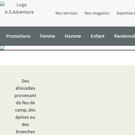
Nos services
Nos magasins
Expertise 
Comment réparer un tro
Promotions
Femme
Homme
Enfant
Randonn
Accueil
Expertise & Conseils
Comment réparer un trou ou une déc
Des
étincelles
provenant
du feu de
camp, des
épines ou
des
branches