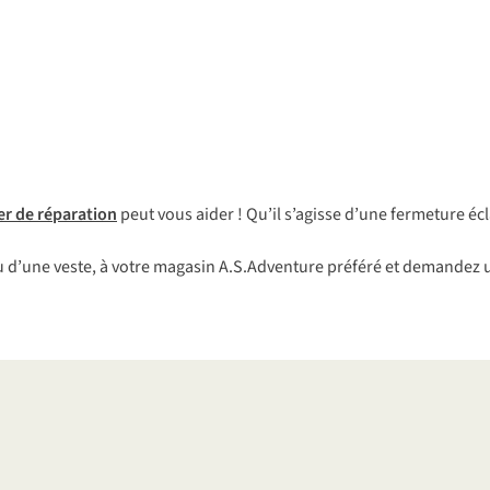
er
de
rép
aration
p
eut
v
ous
a
ider
!
Q
u’il
s’
agisse
d
’une
fer
meture
éc
u
d
’une
ve
ste,
à
v
otre
ma
gasin
A.S.
Adventure
pr
éféré
et
de
mandez