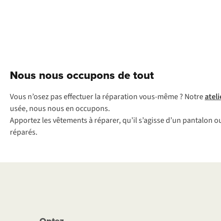
Nous nous occupons de tout
V
ous
n’
osez
p
as
eff
ectuer
la
rép
aration
vou
s-même
?
N
otre
at
eli
u
sée,
n
ous
n
ous
en
occ
upons.
Ap
portez
l
es
vêt
ements
à
ré
parer,
q
u’il
s’
agisse
d
’un
pa
ntalon
o
ré
parés.