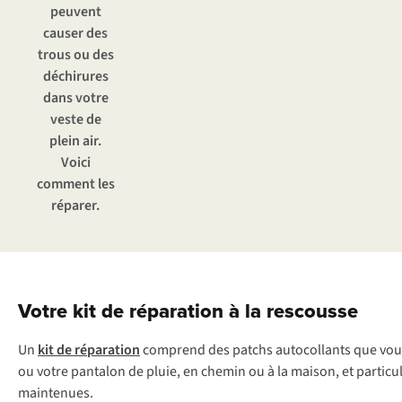
peuvent
causer des
trous ou des
déchirures
dans votre
veste de
plein air.
Voici
comment les
réparer.
Votre kit de réparation à la rescousse
Un
k
it
de
rép
aration
co
mprend
d
es
pa
tchs
auto
collants
q
ue
v
ou
ou
v
otre
pa
ntalon
de
pl
uie,
en
ch
emin
ou à la
ma
ison,
et
parti
cu
mai
ntenues.