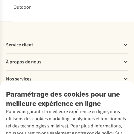
Outdoor
Service client
Questions fréquentes
À propos de nous
Commander
Payer
Travailler chez A.S.Adventure
Nos services
Livraison
Explore More
Retourner
Entreprise responsable
Location / Location sports d’hiver
Paramétrage des cookies pour une
Rétractation d'une commande
Découvrez
À propos d’Ayacucho
Seconde-main
meilleure expérience en ligne
Entretien & réparations
Nos magasins
Entretien de ski
A.S.Magazine
Garantie
Pour vous garantir la meilleure expérience en ligne, nous
À propos d’A.S.Adventure
Service de lavage
Explore Camp
Contactez-nous
utilisons des cookies marketing, analytiques et fonctionnels
Déclaration d'accessibilité
Entretien de chaussures
Gear Check
(et des technologies similaires). Pour plus d'informations,
Réparation de chaussures
Expertise & conseils
nous vous renvoyons également à notre cookie policy. Sur