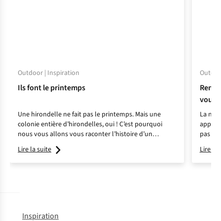
Outdoor | Inspiration
Outdoor
Ils font le printemps
Rendez
vous a
Une hirondelle ne fait pas le printemps. Mais une
La natu
colonie entière d’hirondelles, oui ! C’est pourquoi
appréci
nous vous allons vous raconter l’histoire d’un
pas man
spécialiste des hirondelles, mais aussi de trois autres
s’agiss
Lire la suite
Lire la 
personnes qui veillent à ce que nous ayons un beau
romanti
printemps…
Inspiration