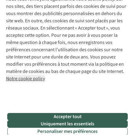
Abonnez-vous à la newsletter
Réparation de vêtements
nos sites, des tiers placent parfois des cookies de suivi pour
Retouches
vous montrer des publicités personnalisées en dehors du
Pour les entreprises
Suivez-nous
site web. En outre, des cookies de suivi sont placés par les
réseaux sociaux. En sélectionnant « Accepter tout », vous
acceptez cette option. Pour ne pas avoir à vous poser la
même question à chaque fois, nous enregistrons vos
préférences concernant l’utilisation des cookies sur notre
site Internet pour une durée de deux ans. Vous pouvez
Mentions légales
Politique de confidentialité
modifier vos préférences à tout moment via la politique en
Conditions générales
Cookie Policy
matière de cookies au bas de chaque page du site Internet.
Notre cookie policy
AS Adventure Luxemburg SA,
Boulevard F.W. Raiffeisen 25,
L-2411 Luxembourg
team@asadventure.com
+32 (0)3 828 30 15
TVA LU 145.75.057
Accepter tout
Uniquement les essentiels
Personaliser mes préférences