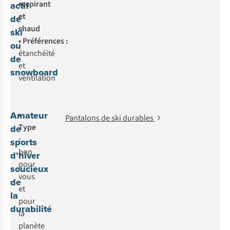
respirant
actif
et
de
chaud
ski
•
Préférences
:
ou
étanchéité
de
et
snowboard
ventilation
Amateur
•
Pantalons de ski durables
Type
de
:
sports
bon
d’hiver
pour
soucieux
vous
de
et
la
pour
durabilité
la
planète