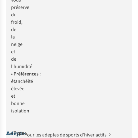
vous
préserve
du
froid,
de
la
neige
et
de
l’humidité
• Préférences :
étanchéité
élevée
et
bonne
isolation
Adepte
• Type :
Pour les adeptes de sports d'hiver actifs