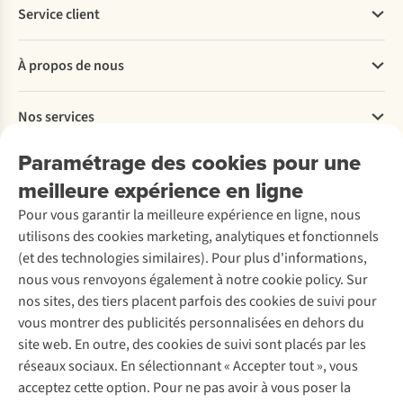
Service client
Questions fréquentes
À propos de nous
Commander
Payer
Travailler chez A.S.Adventure
Nos services
Livraison
Explore More
Retourner
Entreprise responsable
Location / Location sports d’hiver
Paramétrage des cookies pour une
Rétractation d'une commande
Découvrez
À propos d’Ayacucho
Seconde-main
meilleure expérience en ligne
Entretien & réparations
Nos magasins
Entretien de ski
A.S.Magazine
Garantie
Pour vous garantir la meilleure expérience en ligne, nous
À propos d’A.S.Adventure
Service de lavage
Explore Camp
Contactez-nous
utilisons des cookies marketing, analytiques et fonctionnels
Déclaration d'accessibilité
Entretien de chaussures
Gear Check
(et des technologies similaires). Pour plus d'informations,
Réparation de chaussures
Expertise & conseils
nous vous renvoyons également à notre cookie policy. Sur
Abonnez-vous à la newsletter
Réparation de vêtements
nos sites, des tiers placent parfois des cookies de suivi pour
Retouches
vous montrer des publicités personnalisées en dehors du
Pour les entreprises
Suivez-nous
site web. En outre, des cookies de suivi sont placés par les
réseaux sociaux. En sélectionnant « Accepter tout », vous
acceptez cette option. Pour ne pas avoir à vous poser la