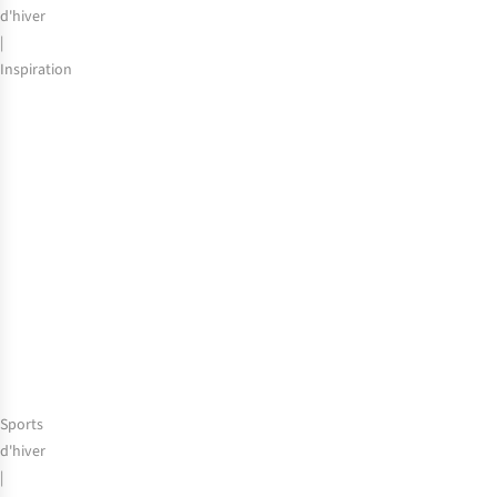
d'hiver
|
Inspiration
Stations
de
ski
adaptées
aux
enfants
en
Europe
Sports
d'hiver
|