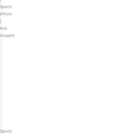
2025-
Sports
2026
d'hiver
|
Avis
d'expert
Il
neige
?
Grâce
à
ces
vêtements
chauds
et
à
nos
conseils,
vous
Sports