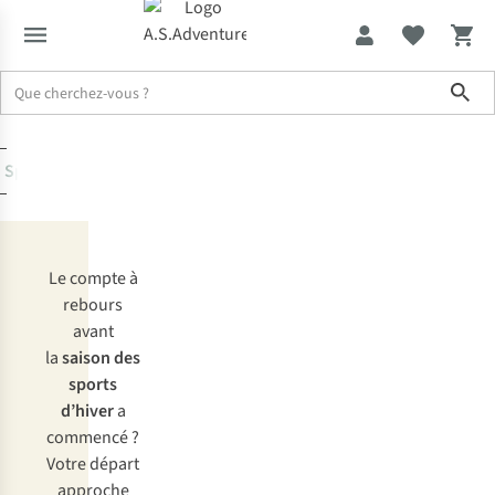
sur
les
Sho
sports
d’hiver
Sports d'hiver
Toute l’expertise et les conseils
Outdoor
Le compte à
rebours
avant
la
saison des
sports
d’hiver
a
commencé ?
Votre départ
approche