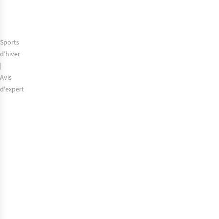
notre
expert
Sports
d'hiver
|
Avis
d'expert
Séjour
au
ski
avec
les
enfants
:
voici
comment
faire
!