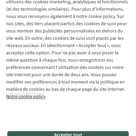
Contactez-nous
utilisons des cookies marketing, analytiques et fonctionnels
Déclaration d'accessibilité
Entretien de chaussures
Gear Check
au
(et des technologies similaires). Pour plus d'informations,
Réparation de chaussures
sec
Expertise & conseils
nous vous renvoyons également à notre cookie policy. Sur
Abonnez-vous à la newsletter
Réparation de vêtements
et
nos sites, des tiers placent parfois des cookies de suivi pour
Retouches
réguleront
vous montrer des publicités personnalisées en dehors du
Pour les entreprises
Suivez-nous
votre
site web. En outre, des cookies de suivi sont placés par les
température
réseaux sociaux. En sélectionnant « Accepter tout », vous
corporelle,
acceptez cette option. Pour ne pas avoir à vous poser la
ce
même question à chaque fois, nous enregistrons vos
qui
préférences concernant l’utilisation des cookies sur notre
est
site Internet pour une durée de deux ans. Vous pouvez
Mentions légales
Politique de confidentialité
essentiel
modifier vos préférences à tout moment via la politique en
Conditions générales
Cookie Policy
pour
matière de cookies au bas de chaque page du site Internet.
votre
Notre cookie policy
AS Adventure Luxemburg SA,
Boulevard F.W. Raiffeisen 25,
confort.
L-2411 Luxembourg
Choisir ses
team@asadventure.com
+32 (0)3 828 30 15
sous-
TVA LU 145.75.057
vêtements
thermiques
Accepter tout