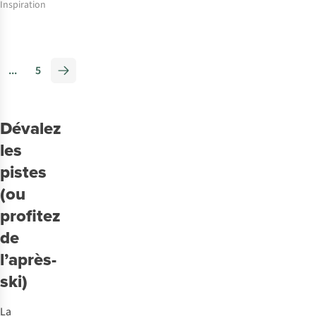
Inspiration
Patiner
sur
de
...
5
la
glace
naturelle :
lieux
Dévalez
autorisés
les
et
pistes
conseils
(ou
profitez
de
l’après-
ski)
La