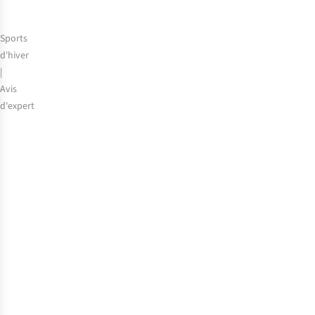
les
éviter)
Sports
d'hiver
|
Avis
d'expert
Les
meilleurs
gants
de
ski
selon
notre
experte