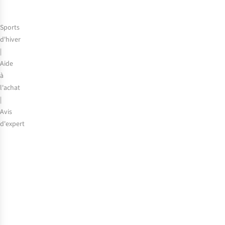
saison
2025-
Sports
2026
d'hiver
|
Aide
à
l'achat
|
Avis
d'expert
Le
choix
de
nos
experts
:
les
meilleurs