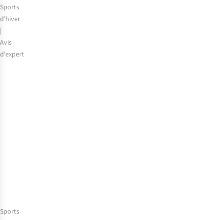
Sports
d'hiver
|
Avis
d'expert
Pourquoi
un
sac
à
dos
de
ski
est-
il
indispensable
pour
les
sports
Sports
d’hiver