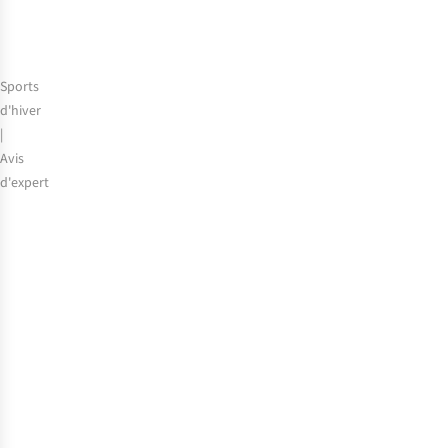
Sports
d'hiver
|
Avis
d'expert
Les
10
erreurs
les
plus
fréquentes
aux
sports
d’hiver
(et
comment