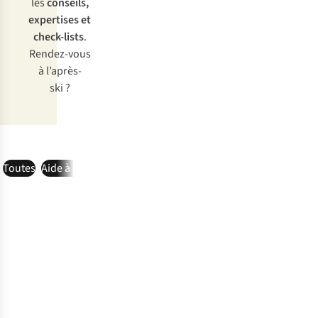
les
conseils,
expertises et
check-lists
.
Rendez-vous
à l’après-
ski ?
Toutes
Aide à l'achat
Check-list
Inspiration
Avis d'expert
Entret