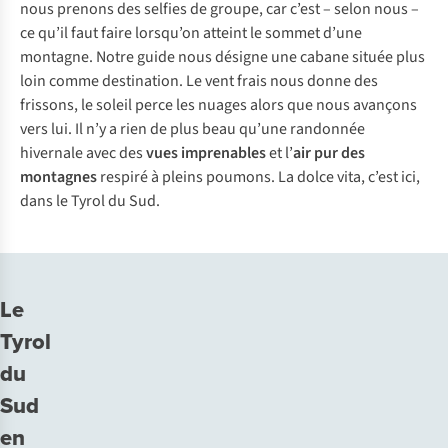
nous prenons des selfies de groupe, car c’est – selon nous –
ce qu’il faut faire lorsqu’on atteint le sommet d’une
montagne. Notre guide nous désigne une cabane située plus
loin comme destination. Le vent frais nous donne des
frissons, le soleil perce les nuages alors que nous avançons
vers lui. Il n’y a rien de plus beau qu’une randonnée
hivernale avec des
vues imprenables
et l’
air pur
des
montagnes
respiré à pleins poumons.
La dolce vita
, c’est ici,
dans le Tyrol du Sud.
Situé
300 jours
Une
Patrimoine
Plus
Le
dans
de
nature
mondial
de
Tyrol
le
soleil
préservée
de
350 sommets
nord
par
et
l’UNESCO
de
du
de
an
des
plus
Sud
l’Italie
panoramas
de
en
incroyables
3 000 m