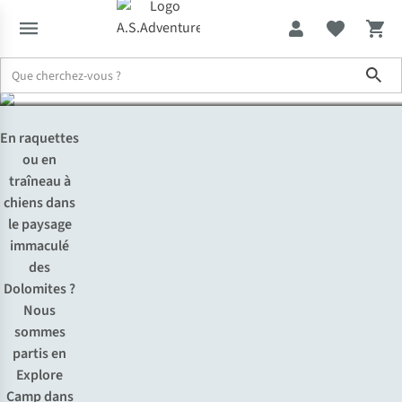
du Tyrol du Sud
Sho
Expertise & Conseils
Les Dolomites : haut lieu du Tyrol du Sud
En raquettes
ou en
traîneau à
chiens dans
le paysage
immaculé
des
Dolomites ?
Nous
sommes
partis en
Explore
Camp dans