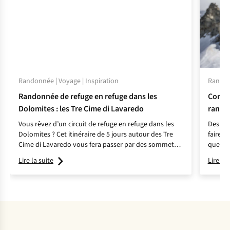
Randonnée | Voyage | Inspiration
Randonn
Randonnée de refuge en refuge dans les
Commen
Dolomites : les Tre Cime di Lavaredo
rando
Vous rêvez d’un circuit de refuge en refuge dans les
Des ch
Dolomites ? Cet itinéraire de 5 jours autour des Tre
faire t
Cime di Lavaredo vous fera passer par des sommets
quel m
escarpés, des alpages et des refuges de montagne
opter p
Lire la suite
Lire la 
chaleureux. Découvrez l’itinéraire, les indispensables
en chau
et les conseils de notre expert.
choix.