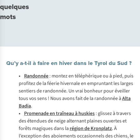
d’altitude
quelques
mots
Qu’y a-t-il à faire en hiver dans le Tyrol du Sud ?
•
Randonnée
: montez en téléphérique ou à pied, puis
profitez de la féerie hivernale en empruntant les larges
sentiers de randonnée. Un vrai bonheur pour éveiller
tous vos sens ! Nous avons fait de la randonnée à
Alta
Badia
.
•
Promenade en traîneau à huskies
: glissez à travers
des étendues de neige alternant plaines ouvertes et
forêts magiques dans la
région de Kronplatz
. À
l’exception des aboiements occasionnels des chiens, le