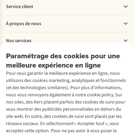
Service client
Questions fréquentes
À propos de nous
Commander
Payer
Travailler chez A.S.Adventure
Nos services
Livraison
Explore More
Retourner
Entreprise responsable
Location / Location sports d’hiver
Paramétrage des cookies pour une
Rétractation d'une commande
Découvrez
À propos d’Ayacucho
Seconde-main
meilleure expérience en ligne
Entretien & réparations
Nos magasins
Entretien de ski
A.S.Magazine
Garantie
Pour vous garantir la meilleure expérience en ligne, nous
À propos d’A.S.Adventure
Service de lavage
Explore Camp
Contactez-nous
utilisons des cookies marketing, analytiques et fonctionnels
Déclaration d'accessibilité
Entretien de chaussures
Gear Check
(et des technologies similaires). Pour plus d'informations,
Réparation de chaussures
Expertise & conseils
nous vous renvoyons également à notre cookie policy. Sur
Abonnez-vous à la newsletter
Réparation de vêtements
nos sites, des tiers placent parfois des cookies de suivi pour
Retouches
vous montrer des publicités personnalisées en dehors du
Pour les entreprises
Suivez-nous
site web. En outre, des cookies de suivi sont placés par les
réseaux sociaux. En sélectionnant « Accepter tout », vous
acceptez cette option. Pour ne pas avoir à vous poser la