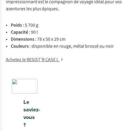
impressionnant est le compagnon de voyage idéal pour vos
aventures les plus épiques.
• Poids
: 5 700 g
• Capacité
: 90 l
• Dimensions
: 78 x 50 x 29 cm
• Couleurs
: disponible en rouge, métal brossé ou noir
Achetez le RESIST’R CASE L
Le
saviez-
vous
?