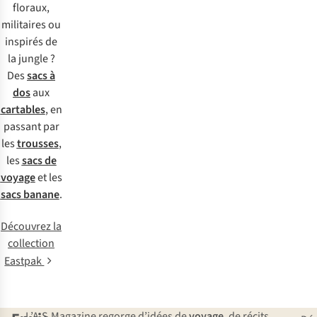
floraux,
militaires ou
inspirés de
la jungle ?
Des
sacs à
dos
aux
cartables
, en
passant par
les
trousses
,
les
sacs de
voyage
et les
sacs banane
.
Découvrez la
collection
Eastpak
L’A.S.Magazine regorge d’idées de
voyage
, de récits