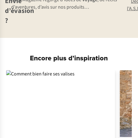
Envie
Dé
d’aventures, d’avis sur nos produits…
l’A.S
d’évasion
?
Encore plus d’inspiration