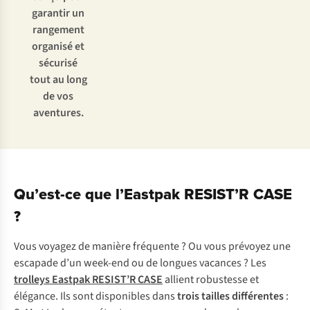
garantir un
rangement
organisé et
sécurisé
tout au long
de vos
aventures.
Qu’est-ce que l’Eastpak RESIST’R CASE
?
V
ous
vo
yagez
de
ma
nière
fré
quente
? Ou
v
ous
pr
évoyez
u
ne
es
capade
d
’un
we
ek-end
ou de
lo
ngues
va
cances
?
L
es
tr
olleys
Ea
stpak
RE
SIST’R
C
ASE
al
lient
rob
ustesse
et
élé
gance.
I
ls
s
ont
dis
ponibles
d
ans
t
rois
ta
illes
dif
férentes
: