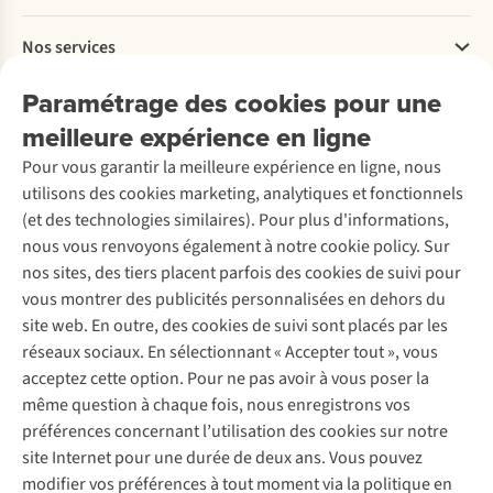
Payer
Travailler chez A.S.Adventure
Nos services
Livraison
Explore More
Retourner
Entreprise responsable
Location / Location sports d’hiver
Paramétrage des cookies pour une
Rétractation d'une commande
Découvrez
À propos d’Ayacucho
Seconde-main
meilleure expérience en ligne
Entretien & réparations
Nos magasins
Entretien de ski
A.S.Magazine
Garantie
Pour vous garantir la meilleure expérience en ligne, nous
À propos d’A.S.Adventure
Service de lavage
Explore Camp
Contactez-nous
utilisons des cookies marketing, analytiques et fonctionnels
Déclaration d'accessibilité
Entretien de chaussures
Gear Check
(et des technologies similaires). Pour plus d'informations,
Réparation de chaussures
Expertise & conseils
nous vous renvoyons également à notre cookie policy. Sur
Abonnez-vous à la newsletter
Réparation de vêtements
nos sites, des tiers placent parfois des cookies de suivi pour
Retouches
vous montrer des publicités personnalisées en dehors du
Pour les entreprises
Suivez-nous
site web. En outre, des cookies de suivi sont placés par les
réseaux sociaux. En sélectionnant « Accepter tout », vous
acceptez cette option. Pour ne pas avoir à vous poser la
même question à chaque fois, nous enregistrons vos
préférences concernant l’utilisation des cookies sur notre
site Internet pour une durée de deux ans. Vous pouvez
Mentions légales
Politique de confidentialité
modifier vos préférences à tout moment via la politique en