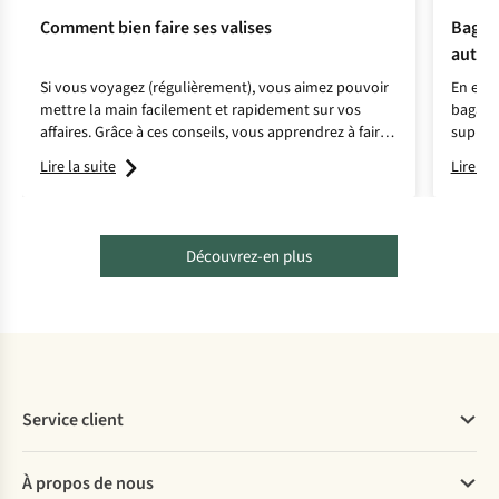
Comment bien faire ses valises
Bagage
autori
Si vous voyagez (régulièrement), vous aimez pouvoir
En enre
mettre la main facilement et rapidement sur vos
bagage 
affaires. Grâce à ces conseils, vous apprendrez à faire
supplé
vos bagages de la manière la plus efficace qui soit.
présen
Lire la suite
Lire la 
en avio
Découvrez-en plus
Service client
Questions fréquentes
À propos de nous
Commander