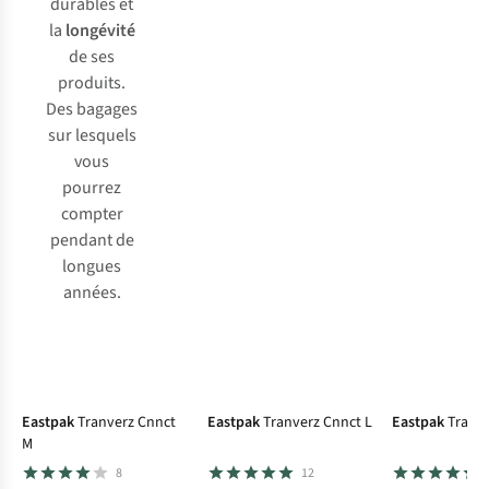
durables et
la
longévité
de ses
produits.
Des bagages
sur lesquels
vous
pourrez
compter
pendant de
longues
années.
Eastpak
Tranverz Cnnct
Eastpak
Tranverz Cnnct L
Eastpak
Tranve
M
8
12