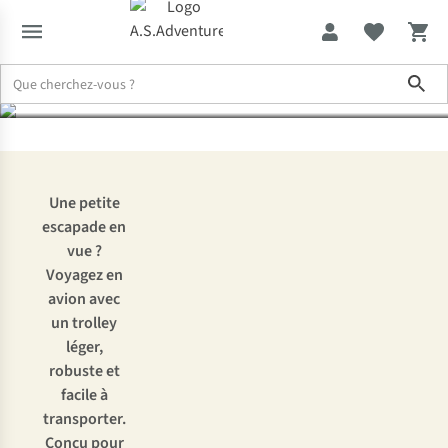
durables
Sho
Expertise & Conseils
Les trolleys Eastpak RESIST’R CASE : robuste
Une petite
escapade en
vue ?
Voyagez en
avion avec
un trolley
léger,
robuste et
facile à
transporter.
Conçu pour