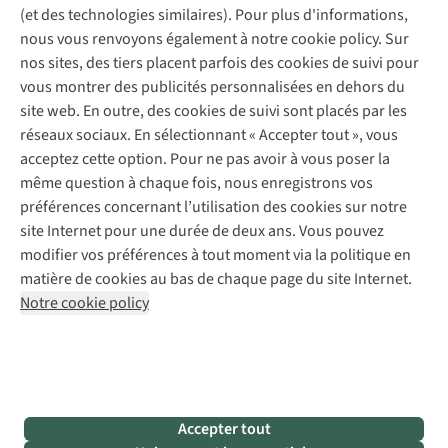
Gear Check
(et des technologies similaires). Pour plus d'informations,
Réparation de chaussures
Expertise & conseils
nous vous renvoyons également à notre cookie policy. Sur
Abonnez-vous à la newsletter
Réparation de vêtements
nos sites, des tiers placent parfois des cookies de suivi pour
Retouches
vous montrer des publicités personnalisées en dehors du
Pour les entreprises
Suivez-nous
site web. En outre, des cookies de suivi sont placés par les
réseaux sociaux. En sélectionnant « Accepter tout », vous
acceptez cette option. Pour ne pas avoir à vous poser la
même question à chaque fois, nous enregistrons vos
préférences concernant l’utilisation des cookies sur notre
site Internet pour une durée de deux ans. Vous pouvez
Mentions légales
Politique de confidentialité
modifier vos préférences à tout moment via la politique en
Conditions générales
Cookie Policy
matière de cookies au bas de chaque page du site Internet.
Notre cookie policy
AS Adventure Luxemburg SA,
Boulevard F.W. Raiffeisen 25,
L-2411 Luxembourg
team@asadventure.com
+32 (0)3 828 30 15
TVA LU 145.75.057
Accepter tout