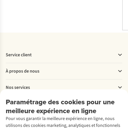
Service client
Questions fréquentes
À propos de nous
Commander
Payer
Travailler chez A.S.Adventure
Nos services
Livraison
Explore More
Retourner
Entreprise responsable
Location / Location sports d’hiver
Paramétrage des cookies pour une
Rétractation d'une commande
Découvrez
À propos d’Ayacucho
Seconde-main
meilleure expérience en ligne
Entretien & réparations
Nos magasins
Entretien de ski
A.S.Magazine
Garantie
Pour vous garantir la meilleure expérience en ligne, nous
À propos d’A.S.Adventure
Service de lavage
Explore Camp
Contactez-nous
utilisons des cookies marketing, analytiques et fonctionnels
Déclaration d'accessibilité
Entretien de chaussures