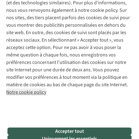
(et des technologies similaires). Pour plus d'informations,
Réparation de chaussures
Expertise & conseils
nous vous renvoyons également à notre cookie policy. Sur
Abonnez-vous à la newsletter
Réparation de vêtements
nos sites, des tiers placent parfois des cookies de suivi pour
Retouches
vous montrer des publicités personnalisées en dehors du
Pour les entreprises
Suivez-nous
site web. En outre, des cookies de suivi sont placés par les
réseaux sociaux. En sélectionnant « Accepter tout », vous
acceptez cette option. Pour ne pas avoir à vous poser la
même question à chaque fois, nous enregistrons vos
préférences concernant l’utilisation des cookies sur notre
site Internet pour une durée de deux ans. Vous pouvez
Mentions légales
Politique de confidentialité
modifier vos préférences à tout moment via la politique en
Conditions générales
Cookie Policy
matière de cookies au bas de chaque page du site Internet.
Notre cookie policy
AS Adventure Luxemburg SA,
Boulevard F.W. Raiffeisen 25,
L-2411 Luxembourg
team@asadventure.com
+32 (0)3 828 30 15
TVA LU 145.75.057
Accepter tout
Uniquement les essentiels