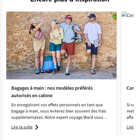
Bagages à main : nos modèles préférés
Commen
autorisés en cabine
En enregistrant vos effets personnels en tant que
Si vous
bagage à main, vous éviterez bien souvent des frais
mettre 
supplémentaires. Notre expert voyage Ward vous
affaire
présente ses bagages à main préférés pour voyager
vos bag
Lire la suite
Lire la 
en avion.