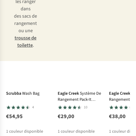
les ranger
dans
des sacs de
rangement
ou une
trousse de
toilette
.
Scrubba
Wash Bag
Eagle Creek
Système De
Eagle Creek
Sy
Rangement Pack-It
Rangement Pac
Isolate Compression
Compression S
4
10
Cube M
€54,95
€29,00
€38,00
1
couleur disponible
1
couleur disponible
1
couleur disp