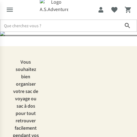
rangement ?
Sho
Expertise & Conseils
Comment faire votre valise avec des sacs de
Vous
souhaitez
bien
organiser
votre sac de
voyage ou
sac à dos
pour tout
retrouver
facilement
pendant vos