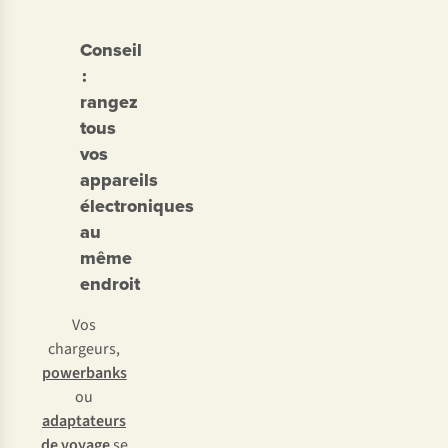
Conseil
:
rangez
tous
vos
appareils
électroniques
au
même
endroit
Vos
chargeurs,
powerbanks
ou
adaptateurs
de voyage
se