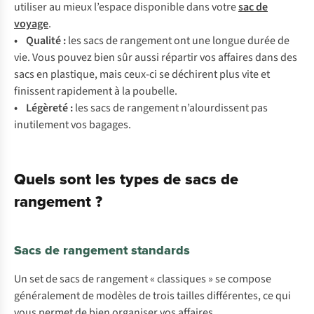
ut
iliser
au
m
ieux
l’
espace
dis
ponible
d
ans
v
otre
sac de
voyage
.
•
Qu
alité
:
l
es
sacs de rangement
o
nt
u
ne
lo
ngue
d
urée
de
v
ie.
V
ous
po
uvez
b
ien
s
ûr
a
ussi
ré
partir
v
os
af
faires
d
ans
d
es
s
acs
en
pla
stique,
m
ais
ce
ux-ci
se
déc
hirent
p
lus
v
ite
et
fin
issent
rap
idement
à la
pou
belle.
•
Lé
gèreté
:
l
es
sacs de
ran
gement
n’al
ourdissent
p
as
inu
tilement
v
os
ba
gages.
Quels sont les types de sacs de
rangement ?
Sacs de rangement standards
Un set de sacs de rangement « classiques » se compose
généralement de modèles de trois tailles différentes, ce qui
vous permet de bien organiser vos affaires.