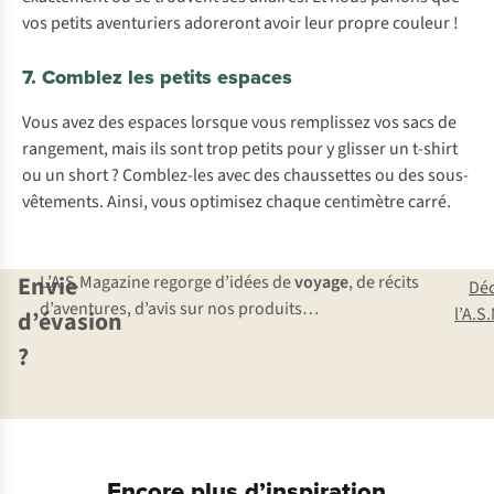
vos petits aventuriers adoreront avoir leur propre couleur !
7. Comblez les petits espaces
Vous avez des espaces lorsque vous remplissez vos sacs de
rangement, mais ils sont trop petits pour y glisser un t-shirt
ou un short ? Comblez-les avec des chaussettes ou des sous-
vêtements. Ainsi, vous optimisez chaque centimètre carré.
Envie
L’A.S.Magazine regorge d’idées de
voyage
, de récits
Dé
d’aventures, d’avis sur nos produits…
l’A.S
d’évasion
?
Encore plus d’inspiration