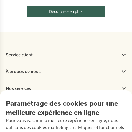
Découvrez-en plus
Service client
Questions fréquentes
À propos de nous
Commander
Payer
Travailler chez A.S.Adventure
Nos services
Livraison
Explore More
Retourner
Entreprise responsable
Location / Location sports d’hiver
Paramétrage des cookies pour une
Rétractation d'une commande
Découvrez
À propos d’Ayacucho
Seconde-main
meilleure expérience en ligne
Entretien & réparations
Nos magasins
Entretien de ski
A.S.Magazine
Garantie
Pour vous garantir la meilleure expérience en ligne, nous
À propos d’A.S.Adventure
Service de lavage
Explore Camp
Contactez-nous
utilisons des cookies marketing, analytiques et fonctionnels
Déclaration d'accessibilité
Entretien de chaussures
Gear Check