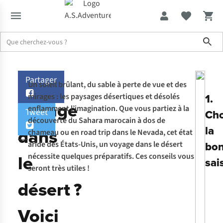
Sho
Expertise & Conseils
Un voyage dans le désert ? Voici comment se
Un
Partager
Un soleil brûlant, du sable à perte de vue et des
1.
mirages : les paysages désertiques et désolés
voyage
enflamment l’imagination. Que vous partiez à la
Tweet
Cho
découverte du Sahara marocain à dos de
la
dans
chameau ou en road trip dans le Nevada, cet état
bo
aride des États-Unis, un voyage dans le désert
le
nécessite quelques préparatifs. Ces conseils vous
sai
seront très utiles !
désert ?
Voici