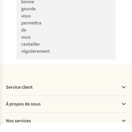
bonne
gourde
vous
permettra
de
vous
ravitailler
régulièrement.
Service client
Questions fréquentes
À propos de nous
Commander
Payer
Travailler chez A.S.Adventure
Nos services
Livraison
Explore More
Retourner
Entreprise responsable