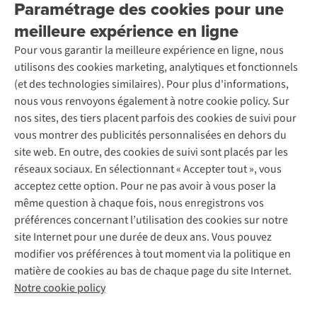
Location / Location sports d’hiver
Paramétrage des cookies pour une
Rétractation d'une commande
Découvrez
À propos d’Ayacucho
Seconde-main
meilleure expérience en ligne
Entretien & réparations
Nos magasins
Entretien de ski
A.S.Magazine
Garantie
Pour vous garantir la meilleure expérience en ligne, nous
À propos d’A.S.Adventure
Service de lavage
Explore Camp
Contactez-nous
utilisons des cookies marketing, analytiques et fonctionnels
Déclaration d'accessibilité
Entretien de chaussures
Gear Check
(et des technologies similaires). Pour plus d'informations,
Réparation de chaussures
Expertise & conseils
nous vous renvoyons également à notre cookie policy. Sur
Abonnez-vous à la newsletter
Réparation de vêtements
nos sites, des tiers placent parfois des cookies de suivi pour
Retouches
vous montrer des publicités personnalisées en dehors du
Pour les entreprises
Suivez-nous
site web. En outre, des cookies de suivi sont placés par les
réseaux sociaux. En sélectionnant « Accepter tout », vous
acceptez cette option. Pour ne pas avoir à vous poser la
même question à chaque fois, nous enregistrons vos
préférences concernant l’utilisation des cookies sur notre
site Internet pour une durée de deux ans. Vous pouvez
Mentions légales
Politique de confidentialité
modifier vos préférences à tout moment via la politique en
Conditions générales
Cookie Policy
matière de cookies au bas de chaque page du site Internet.
Notre cookie policy
AS Adventure Luxemburg SA,
Boulevard F.W. Raiffeisen 25,
L-2411 Luxembourg