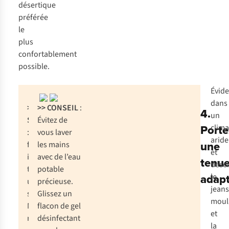
désertique
préférée
le
plus
confortablement
possible.
On
Évid
pourrait
dans
>> BON À
>> CONSEIL
:
4.
penser
un
SAVOIR
Évitez de
Porte
qu’il
clima
: avec un
vous laver
suffit
aride
une
filtre à eau
les mains
,
d’un
et
inutile de
avec de l’eau
tenu
peu
déser
transporter
potable
adap
de
le
un énorme
précieuse.
bon
jeans
stock d’eau.
Glissez un
sens
moul
Mais
flacon de gel
pour
et
renseignez-
désinfectant
ne
la