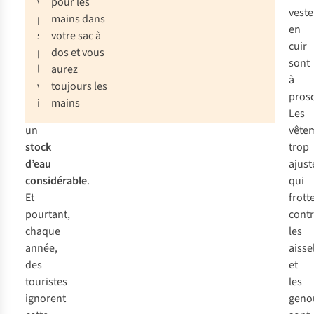
vous d’abord
pour les
pas
veste
pour savoir
mains dans
s’aventurer
en
s’il y a des
votre sac à
dans
cuir
points d’eau
dos et vous
le
sont
le long de
aurez
désert
à
votre
toujours les
sans
prosc
itinéraire.
mains
emporter
Les
un
vête
stock
trop
d’eau
ajust
considérable
.
qui
Et
frott
pourtant,
cont
chaque
les
année,
aisse
des
et
touristes
les
ignorent
geno