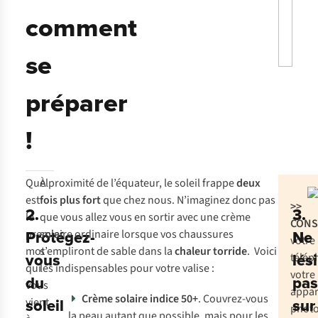
comment
se
préparer
!
Quel
À proximité de l’équateur, le soleil frappe
deux
est
fois plus fort
que chez nous. N’imaginez donc pas
>>
2.
3.
le
que vous allez vous en sortir avec une crème
CONS
Protégez-
Ne
premier
solaire ordinaire lorsque vos chaussures
votre
mot
s’empliront de sable dans la
chaleur torride
. Voici
vous
lés
télép
qui
les indispensables pour votre valise :
votre
du
pas
vous
appar
Crème solaire indice 50+
. Couvrez-vous
soleil
sur
vient
photo
la peau autant que possible, mais pour les