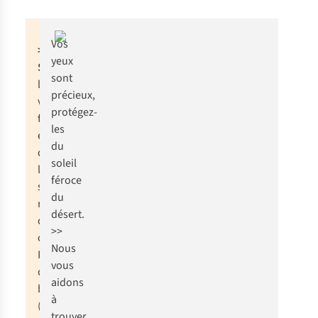
Vos
>> BON À
yeux
SAVOIR
: évitez
sont
les
précieux,
vêtements à
protégez-
fermeture
les
éclair dans le
du
désert, car
soleil
les grains de
féroce
sable
du
risquent
désert.
d’enrayer
>>
celle-ci.
Nous
Préférez
vous
donc les
aidons
boutons
à
(pression).
trouver