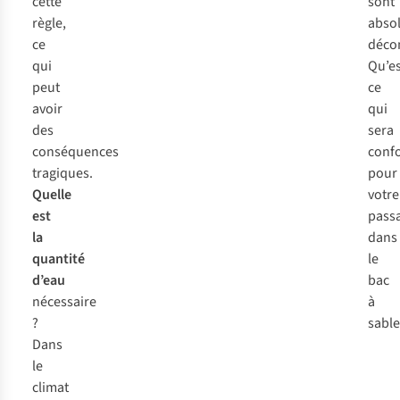
cette
sont
règle,
abso
ce
décon
qui
Qu’es
peut
ce
avoir
qui
des
sera
conséquences
confo
tragiques.
pour
Quelle
votre
est
pass
la
dans
quantité
le
d’eau
bac
nécessaire
à
?
sable
Dans
le
climat