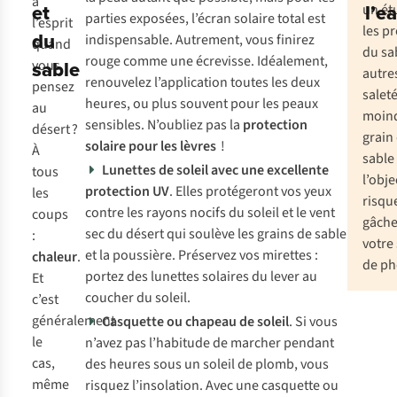
à
et
l’e
un ét
parties exposées, l’écran solaire total est
l’esprit
les p
du
indispensable. Autrement, vous finirez
quand
du sa
rouge comme une écrevisse. Idéalement,
sable
vous
autre
renouvelez l’application toutes les deux
pensez
saleté
heures, ou plus souvent pour les peaux
au
moin
sensibles. N’oubliez pas la
protection
désert ?
grain
solaire pour les lèvres
!
À
sable
Lunettes de soleil
avec une excellente
tous
l’obje
protection UV
. Elles protégeront vos yeux
les
risqu
contre les rayons nocifs du soleil et le vent
coups
gâche
sec du désert qui soulève les grains de sable
:
votre 
et la poussière. Préservez vos mirettes :
chaleur
.
de ph
portez des lunettes solaires du lever au
Et
coucher du soleil.
c’est
généralement
Casquette ou chapeau de soleil
. Si vous
le
n’avez pas l’habitude de marcher pendant
cas,
des heures sous un soleil de plomb, vous
même
risquez l’insolation. Avec une casquette ou