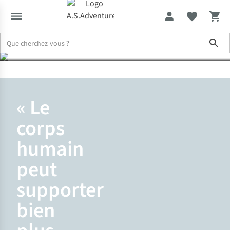
Sho
Expertise & Conseils
Lenny, super randonneur, marche plus de 1
« Le
corps
humain
peut
supporter
bien