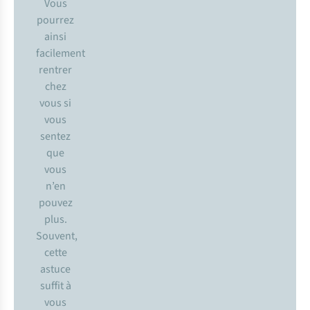
Vous
pourrez
ainsi
facilement
rentrer
chez
vous si
vous
sentez
que
vous
n’en
pouvez
plus.
Souvent,
cette
astuce
suffit à
vous