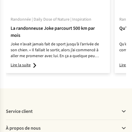
Randonnée | Daily Dose of Nature | Inspiration
Randonn
La randonneuse Joke parcourt 500 km par
Qu’est
mois
Joke n’avait jamais fait de sport jusqu’à l’arrivée de
Qu’est-
son chien. « Il fallait le sortir, alors j’ai commencé à
commen
aller me promener avec lui. En ça a quelque peu
déraillé… »
Lire la suite
Lire la 
Service client
Questions fréquentes
À propos de nous
Commander