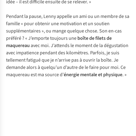
idée – il est difficile ensuite de se relever. »
Pendant la pause, Lenny appelle un ami ou un membre de sa
famille « pour obtenir une motivation et un soutien
supplémentaires », ou mange quelque chose. Son en-cas
préféré ? « J’emporte toujours une
boîte de filets de
maquereau
avec moi. J’attends le moment de la dégustation
avec impatience pendant des kilomètres. Parfois, je suis
tellement fatigué que je n’arrive pas à ouvrir la boîte. Je
demande alors à quelqu’un d’autre de le faire pour moi. Ce
maquereau est ma source d’
énergie mentale et physique
. »
«
L
i
le
4
l
d
s