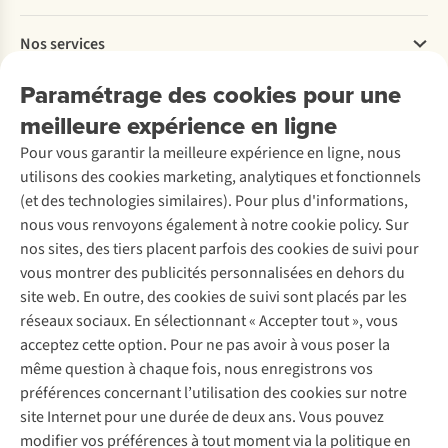
Payer
Travailler chez A.S.Adventure
Nos services
Livraison
Explore More
Retourner
Entreprise responsable
Location / Location sports d’hiver
Paramétrage des cookies pour une
Rétractation d'une commande
Découvrez
À propos d’Ayacucho
Seconde-main
meilleure expérience en ligne
Entretien & réparations
Nos magasins
Entretien de ski
A.S.Magazine
Garantie
Pour vous garantir la meilleure expérience en ligne, nous
À propos d’A.S.Adventure
Service de lavage
Explore Camp
Contactez-nous
utilisons des cookies marketing, analytiques et fonctionnels
Déclaration d'accessibilité
Entretien de chaussures
Gear Check
(et des technologies similaires). Pour plus d'informations,
Réparation de chaussures
Expertise & conseils
nous vous renvoyons également à notre cookie policy. Sur
Abonnez-vous à la newsletter
Réparation de vêtements
nos sites, des tiers placent parfois des cookies de suivi pour
Retouches
vous montrer des publicités personnalisées en dehors du
Pour les entreprises
Suivez-nous
site web. En outre, des cookies de suivi sont placés par les
réseaux sociaux. En sélectionnant « Accepter tout », vous
acceptez cette option. Pour ne pas avoir à vous poser la
même question à chaque fois, nous enregistrons vos
préférences concernant l’utilisation des cookies sur notre
site Internet pour une durée de deux ans. Vous pouvez
Mentions légales
Politique de confidentialité
modifier vos préférences à tout moment via la politique en