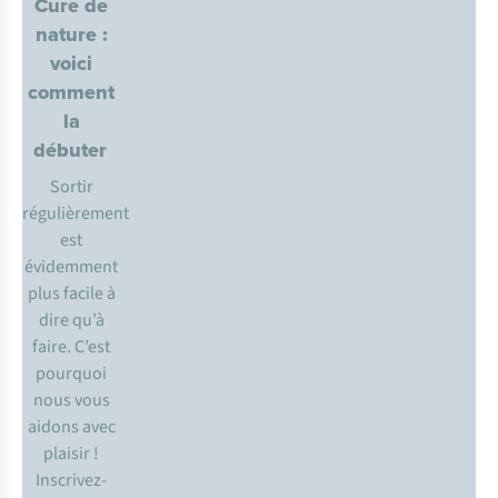
Cure de
nature :
voici
comment
la
débuter
Sortir
régulièrement
est
évidemment
plus facile à
dire qu’à
faire. C’est
pourquoi
nous vous
aidons avec
plaisir !
Inscrivez-