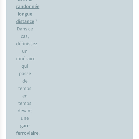
randonnée
longue
distance
?
Dans ce
cas,
définissez
un
itinéraire
qui
passe
de
temps
en
temps
devant
une
gare
ferroviaire
.