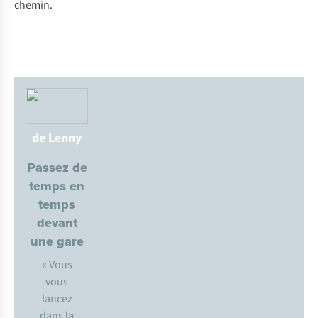
chemin.
de Lenny
Passez de
temps en
temps
devant
une gare
« Vous
vous
lancez
dans
la