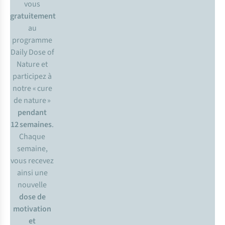
vous
gratuitement
au
programme
Daily Dose of
Nature et
participez à
notre « cure
de nature »
pendant
12 semaines
.
Chaque
semaine,
vous recevez
ainsi une
nouvelle
dose de
motivation
et