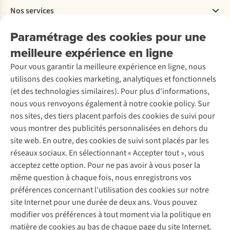
le
vous
Campspace.
Travailler chez A.S.Adventure
lendemain.
ferez
Envie
Nos services
Livraison
Explore More
Vous
forcément
de
Retourner
Entreprise responsable
troquez
de
vous
Location / Location sports d’hiver
Paramétrage des cookies pour une
Rétractation d'une commande
Découvrez
votre
beaux
ressourcer
À propos d’Ayacucho
Seconde-main
meilleure expérience en ligne
Entretien & réparations
chambre
rêves !
en
Nos magasins
Entretien de ski
A.S.Magazine
contre
pleine
Garantie
Pour vous garantir la meilleure expérience en ligne, nous
À propos d’A.S.Adventure
Service de lavage
une
nature
Explore Camp
Contactez-nous
utilisons des cookies marketing, analytiques et fonctionnels
Déclaration d'accessibilité
tente
en
Entretien de chaussures
Gear Check
(et des technologies similaires). Pour plus d'informations,
?
profitant
Réparation de chaussures
Expertise & conseils
Dans
d’une
nous vous renvoyons également à notre cookie policy. Sur
Abonnez-vous à la newsletter
Réparation de vêtements
ce
vue
nos sites, des tiers placent parfois des cookies de suivi pour
Retouches
cas,
exceptionnelle,
vous montrer des publicités personnalisées en dehors du
mieux
le
Pour les entreprises
Suivez-nous
site web. En outre, des cookies de suivi sont placés par les
vaut
tout
réseaux sociaux. En sélectionnant « Accepter tout », vous
choisir
à
le
un
acceptez cette option. Pour ne pas avoir à vous poser la
sac
prix
même question à chaque fois, nous enregistrons vos
de
très
préférences concernant l’utilisation des cookies sur notre
couchage
démocratique ?
site Internet pour une durée de deux ans. Vous pouvez
adapté
C'est
Mentions légales
Politique de confidentialité
modifier vos préférences à tout moment via la politique en
à
possible.
Conditions générales
Cookie Policy
votre
matière de cookies au bas de chaque page du site Internet.