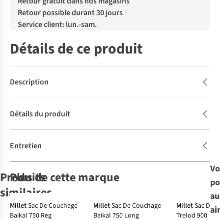
Retour gratuit dans nos magasins
Retour possible durant 30 jours
Service client: lun.-sam.
Détails de ce produit
Description
Détails du produit
Entretien
Vo
Produits
Plus de cette marque
po
Avis d'experts
similaires
au
Avis d'experts
Avis d'experts
Millet
Sac De Couchage
Millet
Sac De Couchage
Millet
Sac De 
ai
Baikal 750 Reg
Baikal 750 Long
Trelod 900