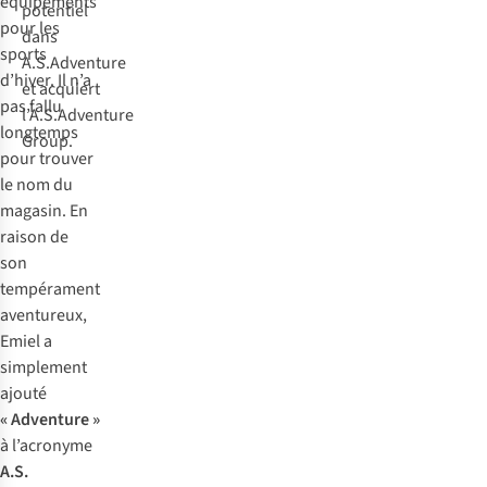
équipements
potentiel
pour les
dans
sports
A.S.Adventure
d’hiver. Il n’a
et acquiert
pas fallu
l’A.S.Adventure
longtemps
Group.
pour trouver
le nom du
magasin. En
raison de
son
tempérament
aventureux,
Emiel a
simplement
ajouté
«
Adventure
»
à l’acronyme
A.S.