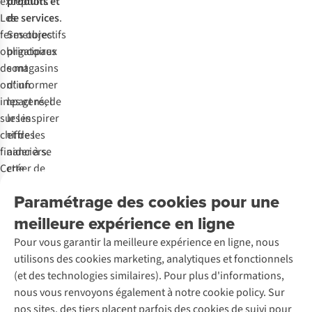
exception.
produits et
Les
de services
.
fermetures
Ses objectifs
obligatoires
principaux
de magasins
sont
ont un
d’informer
impact réel
les gens, de
sur les
les inspirer
chiffres
et de les
financiers.
aider à se
Cette
créer de
situation
bons
Paramétrage des cookies pour une
nous a
souvenirs.
contraints à
Don’t stop,
meilleure expérience en ligne
nous
go Yonder!
Pour vous garantir la meilleure expérience en ligne, nous
séparer de
Nous
utilisons des cookies marketing, analytiques et fonctionnels
notre
voulons
(et des technologies similaires). Pour plus d'informations,
société-sœur
également
nous vous renvoyons également à notre cookie policy. Sur
allemande
miser
nos sites, des tiers placent parfois des cookies de suivi pour