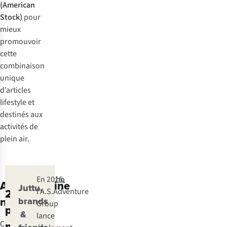
(American
Stock)
pour
mieux
promouvoir
cette
combinaison
unique
d’articles
lifestyle et
destinés aux
activités de
plein air.
Ayacucho
En 2015,
A.S.Magazine
Notre
Juttu,
2011 :
est
l’A.S.Adventure
n° 1
propre
brands
un
Group
premier
marque
&
projet
lance
magasin
C’est en 2008