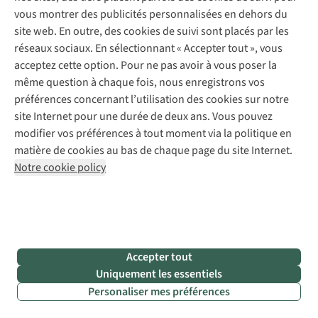
McTrek.
ensemble
vous montrer des publicités personnalisées en dehors du
En
sur la
site web. En outre, des cookies de suivi sont placés par les
juillet 2020,
durabilité
.
réseaux sociaux. En sélectionnant « Accepter tout », vous
Bea De
En tant que
acceptez cette option. Pour ne pas avoir à vous poser la
Beuckelaer
détaillant de
même question à chaque fois, nous enregistrons vos
devient la
produits de
préférences concernant l’utilisation des cookies sur notre
nouvelle
plein air,
site Internet pour une durée de deux ans. Vous pouvez
PDG
nous
modifier vos préférences à tout moment via la politique en
d’A.S.Adventure
pouvons
matière de cookies au bas de chaque page du site Internet.
et de Juttu.
inciter les
Notre cookie policy
C’est
marques et
également la
les
première
fournisseurs
femme PDG
à rendre leur
de
production
Accepter tout
l’entreprise.
plus
Uniquement les essentiels
Grâce à ses
durable.
Personaliser mes préférences
années
Mais nous
d’expérience
pouvons