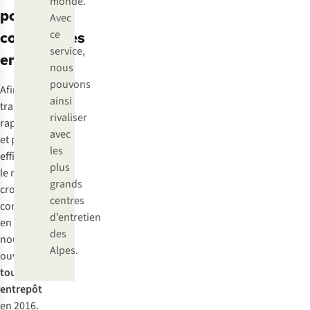
monde.
pour les
Avec
commandes
ce
service,
en ligne
nous
pouvons
Afin de
ainsi
traiter plus
rivaliser
rapidement
avec
et plus
les
efficacement
plus
le nombre
grands
croissant de
centres
commandes
d’entretien
en ligne,
des
nous
Alpes.
ouvrons un
tout nouvel
entrepôt
en 2016.