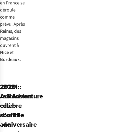
en France se
déroule
comme
prévu. Après
Reims,
des
magasins
ouvrent à
Nice
et
Bordeaux
.
2020 :
2021 :
A.S.Adventure
extension
célèbre
de
son 25e
l’offre
anniversaire
de