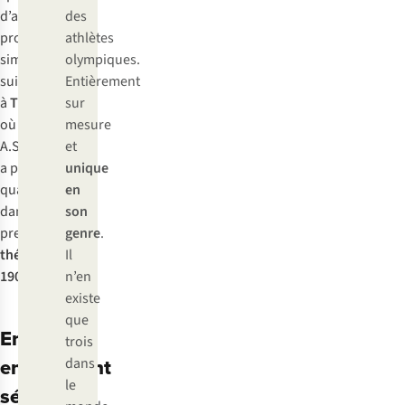
d’antan. Un
des
projet
athlètes
similaire a
olympiques.
suivi en 2020
Entièrement
à
Turnhout
sur
,
où
mesure
A.S.Adventure
et
a pris ses
unique
quartiers
en
dans le
son
prestigieux
genre
.
théâtre
Il
1900
.
n’en
existe
que
Entrepôt
trois
entièrement
dans
le
séparé