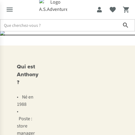
A.S.Adventure
Sho
Travailler chez A.S.Adventure
Rencontre avec Anthony, store man
Qui est
Anthony
?
• Né en
1988
•
Poste :
store
manager