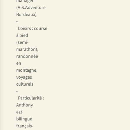
manager
(A.S.Adventure
Bordeaux)
•
Loisirs : course
à pied
(semi-
marathon),
randonnée
en
montagne,
voyages
culturels
•
Particularité :
Anthony
est
bilingue
français-