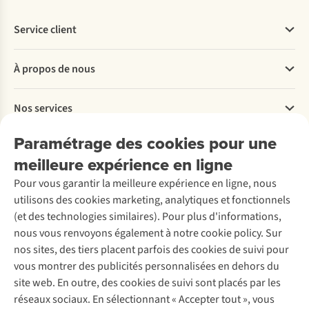
Service client
Questions fréquentes
À propos de nous
Commander
Payer
Travailler chez A.S.Adventure
Nos services
Livraison
Explore More
Retourner
Entreprise responsable
Location / Location sports d’hiver
Paramétrage des cookies pour une
Rétractation d'une commande
Découvrez
À propos d’Ayacucho
Seconde-main
meilleure expérience en ligne
Entretien & réparations
Nos magasins
Entretien de ski
A.S.Magazine
Garantie
Pour vous garantir la meilleure expérience en ligne, nous
À propos d’A.S.Adventure
Service de lavage
Explore Camp
Contactez-nous
utilisons des cookies marketing, analytiques et fonctionnels
Déclaration d'accessibilité
Entretien de chaussures
Gear Check
(et des technologies similaires). Pour plus d'informations,
Réparation de chaussures
Expertise & conseils
nous vous renvoyons également à notre cookie policy. Sur
Abonnez-vous à la newsletter
Réparation de vêtements
nos sites, des tiers placent parfois des cookies de suivi pour
Retouches
vous montrer des publicités personnalisées en dehors du
Pour les entreprises
Suivez-nous
site web. En outre, des cookies de suivi sont placés par les
réseaux sociaux. En sélectionnant « Accepter tout », vous