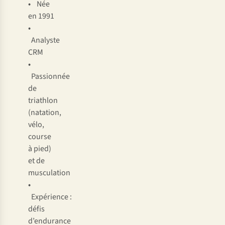
•
Née
en 1991
•
Analyste
CRM
•
Passionnée
de
triathlon
(natation,
vélo,
course
à pied)
et de
musculation
•
Expérience :
défis
d’endurance