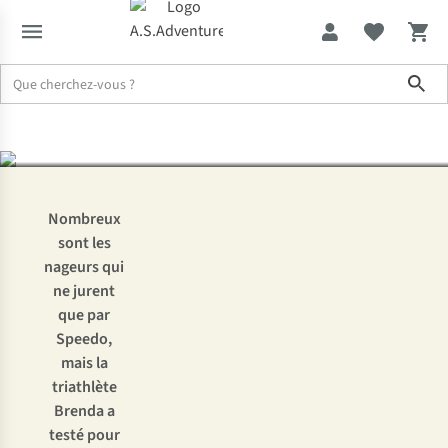
À l’essai : un ensemble
Sho
de natation de Speedo
Expertise & Conseils
À l’essai : un ensemble de natation de Spee
Nombreux
sont les
nageurs qui
ne jurent
que par
Speedo,
mais la
triathlète
Brenda a
testé pour