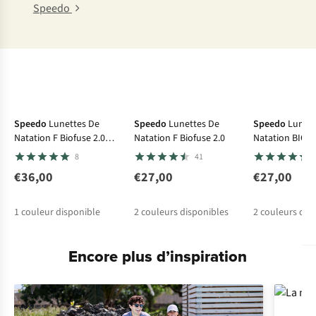
Speedo
Avis d'experts
Speedo
Lunettes De
Speedo
Lunettes De
Speedo
Lunett
Natation F Biofuse 2.0
Natation F Biofuse 2.0
Natation BIOFU
Mirror
BLA/SMO P15
8
41
€36,00
€27,00
€27,00
1
couleur disponible
2
couleurs disponibles
2
couleurs dis
Encore plus d’inspiration