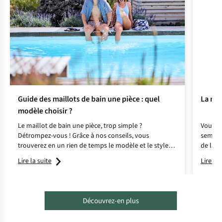
Guide des maillots de bain une pièce : quel
La nat
modèle choisir ?
Le maillot de bain une pièce, trop simple ?
Vous vo
Détrompez-vous ! Grâce à nos conseils, vous
semaine
trouverez en un rien de temps le modèle et le style
de la n
parfaits qui sauront conquérir votre cœur.
conseil
Lire la suite
Lire la 
Découvrez-en plus