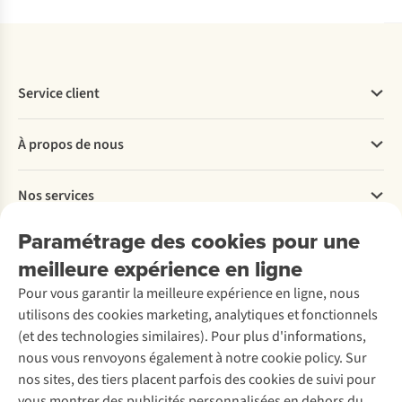
Service client
Questions fréquentes
À propos de nous
Commander
Payer
Travailler chez A.S.Adventure
Nos services
Livraison
Explore More
Retourner
Entreprise responsable
Location / Location sports d’hiver
Paramétrage des cookies pour une
Rétractation d'une commande
Découvrez
À propos d’Ayacucho
Seconde-main
meilleure expérience en ligne
Entretien & réparations
Nos magasins
Entretien de ski
A.S.Magazine
Garantie
Pour vous garantir la meilleure expérience en ligne, nous
À propos d’A.S.Adventure
Service de lavage
Explore Camp
Contactez-nous
utilisons des cookies marketing, analytiques et fonctionnels
Déclaration d'accessibilité
Entretien de chaussures
Gear Check
(et des technologies similaires). Pour plus d'informations,
Réparation de chaussures
Expertise & conseils
nous vous renvoyons également à notre cookie policy. Sur
Abonnez-vous à la newsletter
Réparation de vêtements
nos sites, des tiers placent parfois des cookies de suivi pour
Retouches
vous montrer des publicités personnalisées en dehors du